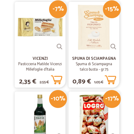
-7%
-15%
VICENZI
SPUMA DI SCIAMPAGNA
Pasticceria Matilde Vicenzi
Spuma di Sciampagna
Millefoglie d'Italia
talco busta - gr.75
Classiche 125 gr.
2,35 €
0,89 €
2,55 €
1,05 €
-10%
-17%