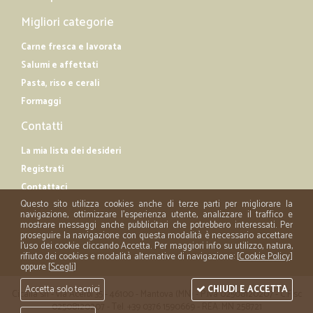
Migliori categorie
Carne fresca e lavorata
Salumi e affettati
Pasta, riso e cerali
Formaggi
Contatti
La mia lista dei desideri
Registrati
Contattaci
Questo sito utilizza cookies anche di terze parti per migliorare la
navigazione, ottimizzare l'esperienza utente, analizzare il traffico e
mostrare messaggi anche pubblicitari che potrebbero interessati. Per
proseguire la navigazione con questa modalità è necessario accettare
l'uso dei cookie cliccando Accetta. Per maggiori info su utilizzo, natura,
rifiuto dei cookies e modalità alternative di navigazione: [
Cookie Policy
]
oppure [
Scegli
]
Accetta solo tecnici
CHIUDI E ACCETTA
Cicalia srl - via Acerbi 35 - 46100 - Mantova (MN) - P.iva 02508120207 - C.Fisc
02508120207 - Tel. +39 0376 1590669 - REA: MN 258721