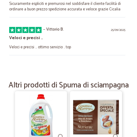
Sicuramente espliciti e premurosi nel soddisfare il cliente facilità di
ordinare a buon prezzo spedizione accurata e veloce grazie Cicalia
—
Vittorio B.
25/09/2025
Veloci e precisi ..
Veloci e precisi ... ottimo servizio .. top
—
Simona G.
18/03/2025
Super
Altri prodotti di Spuma di sciampagna
È il mio primo acquisto su Cicalia e sono molto contenta, ho trovato
prodotti che non trovo in altri posti oltretutto a prezzi inferiori,
consegna velocissima. Consiglio vivamente.
—
Trustpilot
10/06/2024
⭐️ ⭐️ ⭐️ ⭐️ ⭐️ peccato che non vi prendete i…
⭐️ ⭐️ ⭐️ ⭐️ ⭐️ peccato che non vi prendete i buoni