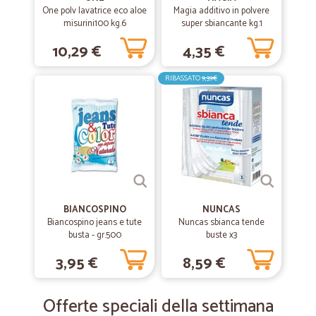
One polv lavatrice eco aloe
Magia additivo in polvere
misurini100 kg.6
super sbiancante kg.1
10,29 €
4,35 €
RIBASSATO
9,39€
BIANCOSPINO
NUNCAS
Biancospino jeans e tute
Nuncas sbianca tende
busta - gr.500
buste x3
3,95 €
8,59 €
Offerte speciali della settimana