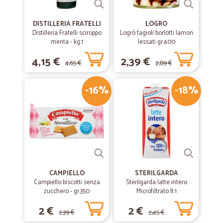
DISTILLERIA FRATELLI
LOGRO
Distilleria Fratelli sciroppo
Logrò fagioli borlotti lamon
menta - kg.1
lessati gr.400
4,15 €
2,39 €
4,65 €
2,89 €
-16%
-18%
CAMPIELLO
STERILGARDA
Campiello biscotti senza
Sterilgarda latte intero
zucchero - gr.350
Microfiltrato lt.1
2 €
2 €
2,39 €
2,45 €