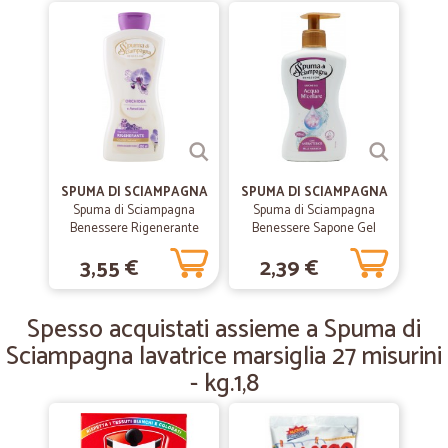
servizio impeccabile
—
Aldino A.
04/12/2022
Ottimo venditore.
Ottimo venditore.
SPUMA DI SCIAMPAGNA
SPUMA DI SCIAMPAGNA
—
Ionela S.
20/03/2021
Spuma di Sciampagna
Spuma di Sciampagna
Spedizione veloce e puntuale
Benessere Rigenerante
Benessere Sapone Gel
Bagnodoccia Crema
Acqua Micellare 300 ml
Spedizione veloce e puntuale. Prodotti impeccabili.
3,55 €
2,39 €
Ametista e Orchidea 650
ml.
—
Stefano F.
Spesso acquistati assieme a Spuma di
10/06/2020
Perfetto!
Sciampagna lavatrice marsiglia 27 misurini
- kg.1,8
Comodo e puntuale