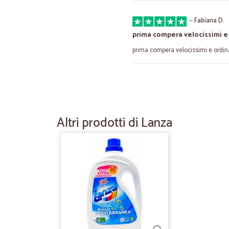
—
Fabiana D.
prima compera velocissimi e
prima compera velocissimi e ordin
—
Gabriele A.
corteccia pacciamatura
Ho acquistato corteccia per paccia
Altri prodotti di Lanza
veloce dei tempi dichiarati. Tracc
—
Maria A.
Semplicemente perfetti!
Ho effettuato un ordine su questo n
erano a casa mia! Che dire,i costi 
limite minimo di acquisto, ma posso
pagano, di certo, loro sanno fare 
nuovamente da voi!