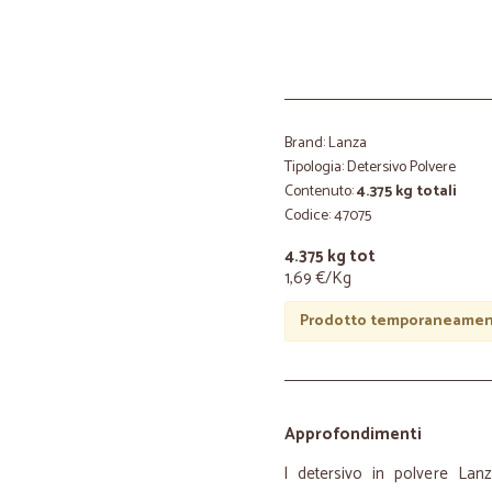
Brand: Lanza
Tipologia: Detersivo Polvere
Contenuto:
4.375 kg totali
Codice: 47075
4.375 kg tot
1,69 €/Kg
Prodotto temporaneament
Approfondimenti
l detersivo in polvere Lan