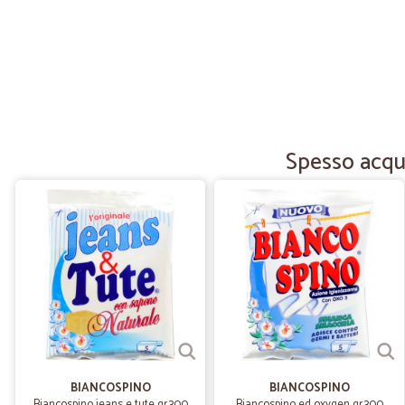
Spesso acqui
BIANCOSPINO
BIANCOSPINO
Biancospino jeans e tute gr.300
Biancospino ed oxygen gr.300