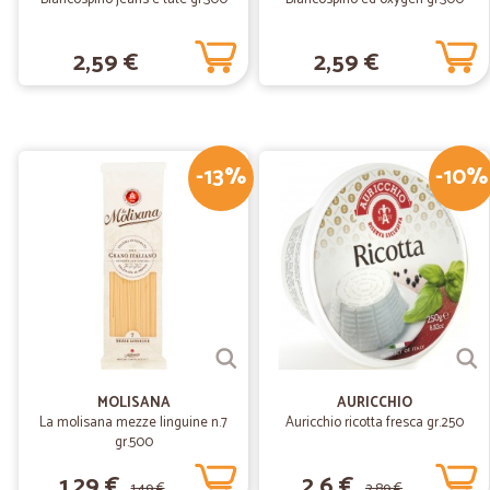
2,59 €
2,59 €
-13%
-10%
MOLISANA
AURICCHIO
La molisana mezze linguine n.7
Auricchio ricotta fresca gr.250
gr.500
1,29 €
2,6 €
1,49 €
2,89 €