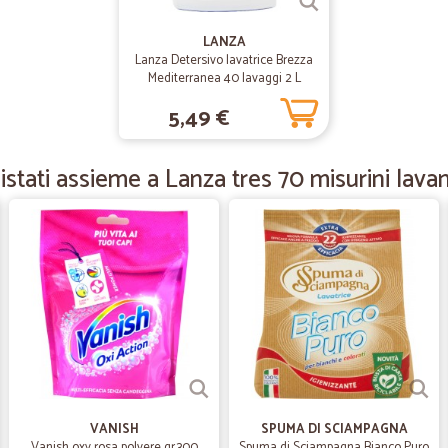
LANZA
—
Ilenia C.
Lanza Detersivo lavatrice Brezza
Mediterranea 40 lavaggi 2 L
Servizio eccellente e super 
5,49 €
Servizio eccellente e super veloce
stati assieme a Lanza tres 70 misurini lavan
—
Raimondo P
Buona
Buona molto buona
—
Maria cristin
Fa quello che dice
Quattro stelle perchè anche se a vol
emette dei buoni a credito da scont
compresi i tempi di consegna e sop
VANISH
SPUMA DI SCIAMPAGNA
Vanish oxy rosa polvere gr.300
Spuma di Sciampagna Bianco Puro