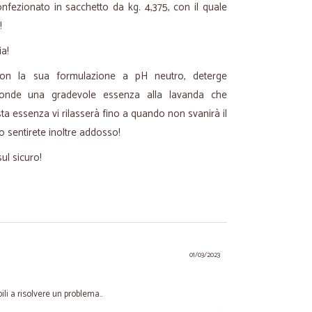
nfezionato in sacchetto da kg. 4,375, con il quale
!
ia!
 con la sua formulazione a pH neutro, deterge
ffonde una gradevole essenza alla lavanda che
ta essenza vi rilasserà fino a quando non svanirà il
o sentirete inoltre addosso!
ul sicuro!
01/03/2023
li a risolvere un problema..