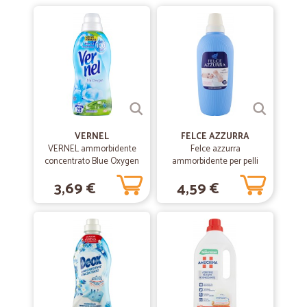
Servizio impeccabile
—
Dionigia D.
17/06/2020
Merce buona
Merce buona, buona anche la spedizione però ho notato che alcuni
articoli sono un pochino cari
VERNEL
FELCE AZZURRA
VERNEL ammorbidente
Felce azzurra
—
Maria daniela R.
10/09/2019
concentrato Blue Oxygen
ammorbidente per pelli
Consegna velocissima
700 ml.
sensibili - lt.2
3,69 €
4,59 €
Consegna velocissima
—
Patrizia G.
19/07/2019
buoni prodotti
buoni prodotti, ottimo servizio di consegna