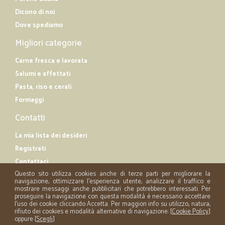
Dicono di noi
Dove spediamo
Migliori categorie
Carne fresca e lavorata
Salumi e affettati
Pasta, riso e cerali
Formaggi
Contatti
La mia lista dei desideri
Registrati
Contattaci
Questo sito utilizza cookies anche di terze parti per migliorare la
navigazione, ottimizzare l'esperienza utente, analizzare il traffico e
mostrare messaggi anche pubblicitari che potrebbero interessati. Per
proseguire la navigazione con questa modalità è necessario accettare
l'uso dei cookie cliccando Accetta. Per maggiori info su utilizzo, natura,
rifiuto dei cookies e modalità alternative di navigazione: [
Cookie Policy
]
oppure [
Scegli
]