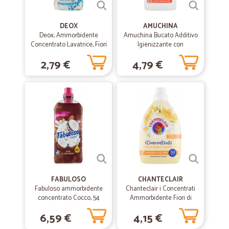
DEOX
AMUCHINA
Deox, Ammorbidente
Amuchina Bucato Additivo
Concentrato Lavatrice, Fiori
Igienizzante con
di Primavera, 33 Lavaggi,
Ammorbidente 1000 ml.
2,79 €
4,79 €
660 ml
FABULOSO
CHANTECLAIR
Fabuloso ammorbidente
Chanteclair i Concentrati
concentrato Cocco, 54
Ammorbidente Fiori di
lavaggi 1,25 lt.
Arancio e Narciso 1000 ml.
6,59 €
4,15 €