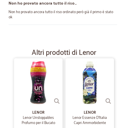
Non ho provato ancora tutto il riso…
Non ho provato ancora tutto il riso ordinato però già il primo è stato
ok
—
Manuela M.
17/06/2025
Tutto perfetto
Altri prodotti di Lenor
Tutto perfetto. Dall'ordine all'arrivo, velocissimo, della merce.
—
Francesco F.
25/09/2021
Consegna rapida e puntuale
Consegna rapida e puntuale. Sembra che questo sia rimasto l'unico
posto dove si riesce ancora ad acquistare i Baicoli, biscotto
tradizionale veneziano un po' fuori moda, sommerso dai vari mulini
bianchi... Molto apprezzati anche gli omaggi inclusi nel pacco!
LENOR
LENOR
Lenor Unstoppables
Lenor Essenze D'Italia
—
Trustpilot
Profumo per il Bucato
Capri Ammorbidente
18/08/2020