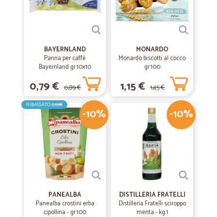
BAYERNLAND
MONARDO
Panna per caffè
Monardo biscotti al cocco
Bayernland gr.10x10
gr.100
0,79 €
1,15 €
0,89 €
1,45 €
RIBASSATO
2,05€
-10%
-10%
PANEALBA
DISTILLERIA FRATELLI
Panealba crostini erba
Distilleria Fratelli sciroppo
cipollina - gr.100
menta - kg.1