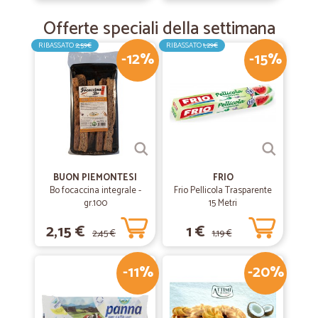
Offerte speciali della settimana
RIBASSATO
2,59€
RIBASSATO
1,29€
-12%
-15%
BUON PIEMONTESI
FRIO
Bo focaccina integrale -
Frio Pellicola Trasparente
gr.100
15 Metri
2,15 €
1 €
2,45 €
1,19 €
-11%
-20%