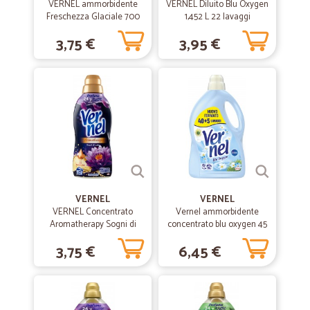
VERNEL ammorbidente
VERNEL Diluito Blu Oxygen
Freschezza Glaciale 700
1,452 L 22 lavaggi
—
Fabrizio R.
ml
15/10/2020
3,75 €
3,95 €
Ottimi prezzi e servizio preciso
Ottimi prezzi e servizio preciso, ottima comunicazione
—
Antonio C.
27/06/2020
Tutto perfetto
Tutto perfetto
VERNEL
—
Manuela L.
VERNEL
18/06/2020
VERNEL Concentrato
Vernel ammorbidente
Perfetti precisivelocissimi
Aromatherapy Sogni di
concentrato blu oxygen 45
Loto 700ml
lavaggi lt.2,97
Perfetti precisivelocissimi
3,75 €
6,45 €
—
Mario S.
12/01/2020
Mario Santoro