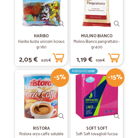
HARIBO
MULINO BIANCO
Haribo busta unicorn licious
Mulino Bianco pangrattato -
gr.160
gr.400
2,05 €
1,19 €
2,25 €
1,59 €
RIBASSATO
2,15€
-5%
-15%
RISTORA
SOFT SOFT
Ristora orzo-caffe solubile
Soft Soft tovaglioli fucsia