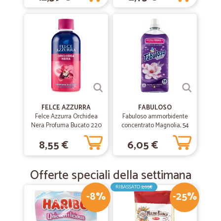
FELCE AZZURRA
FABULOSO
Felce Azzurra Orchidea
Fabuloso ammorbidente
Nera Profuma Bucato 220
concentrato Magnolia, 54
ml
lavaggi 1,25 lt.
8,55 €
6,05 €
Offerte speciali della settimana
RIBASSATO
2,05€
-8%
-25%