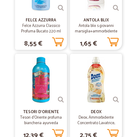
nulla serve, per abbreviare i tempi, inviare la copia del bonifico con gli
estremi del movimento bancario gia' effettuato e' peraltro
irreversibile.
FELCE AZZURRA
ANTOLA BLIX
Felce Azzurra Classico
Antola blix s.giovanni
Profuma Bucato 220 ml
marsiglia+ammorbidente
lt1
8,55 €
1,65 €
TESORI D'ORIENTE
DEOX
Tesori d'Oriente profuma
Deox, Ammorbidente
biancheria ayurveda
Concentrato Lavatrice,
ml.250
Vaniglia e Argan, 33
12,39 €
2,75 €
Lavaggi, 660 ml