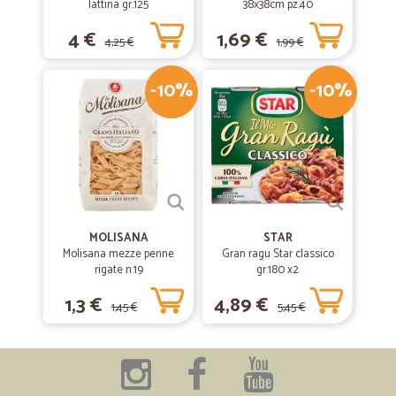
lattina gr.125
38x38cm pz.40
4 €
1,69 €
4,25 €
1,99 €
-10%
-10%
MOLISANA
STAR
Molisana mezze penne
Gran ragu Star classico
rigate n.19
gr.180 x2
1,3 €
4,89 €
1,45 €
5,45 €