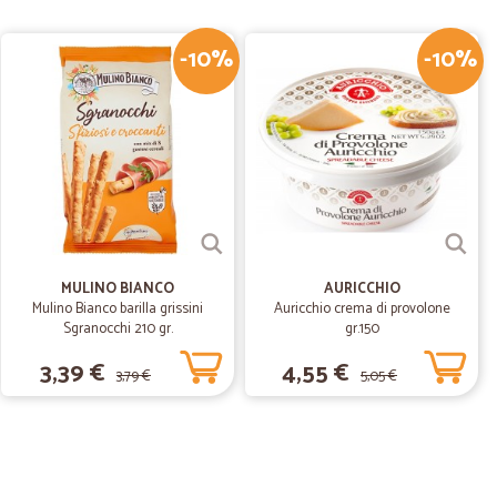
-10%
-10%
07/03/2020
fatti ora…
ora acquisterò sempre. ottima la consegna e l'imballo dei
ità, contatto costante con le mail su dove si trova la
to del pagamento con paypal che invece sarebbe molto
il bonifico. per il resto tutto ottimo
MULINO BIANCO
AURICCHIO
Mulino Bianco barilla grissini
Auricchio crema di provolone
19/02/2020
Sgranocchi 210 gr.
gr.150
3,39 €
4,55 €
segna rapida
3,79 €
5,05 €