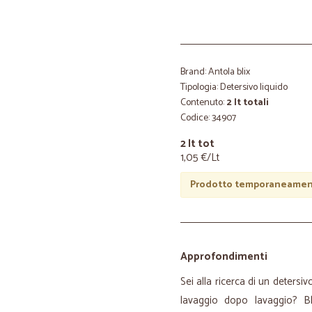
Brand: Antola blix
Tipologia: Detersivo liquido
Contenuto:
2 lt totali
Codice: 34907
2 lt tot
1,05 €/Lt
Prodotto temporaneament
Approfondimenti
Sei alla ricerca di un detersi
lavaggio dopo lavaggio? B