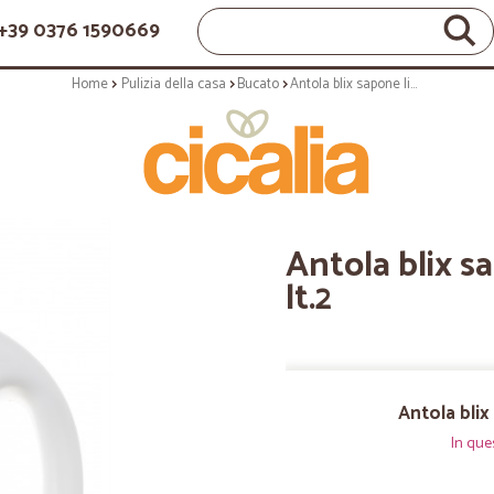
+39 0376 1590669
Home
Pulizia della casa
Bucato
Antola blix sapone liquido marsiglia - lt.2
Antola blix sa
lt.2
Antola blix 
In que