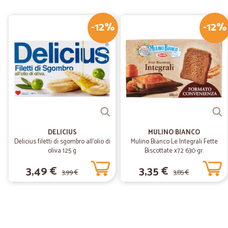
-12%
-12%
DELICIUS
MULINO BIANCO
Delicius filetti di sgombro all'olio di
Mulino Bianco Le Integrali Fette
oliva 125 g
Biscottate x72 630 gr.
3,49 €
3,35 €
3,99 €
3,85 €