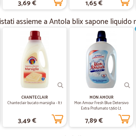
3,69 €
1,65 €
—
Luigi O.
tati assieme a Antola blix sapone liquido ma
servizio ottimo
servizio ottimo. Tempi rispettati e
—
Massimo C.
Prodotti arrivati velocissimi
Prodotti arrivati velocissimi, ottim
—
Matteo G.
CHANTECLAIR
MON AMOUR
Qualità merce ottima
Chanteclair bucato marsiglia - lt.1
Mon Amour Fresh Blue Detersivo
Extra Profumato 1,560 Lt.
Qualità merce ottima Consegna 1 g
3,49 €
7,89 €
—
Valter P.