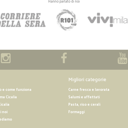
Hanno parlato di noi
Migliori categorie
o e come funziona
Carne fresca e lavorata
a Cicalia
Salumi e affettati
icalia
Pasta, riso e cerali
i noi
Formaggi
ediamo