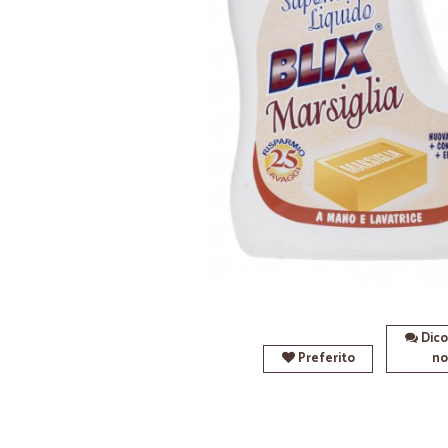
Dico
Preferito
no