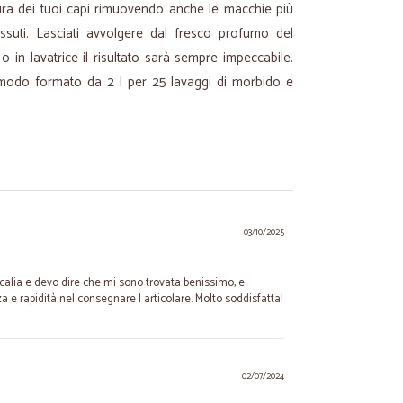
ura dei tuoi capi rimuovendo anche le macchie più
essuti. Lasciati avvolgere dal fresco profumo del
 in lavatrice il risultato sarà sempre impeccabile.
comodo formato da 2 l per 25 lavaggi di morbido e
03/10/2025
icalia e devo dire che mi sono trovata benissimo, e
a e rapidità nel consegnare l articolare. Molto soddisfatta!
02/07/2024