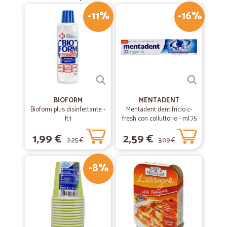
-11%
-16%
BIOFORM
MENTADENT
Bioform plus disinfettante -
Mentadent dentifricio c-
lt.1
fresh con colluttorio - ml.75
1,99 €
2,59 €
2,25 €
3,09 €
-8%