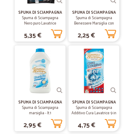
—
Estella M.
04/05/2023
SPUMA DI SCIAMPAGNA
SPUMA DI SCIAMPAGNA
Spuma di Sciampagna
Spuma di Sciampagna
Nero puro Lavatrice
Benessere Marsiglia con
Igienizzante Ecoricarica
Antibatterico Naturale 125
—
Francesca S.
08/10/2020
5,35 €
2,25 €
1305 mll
g
Ottimo sedano rapa e consegna…
Ottimo sedano rapa e consegna refrigerata e puntuale
—
Carmen R.
02/01/2020
Velocità nelle consegne
Velocità nelle consegne
SPUMA DI SCIAMPAGNA
SPUMA DI SCIAMPAGNA
—
Giuliana T.
12/05/2019
Spuma di Sciampagna
Spuma di Sciampagna
Ottimo
marsiglia - lt.1
Additivo Cura Lavatrice 9 in
1 250 ml
Ottimo Prodotto: soddisfatta di tutto. Lo ricomprerò
2,95 €
4,75 €