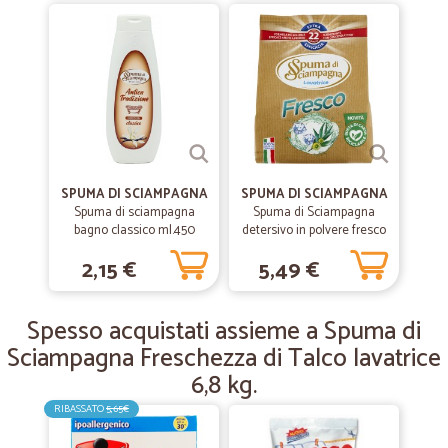
—
Marisa G.
08/02/2019
Veloci nella consegna e precisi nelle…
Veloci nella consegna e precisi nelle comunicazioni di evasione
dell’ordine. Ottimi prezzi ed ottimo servizio.
—
Marco P.
25/01/2019
Ampia scelta e velocità
SPUMA DI SCIAMPAGNA
SPUMA DI SCIAMPAGNA
Spuma di sciampagna
Spuma di Sciampagna
Ampia scelta e velocità di consegna
bagno classico ml.450
detersivo in polvere fresco
22 lavaggi gr.990
2,15 €
5,49 €
Spesso acquistati assieme a Spuma di
Sciampagna Freschezza di Talco lavatrice
6,8 kg.
RIBASSATO
5,65€