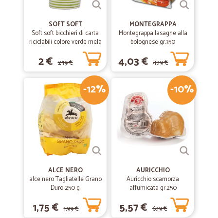
SOFT SOFT
MONTEGRAPPA
Soft soft bicchieri di carta
Montegrappa lasagne alla
riciclabili colore verde mela
bolognese gr.350
cl.20 pz.15
2 €
4,03 €
2,19 €
4,19 €
-12%
-10%
ALCE NERO
AURICCHIO
alce nero Tagliatelle Grano
Auricchio scamorza
Duro 250 g
affumicata gr.250
1,75 €
5,57 €
1,99 €
6,19 €