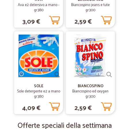
Ava e2 detersivo a mano -
Biancospino jeans e tute
gr.380
gr.300
3,09 €
2,59 €
SOLE
BIANCOSPINO
Sole detergente e2 a mano
Biancospino ed oxygen
gr.380
gr.300
4,09 €
2,59 €
Offerte speciali della settimana