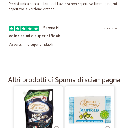
Precisi, unica pecca la latta del Lavazza non rispettava l'immagine, mi
aspettavo la versione vintage.
—
Serena M.
22/04/2024
Velocissimi e super affidabili
Velocissimi e super affidabili
—
Simona C.
06/03/2024
Ottima scelta di prodotti
Altri prodotti di Spuma di sciampagna
Ottima scelta di prodotti, e servizio di consegna rapido, grazie
—
Alba V.
03/05/2023
Soddisfatta!
Prodotti di marca e spedizione veloce.