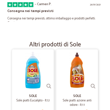
—
Carmen P.
26/01/2021
Consegna nei tempi previsti
Consegna nei tempi previsti, ottimo imballaggio e prodotti perfetti.
Grazie
—
Mauro C.
13/01/2020
Altri prodotti di Sole
Velocita e precisione
Velocita e precisione
—
Raffaello M.
26/09/2019
Bravi e Corretti con ottimo e puntuale…
Bravi e Corretti con ottimo e puntuale servizio
SOLE
SOLE
—
Davide P.
Sole piatti Eucalipto - lt.1,1
Sole piatti azione anti
31/08/2019
odore - lt.1.1
Ottimo