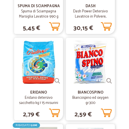
SPUMA DI SCIAMPAGNA
DASH
Spuma di Sciampagna
Dash Power Detersivo
Marsiglia Lavatrice 990 g
Lavatrice in Polvere,
Tecnologia Anti-Residui, 83
5,45 €
30,15 €
Lavaggi 4150 g
ERIDANO
BIANCOSPINO
Eridano detersivo
Biancospino ed oxygen
sacchetto kg.1 15 misurini
gr.300
2,79 €
2,59 €
RIBASSATO
5,29€