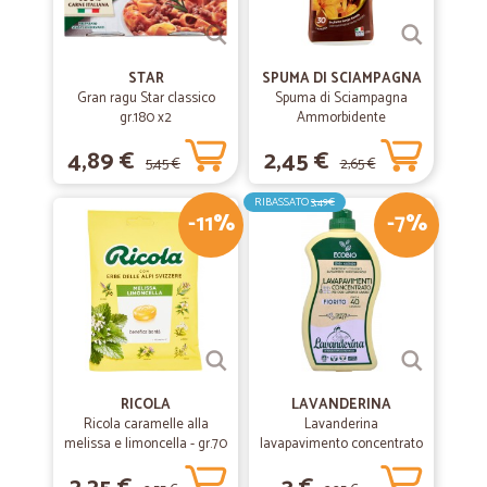
STAR
SPUMA DI SCIAMPAGNA
Gran ragu Star classico
Spuma di Sciampagna
gr.180 x2
Ammorbidente
Concentrato Carezza
4,89 €
2,45 €
d'Argan 600 ml
5,45 €
2,65 €
RIBASSATO
3,49€
-11%
-7%
RICOLA
LAVANDERINA
Ricola caramelle alla
Lavanderina
melissa e limoncella - gr.70
lavapavimento concentrato
fiorito bio lt.1