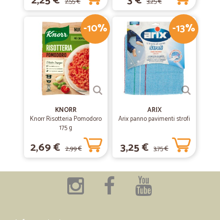
2,25 €
3 €
2,55 €
3,25 €
-10%
-13%
KNORR
ARIX
Knorr Risotteria Pomodoro
Arix panno pavimenti strofi
175 g
2,69 €
3,25 €
2,99 €
3,75 €