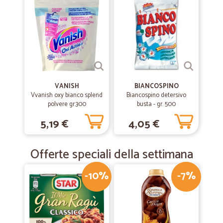
VANISH
BIANCOSPINO
Vvanish oxy bianco splend
Biancospino detersivo
polvere gr.300
busta - gr. 500
5,19 €
4,05 €
Offerte speciali della settimana
-10%
-7%