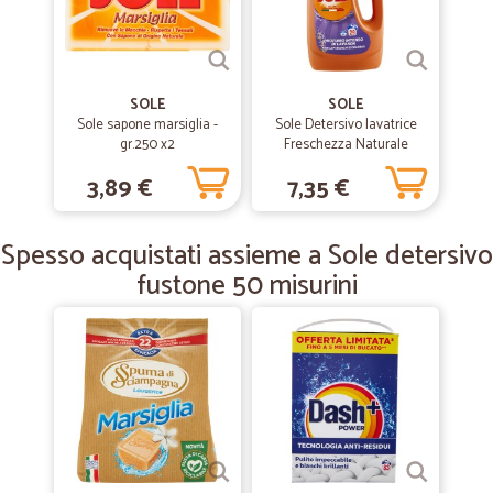
—
Alfredo T.
15/01/2019
Quello che ho ordinato e arrivato nei…
SOLE
SOLE
Quello che ho ordinato e arrivato nei tempi corretti Buona giornata
Sole sapone marsiglia -
Sole Detersivo lavatrice
gr.250 x2
Freschezza Naturale
Lavanda 29 lavaggi 1,305 L
3,89 €
7,35 €
—
Rita M.
26/12/2018
veloci
Spesso acquistati assieme a Sole detersivo
veloci. precisi.economici eccellente
fustone 50 misurini