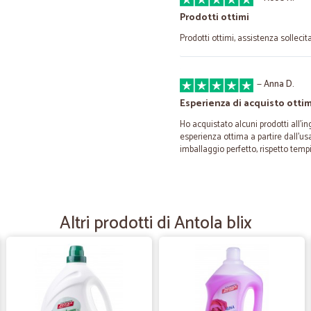
Prodotti ottimi
Prodotti ottimi, assistenza sollecita
—
Anna D.
Esperienza di acquisto ottim
Ho acquistato alcuni prodotti all'in
esperienza ottima a partire dall'us
imballaggio perfetto, rispetto tempi
—
Stefania T.
Ottima esperienza
Altri prodotti di Antola blix
Ottima esperienza: puntuale e tutt
—
Francesco C
Sempre perfetti