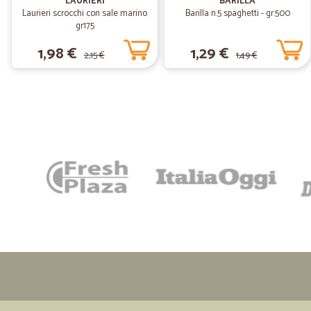
LAURIERI
BARILLA
Laurieri scrocchi con sale marino
Barilla n.5 spaghetti - gr.500
gr175
1,98 €
1,29 €
2,15 €
1,49 €