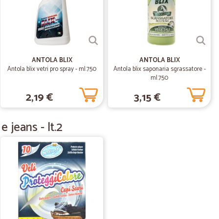
07/03/2020
ANTOLA BLIX
ANTOLA BLIX
Antola blix vetri pro spray - ml.750
Antola blix saponaria sgrassatore -
ml.750
2,19 €
3,15 €
18/01/2020
cquisti
 jeans - lt.2
 prodotti freschi, spedizione rapida
03/11/2019
crizione
imballo impeccabile, e prodotti di qualità, lo consiglio