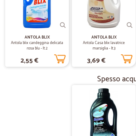
ANTOLA BLIX
ANTOLA BLIX
Antola blix candeggina delicata
Antola Casa blix lavatrice
rosa blu - lt.2
marsiglia - lt.3
2,55 €
3,69 €
Spesso acqui