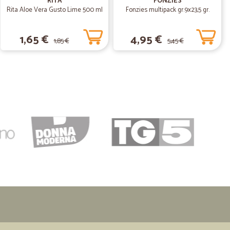
RITA
FONZIES
Rita Aloe Vera Gusto Lime 500 ml
Fonzies multipack gr.9x23,5 gr.
1,65 €
4,95 €
1,85 €
5,45 €