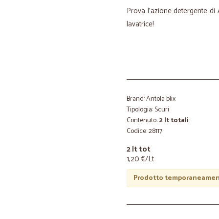
Prova l’azione detergente di A
lavatrice!
Brand: Antola blix
Tipologia: Scuri
Contenuto:
2 lt totali
Codice: 28117
2 lt tot
1,20 €/Lt
Prodotto temporaneament