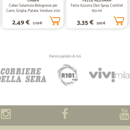
CABER
FELCE AZZURRA
Caber Salamoia Bolognese per
Felce Azzurra Deo Spray Comfort
Carni, Griglia, Patate, Verdure 200
150 ml.
gr.
2,49 €
3,35 €
2,79 €
3,95 €
Hanno parlato di noi