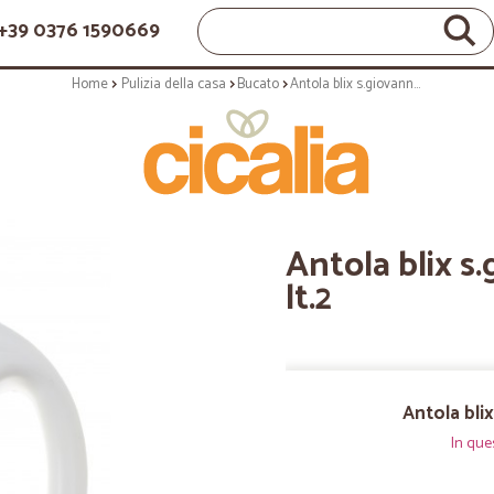
+39 0376 1590669
Home
Pulizia della casa
Bucato
Antola blix s.giovanni scuri e jeans - lt.2
Antola blix s.
lt.2
Antola blix
In que