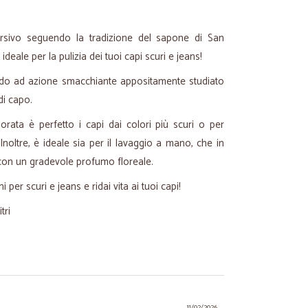
ersivo seguendo la tradizione del sapone di San
ideale per la pulizia dei tuoi capi scuri e jeans!
uido ad azione smacchiante appositamente studiato
 di capo.
orata è perfetto i capi dai colori più scuri o per
Inoltre, è ideale sia per il lavaggio a mano, che in
i con un gradevole profumo floreale.
per scuri e jeans e ridai vita ai tuoi capi!
tri
11/02/2026