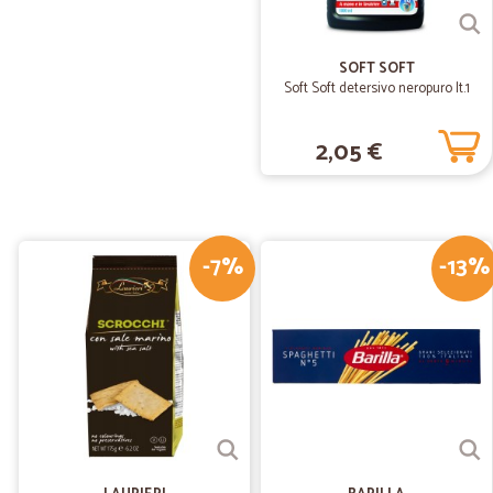
SOFT SOFT
Soft Soft detersivo neropuro lt.1
2,05 €
-7%
-13%