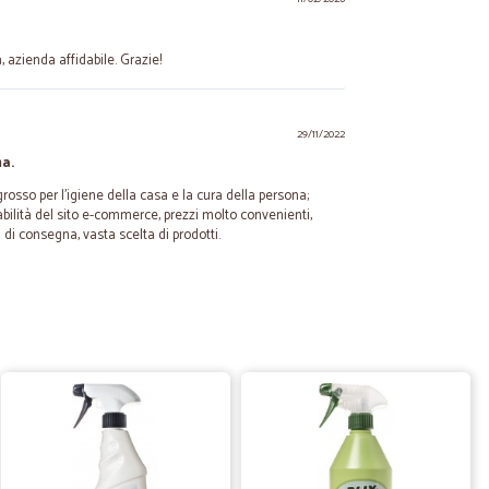
, azienda affidabile. Grazie!
29/11/2022
a.
grosso per l'igiene della casa e la cura della persona;
abilità del sito e-commerce, prezzi molto convenienti,
 di consegna, vasta scelta di prodotti.
25/09/2022
o come richiesto.
.
19/12/2021