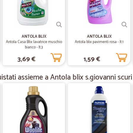
Sempre perfetti
—
Enrico M.
Tutto ok
ANTOLA BLIX
ANTOLA BLIX
Tutto ok a parte la spedizione
Antola Casa Blix lavatrice muschio
Antola blix pavimenti rosa - lt.1
bianco - lt.3
3,69 €
1,59 €
—
.
Molto soddisfatta dei miei a
stati assieme a Antola blix s.giovanni scuri e
Molto soddisfatta dei miei acquisti,
—
Giacomo M.
Tutto perfetto come da des
Tutto perfetto come da descrizione, 
vivamente.