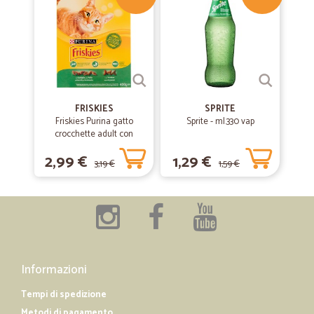
FRISKIES
SPRITE
Friskies Purina gatto
Sprite - ml.330 vap
crocchette adult con
coniglio, pollo e verdure
2,99 €
1,29 €
scatola gr.400
3,19 €
1,59 €
Informazioni
Tempi di spedizione
Metodi di pagamento