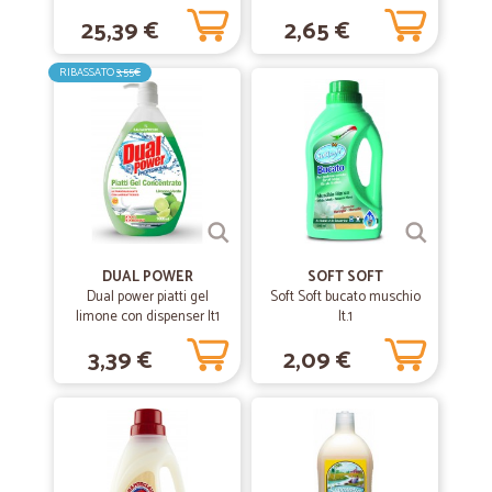
25,39 €
2,65 €
—
Rita R.
RIBASSATO
3,55€
24/12/2019
Ottimo acquisto e ottimo servizio.
Ottimo acquisto e ottimo servizio.
—
Giorgia N.
26/10/2019
Spesa fantastica!
Purtroppo alcuni prodotti come la pasta voiello e lo shampoo
DUAL POWER
SOFT SOFT
head&shoulders non sono presenti, ma a parte questo spesa
Dual power piatti gel
Soft Soft bucato muschio
fantastica! Trovi davvero di tutto e la consegna è rapida. Davvero
limone con dispenser lt1
lt.1
soddisfatta!
3,39 €
2,09 €
—
Maurizio P.
23/08/2019
Ottimo
Tutto preciso, però unica pecchia che quando dei prodotti non ci sono,
ti vengono accreditati, senza sapere cosa è quanto, poi per il resto