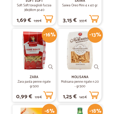
SOFT SOFT
SAIWA
Soft Soft tovaglioli fucsia
Saiwa Oreo Mini 4 x 40 gr.
38x38cm pz.40
1,69 €
3,15 €
1,99 €
3,55 €
-16%
-13%
ZARA
MOLISANA
Zara pasta penne rigate
Molisana penne rigate n.20
gr.500
- gr.500
0,99 €
1,25 €
1,19 €
1,45 €
-6%
-18%