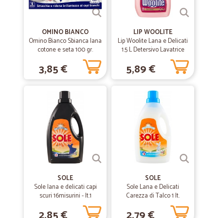
Ottimo servizio, ampia scelta di prodotti, suddivisi in modo chiaro per
categorie quindi molto facile e intuitivo fare la spesa online.
OMINO BIANCO
LIP WOOLITE
Omino Bianco Sbianca lana
Lip Woolite Lana e Delicati
cotone e seta 100 gr.
1.5 L Detersivo Lavatrice
3,85 €
5,89 €
SOLE
SOLE
Sole lana e delicati capi
Sole Lana e Delicati
scuri 16misurini - lt.1
Carezza di Talco 1 lt.
2,85 €
2,79 €