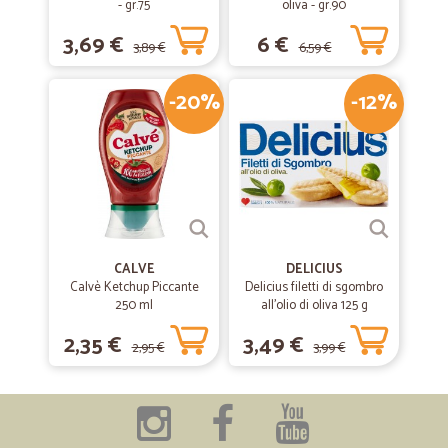
- gr.75
oliva - gr.90
3,69 €
6 €
3,89 €
6,59 €
-20%
-12%
CALVE
DELICIUS
Calvè Ketchup Piccante
Delicius filetti di sgombro
250 ml
all'olio di oliva 125 g
2,35 €
3,49 €
2,95 €
3,99 €