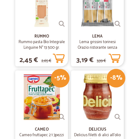
RUMMO
LEMA
Rummo pasta Bio Integrale
Lema grissini torinesi
Linguine N° 13 500 gr.
Orazio ristorante senza
olio di palma x30 gr.450
2,45 €
3,19 €
2,65 €
3,39 €
-5%
-8%
CAMEO
DELICIUS
Cameo fruttapec 2:1 3pezzi
Delicius filetti di alici all'olio