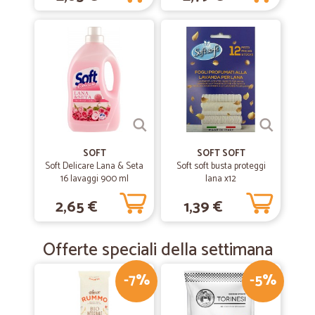
SOFT
SOFT SOFT
Soft Delicare Lana & Seta
Soft soft busta proteggi
16 lavaggi 900 ml
lana x12
2,65 €
1,39 €
Offerte speciali della settimana
-7%
-5%