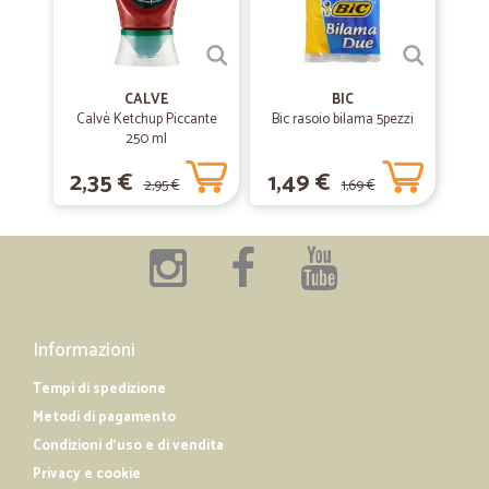
Tutto perfetto
Tutto perfetto
CALVE
BIC
Calvè Ketchup Piccante
—
Carlo M.
Bic rasoio bilama 5pezzi
15/07/2019
250 ml
Imballaggip eccezionale velocità di…
2,35 €
1,49 €
Imballaggip eccezionale velocità di spedizione
2,95 €
1,69 €
Informazioni
Tempi di spedizione
Metodi di pagamento
Condizioni d'uso e di vendita
Privacy e cookie