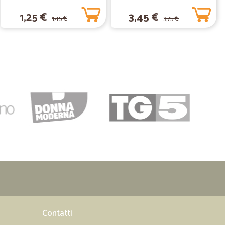
1,25 €
3,45 €
e Puntualissimi !
1,45 €
3,75 €
26/11/2019
dire sul…
l servizio. Davvero ottimo
25/07/2019
ità. Solitamente acquisto detersivi e prodotti per la casa
no a casa mia. Consiglio gli acquisti su Cicalia.
12/03/2019
ti…
abili
Contatti