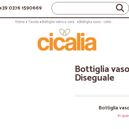
+39 0376 1590669
Home
Tavola
Bottiglie vetro e ceramica
Bottiglia vaso - colore viola - serie Diseguale
Bottiglia vaso
Diseguale
Bottiglia vaso
In que