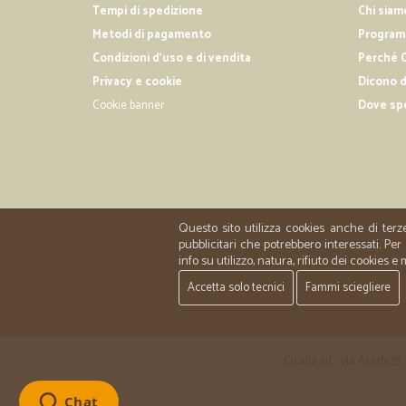
Tempi di spedizione
Chi siam
Metodi di pagamento
Programm
Condizioni d'uso e di vendita
Perché C
Privacy e cookie
Dicono d
Cookie banner
Dove sp
Questo sito utilizza cookies anche di terz
pubblicitari che potrebbero interessati. P
info su utilizzo, natura, rifiuto dei cookies e
Accetta solo tecnici
Fammi sciegliere
Cicalia srl - via Acerbi