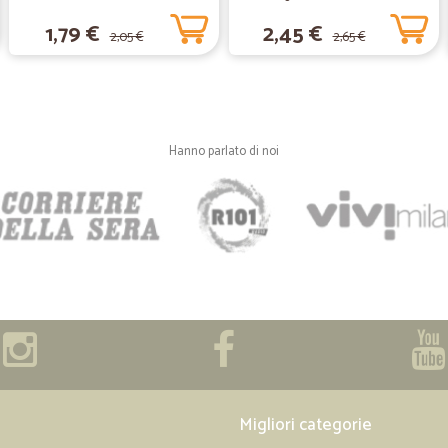
1,79 €
2,45 €
STAFF Semplicemente FANTASTICI 
2,05 €
2,65 €
—
Paola C.
Al momento non ho nulla da 
Hanno parlato di noi
Al momento non ho nulla da dire su
—
Ilaria G.
Ottimi acquisti
Tutti i prodotti sono di ottima qual
che non trovo nel supermercato vici
—
Enrico V.
Offerta di prodotti altrimen
Offerta di prodotti altrimenti introv
Migliori categorie