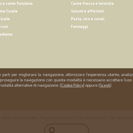
o e come funziona
Carne fresca e lavorata
—
Valeria B.
a Cicalia
Salumi e affettati
IL servizio è molto comodo
icalia
Pasta, riso e cerali
i noi
Formaggi
IL servizio è molto comodo, l'asso
quello di poter programmare fasci
ediamo
delegare terze persone a ritirare l
—
Carmen L.
Sono veramente soddisfatta 
e parti per migliorare la navigazione, ottimizzare l'esperienza utente, anali
Sono veramente soddisfatta per il s
er proseguire la navigazione con questa modalità è necessario accettare l'uso
e convenienti. Farò sicuramente altr
 modalità alternative di navigazione: [
Cookie Policy
] oppure [
Scegli
]
 35 - 46100 - Mantova (MN) - P.iva 02508120207 - C.Fisc 02508120207 - Tel. +39 0376