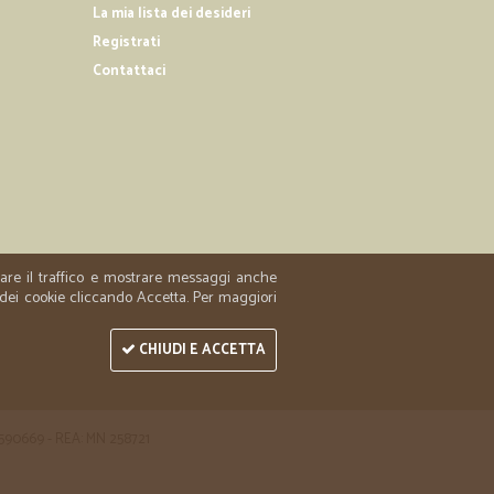
La mia lista dei desideri
Registrati
14/03/2019
Contattaci
rtimento dei prodotti davvero ampio. L'unico appunto è
a oraria di consegna, in modo tale di non dover sempre
a merce per conto proprio.
11/01/2019
per il…
zzare il traffico e mostrare messaggi anche
ervizio offerto da Cicala. I prodotti sono di ottima qualità
 dei cookie cliccando Accetta. Per maggiori
i ordini.
CHIUDI E ACCETTA
 1590669 - REA: MN 258721