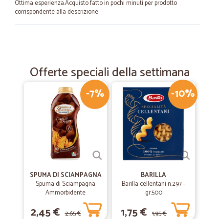
Ottima esperienza.Acquisto fatto in pochi minuti per prodotto
corrispondente alla descrizione
—
Clelia U.
24/08/2021
Sono stata soddisfatta dei prodotti
Offerte speciali della settimana
Sono stata soddisfatta dei prodotti. Molto veloce la spedizione. Grazie
-7%
-10%
—
Silvia C.
22/06/2021
affidabile e veloce
affidabile e veloce
—
Tiziana C.
19/05/2021
SPUMA DI SCIAMPAGNA
BARILLA
Eccezionale!
Spuma di Sciampagna
Barilla cellentani n.297 -
Ammorbidente
gr.500
Eccezionale!
Concentrato Carezza
2,45 €
1,75 €
d'Argan 600 ml
2,65 €
1,95 €