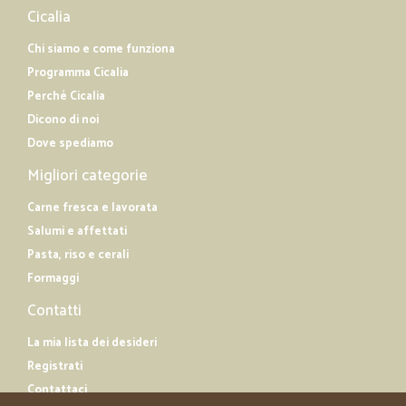
Cicalia
Chi siamo e come funziona
Programma Cicalia
Perché Cicalia
Dicono di noi
Dove spediamo
Migliori categorie
Carne fresca e lavorata
Salumi e affettati
Pasta, riso e cerali
Formaggi
Contatti
La mia lista dei desideri
Registrati
Contattaci