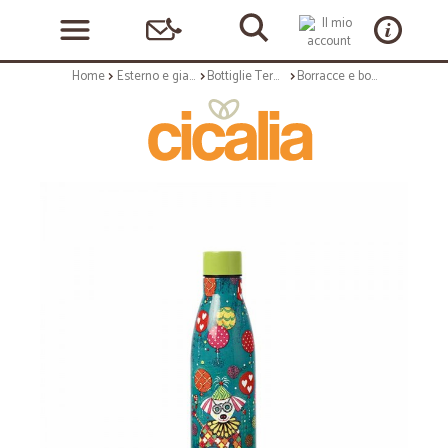
Home
Esterno e giardino
Bottiglie Termiche
Borracce e bottiglie termiche: Love hearts bottiglia termica doppia parete 500ml oodles of love