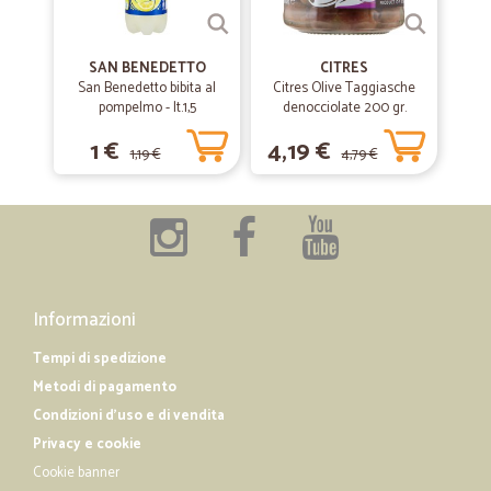
Ottimo servizio
Ottimo servizio, la fornitura dei prodotti rientra sempre nei limiti
SAN BENEDETTO
CITRES
previsti e comunicati anticipatamente anche in questo periodo di
San Benedetto bibita al
Citres Olive Taggiasche
emergenza Covid-19. I prodotti giungono sempre freschissimi e in
pompelmo - lt.1,5
denocciolate 200 gr.
perfette condizioni.
1 €
4,19 €
1,19 €
4,79 €
—
Giampaolo S.
26/09/2019
Puntuali e precisi in tutto
Puntuali e precisi in tutto. Grazie
Informazioni
Tempi di spedizione
Metodi di pagamento
Condizioni d'uso e di vendita
Privacy e cookie
Cookie banner