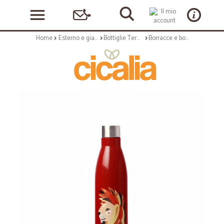
Home
Esterno e giardino
Bottiglie Termiche
Borracce e bottiglie termiche: Pete cromer wl bottiglia termica doppia parete 500ml lion