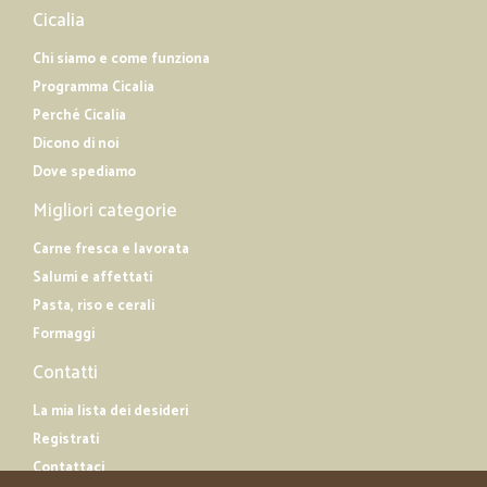
Cicalia
Chi siamo e come funziona
Programma Cicalia
Perché Cicalia
Dicono di noi
Dove spediamo
Migliori categorie
Carne fresca e lavorata
Salumi e affettati
Pasta, riso e cerali
Formaggi
Contatti
La mia lista dei desideri
Registrati
Contattaci