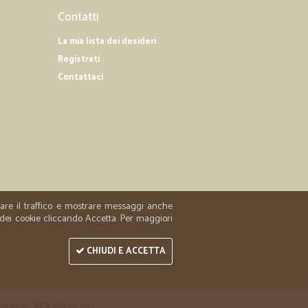
31/10/2021
Contatti
La mia lista dei desideri
icalia. Nulla e nessuno l'ha mai fermata. Né lockdown né
Registrati
presente e puntuale e ogni prodotto corrispondente a
nsultare.
Contattaci
24/05/2020
 prodotti
ti
zzare il traffico e mostrare messaggi anche
 dei cookie cliccando Accetta. Per maggiori
CHIUDI E ACCETTA
 1590669 - REA: MN 258721