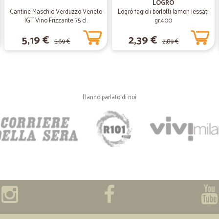
LOGRO
Ok grazie mille perfetto ok grazie
Cantine Maschio Verduzzo Veneto
Logrò fagioli borlotti lamon lessati
IGT Vino Frizzante 75 cl.
gr.400
5,19 €
2,39 €
5,69 €
2,89 €
—
Massimo C.
Tutto perfetto …
Tutto perfetto …
Hanno parlato di noi
—
Marco I.
Puntuali e prezzi onestissim
Puntuali e prezzi onestissimi
—
Anna S.
SIETE PRECISI E VELOCI SO
SIETE PRECISI E VELOCI SONO M