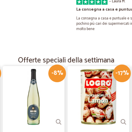
—
Laura M.
La consegna a casa e puntu
La consegna a casa e puntuale e soll
pochino più cari dei supermercati 
molto bene
—
Walter R.
Tutto bene come previsto
Offerte speciali della settimana
Tutto bene come previsto
-8%
-17%
—
Patrizia S.
Puntuali nel servizio e i pr
Puntuali nel servizio e i prodotti 
—
Ezio P.
Ok grazie mille perfetto ok 