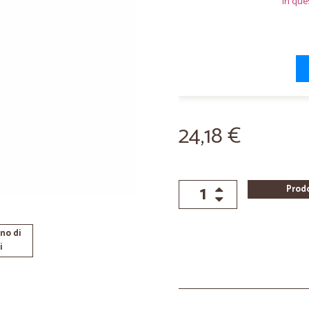
In que
24,18 €
Prod
no di
i