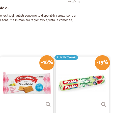
29/05/2025
ale e…
ecita, gli autisti sono molto disponibili, i prezzi sono un
in zona, ma in maniera ragionevole, vista la comodità,
25/03/2025
RIBASSATO
1,29€
-16%
-15%
06/03/2025
odotti…supermercato online
sempre freschissimi
22/10/2024
grazie