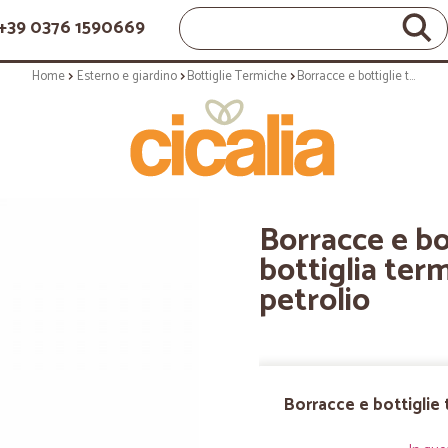
+39 0376 1590669
Home
Esterno e giardino
Bottiglie Termiche
Borracce e bottiglie termiche: Miami bottiglia termica 0,75 lt wd 474 petrolio
Borracce e bo
bottiglia term
petrolio
Borracce e bottiglie 