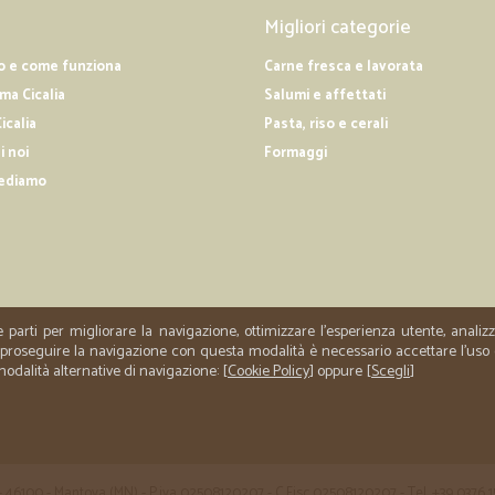
—
Rossana M.
Migliori categorie
Presente e puntuale!
o e come funziona
Carne fresca e lavorata
Sono ormai anni,che mi servo da C
a Cicalia
Salumi e affettati
alcun problema logistico. Sempre 
catalogo. Un catalogo chiaro da co
icalia
Pasta, riso e cerali
i noi
Formaggi
ediamo
—
Tinuccio G.
ottimo servizio e qualità dei
ottimo servizio e qualità dei prodot
e parti per migliorare la navigazione, ottimizzare l'esperienza utente, anali
er proseguire la navigazione con questa modalità è necessario accettare l'uso
 modalità alternative di navigazione: [
Cookie Policy
] oppure [
Scegli
]
 35 - 46100 - Mantova (MN) - P.iva 02508120207 - C.Fisc 02508120207 - Tel. +39 0376