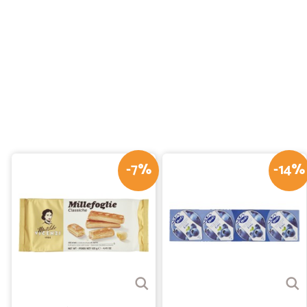
-7%
-14%