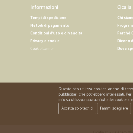
Informazioni
Cicalia
Tempi di spedizione
Chi siam
Metodi di pagamento
Programm
Condizioni d'uso e di vendita
Perché C
Privacy e cookie
Dicono d
Cookie banner
Dove sp
Questo sito utilizza cookies anche di terz
pubblicitari che potrebbero interessati. P
info su utilizzo, natura, rifiuto dei cookies e
Accetta solo tecnici
Fammi sciegliere
Cicalia srl - via Acerbi