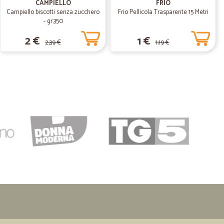
CAMPIELLO
FRIO
Campiello biscotti senza zucchero
Frio Pellicola Trasparente 15 Metri
- gr.350
2 €
1 €
2,39 €
1,19 €
03/02/2023
23/09/2022
i
30/03/2022
NO MOLTO…
OLTO SODDISFATTA