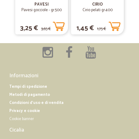
PAVESI
CIRIO
Molto buono il servizio, ho fatto 2 ordini a distanza di 1 settimana
Pavesi gocciole - gr.500
Cirio pelati gr.400
circa e, nonostante il periodo difficile, è arrivato tutto puntuale. Lo
consiglio
3,25 €
1,45 €
3,65 €
1,75 €
—
Gianmaria G.
18/04/2019
La mia esperienza
Sono rapidi e puntuali per la consegna,merce di buona qualità,tutto
all'ok..
Informazioni
Tempi di spedizione
Metodi di pagamento
Condizioni d'uso e di vendita
Privacy e cookie
Cookie banner
Cicalia