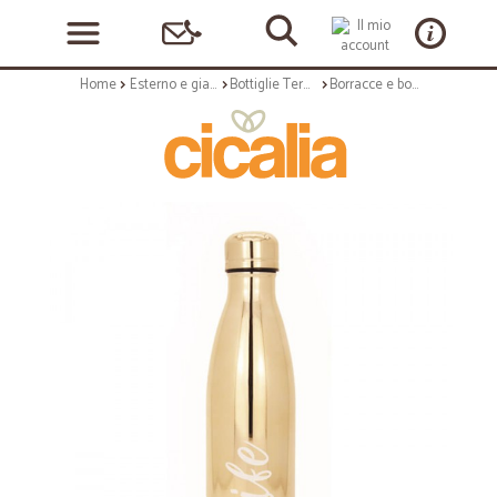
Home
Esterno e giardino
Bottiglie Termiche
Borracce e bottiglie termiche: Miami bottiglia termica 0,5l oro uv life