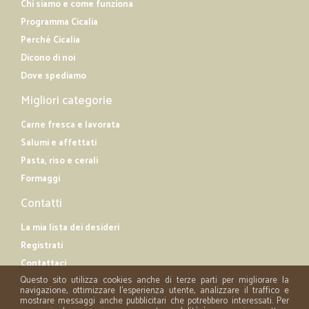
Chi siamo e come funziona
Programma Cicalia
Perché Cicalia
Dicono di noi
Dove spediamo
Migliori categorie
Carne fresca e lavorata
Salumi e affettati
Pasta, riso e cerali
Formaggi
Contatti
La mia lista dei desideri
Registrati
Contattaci
Questo sito utilizza cookies anche di terze parti per migliorare la
navigazione, ottimizzare l'esperienza utente, analizzare il traffico e
mostrare messaggi anche pubblicitari che potrebbero interessati. Per