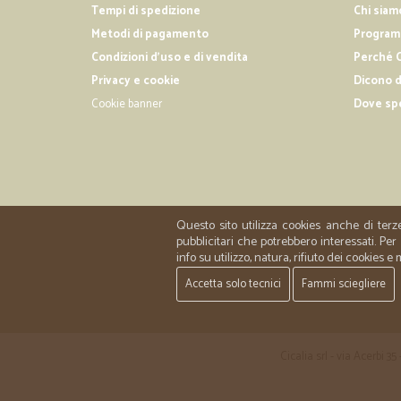
Tempi di spedizione
Chi siam
Metodi di pagamento
Programm
Condizioni d'uso e di vendita
Perché C
Privacy e cookie
Dicono d
Cookie banner
Dove sp
Questo sito utilizza cookies anche di terz
pubblicitari che potrebbero interessati. P
info su utilizzo, natura, rifiuto dei cookies e
Accetta solo tecnici
Fammi sciegliere
Cicalia srl - via Acerbi