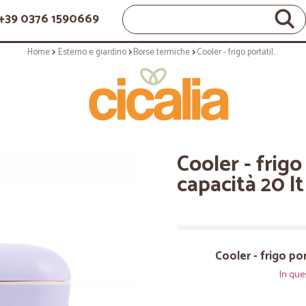
+39 0376 1590669
Home
Esterno e giardino
Borse termiche
Cooler - frigo portatile rigido capacità 20 lt tinta lilla
Cooler - frigo
capacità 20 lt 
Cooler - frigo port
In que