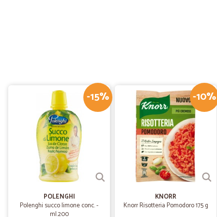
-15%
-10%
POLENGHI
KNORR
Polenghi succo limone conc. -
Knorr Risotteria Pomodoro 175 g
ml.200