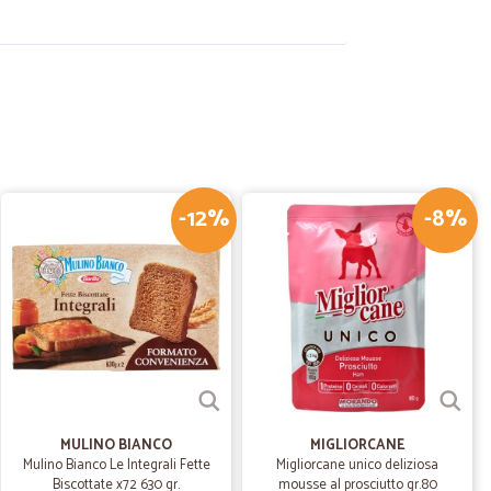
20/04/2021
-12%
-8%
16/06/2020
a e prezzo
zzo
07/06/2020
ale come…
me sempre.
MULINO BIANCO
MIGLIORCANE
Mulino Bianco Le Integrali Fette
Migliorcane unico deliziosa
Biscottate x72 630 gr.
mousse al prosciutto gr.80