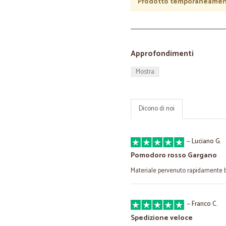
Prodotto temporaneament
Approfondimenti
Mostra
Dicono di noi
—
Luciano G.
Pomodoro rosso Gargano
Materiale pervenuto rapidamente 
—
Franco C.
Spedizione veloce