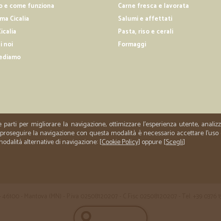
Bene grazie Tutto apostó con la sua
o e come funziona
Carne fresca e lavorata
a Cicalia
Salumi e affettati
icalia
Pasta, riso e cerali
—
Debora P.
i noi
Formaggi
consegna velocissima molto
ediamo
consegna velocissima molto profe
e parti per migliorare la navigazione, ottimizzare l'esperienza utente, anali
er proseguire la navigazione con questa modalità è necessario accettare l'uso
 modalità alternative di navigazione: [
Cookie Policy
] oppure [
Scegli
]
 35 - 46100 - Mantova (MN) - P.iva 02508120207 - C.Fisc 02508120207 - Tel. +39 0376