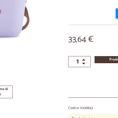
33,64 €
Prod
no di
i
Codice: 1006843