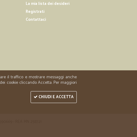
 priorita.
La mia lista dei desideri
Registrati
Contattaci
17/04/2019
 professionali
ssionali
zzare il traffico e mostrare messaggi anche
 dei cookie cliccando Accetta. Per maggiori
CHIUDI E ACCETTA
 1590669 - REA: MN 258721