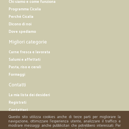
Chi siamo e come funziona
Programma Cicalia
Perché Cicalia
Dicono di noi
Dove spediamo
Migliori categorie
Carne fresca e lavorata
Salumi e affettati
Pasta, riso e cerali
Formaggi
Contatti
La mia lista dei desideri
Registrati
Contattaci
Questo sito utilizza cookies anche di terze parti per migliorare la
navigazione, ottimizzare l'esperienza utente, analizzare il traffico e
mostrare messaggi anche pubblicitari che potrebbero interessati. Per