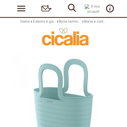
Home
Esterno e giardino
Borse termiche
Borse e contenitori termici: Ecobeach borsa verde salvia