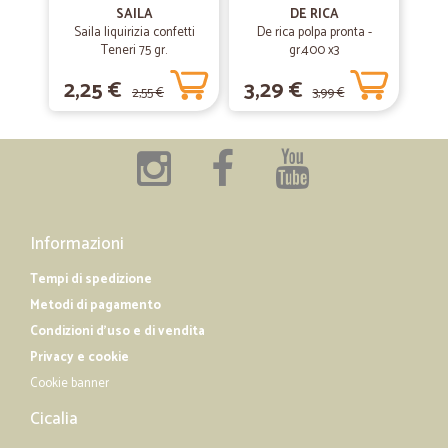
SAILA
DE RICA
oggi mi e arrivata la mia prima spesa prodotti ben sigillati ben tenuti e
Saila liquirizia confetti
De rica polpa pronta -
veramente ottimi personale gentilissimo comprero spesso.
Teneri 75 gr.
gr.400 x3
2,25 €
3,29 €
2,55 €
3,99 €
—
Massimiliano P.
20/10/2019
Tutto perfetto come sempre in balli per…
Tutto perfetto come sempre in balli per la conservazione degli
alimenti top Prodotti molto buoni sia come carne fresca che come
affettati che come tutto il resto
Informazioni
Tempi di spedizione
Metodi di pagamento
Condizioni d'uso e di vendita
Privacy e cookie
Cookie banner
Cicalia