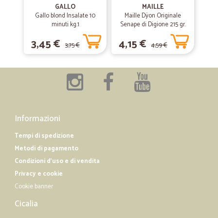
20/03/2019
GALLO
MAILLE
Sono soddisfattisima della serietà di…
Gallo blond Insalate 10
Maille Dÿon Originale
minuti kg.1
Senape di Digione 215 gr.
Sono soddisfattisima della serietà di questa azienda in quantoi
ptodotti corrispondono alle foto che sono sul sito cosa che non e da
3,45 €
4,15 €
tutti.
3,75 €
4,59 €
—
Isabella G.
25/01/2019
Ottimo servizio anche in zone ignorare…
Ottimo servizio anche in zone ignorare da tutti gli altri
Informazioni
Tempi di spedizione
Metodi di pagamento
Condizioni d'uso e di vendita
Privacy e cookie
Cookie banner
Cicalia