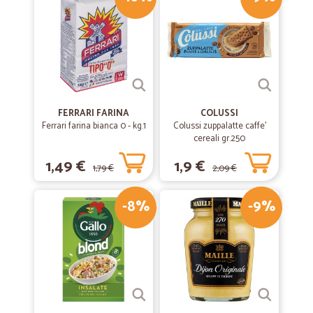
—
Giusi mariella U.
15/06/2020
Ottimo servizio
Ottimo servizio. I prodotti freschi arrivano ben refrigerati. Servizio
puntuale e in caso di problemi, il servizio assistenza corre
prontamente in aiuto.
FERRARI FARINA
COLUSSI
Ferrari farina bianca 0 - kg.1
Colussi zuppalatte caffe'
—
Alberto G.
cereali gr.250
19/06/2020
Velocissimi
1,49 €
1,9 €
1,79 €
2,09 €
Velocissimi
-8%
-9%
—
Marenghi I.
02/03/2020
Grazie mille di tutto❤
Grazie mille di tutto❤
—
Loredana A.