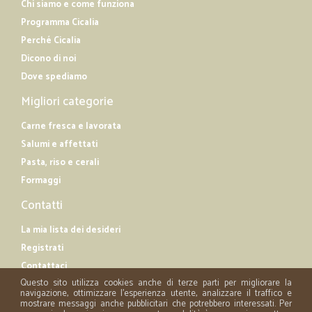
Chi siamo e come funziona
Programma Cicalia
Perché Cicalia
Dicono di noi
Dove spediamo
Migliori categorie
Carne fresca e lavorata
Salumi e affettati
Pasta, riso e cerali
Formaggi
Contatti
La mia lista dei desideri
Registrati
Contattaci
Questo sito utilizza cookies anche di terze parti per migliorare la
navigazione, ottimizzare l'esperienza utente, analizzare il traffico e
mostrare messaggi anche pubblicitari che potrebbero interessati. Per