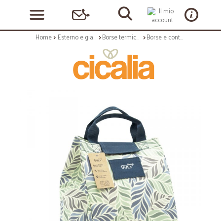
Home
Esterno e giardino
Borse termiche
Borse e contenitori termici: Miami lunch bag piccola foglie blu