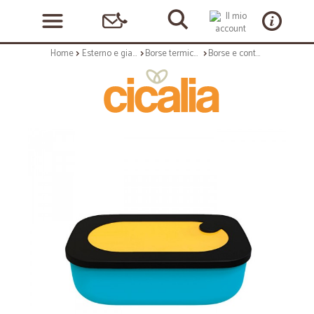
Home
Esterno e giardino
Borse termiche
Borse e contenitori termici: Store&go lunch box con contenitore giallo ocra