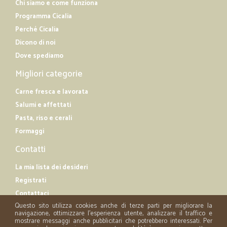
Chi siamo e come funziona
Programma Cicalia
Perché Cicalia
Dicono di noi
Dove spediamo
Migliori categorie
Carne fresca e lavorata
Salumi e affettati
Pasta, riso e cerali
Formaggi
Contatti
La mia lista dei desideri
Registrati
Contattaci
Questo sito utilizza cookies anche di terze parti per migliorare la
navigazione, ottimizzare l'esperienza utente, analizzare il traffico e
mostrare messaggi anche pubblicitari che potrebbero interessati. Per