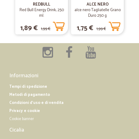
consegna in agosto veloce
REDBULL
ALCE NERO
Red Bull Energy Drink, 250
alce nero Tagliatelle Grano
consegna in agosto veloce, ben confezionato
ml.
Duro 250 g
1,89 €
1,75 €
1,99 €
1,99 €
—
Donatella S.
24/07/2019
grazie merce ricevuta tutto ok da…
grazie merce ricevuta tutto ok da consigliare.
Informazioni
Tempi di spedizione
Metodi di pagamento
Condizioni d'uso e di vendita
Privacy e cookie
Cookie banner
Cicalia