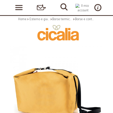
Home
Esterno e giardino
Borse termiche
Borse e contenitori termici: Fashion & go borsa termica l giallo ocra