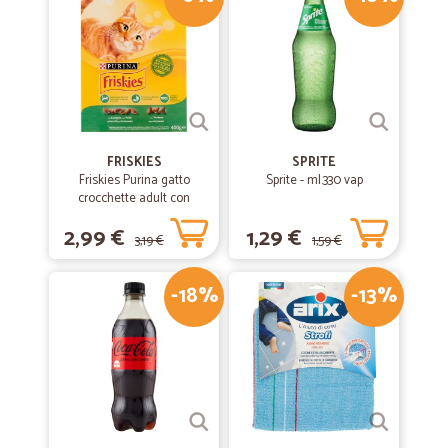
Molto professionali e velocità in…
Molto professionali e velocità in consegna e sono stata soddisfatta di
prodotti aquistati e anche di quelli in omaggio.
—
Mattia M.
22/10/2020
Mi trovo molto bene ad acquistare con…
FRISKIES
SPRITE
Friskies Purina gatto
Sprite - ml.330 vap
Mi trovo molto bene ad acquistare con Cicalia. Erano anni che
crocchette adult con
attendevo un servizio di questo tipo, perché vivo in una zona
coniglio, pollo e verdure
scomoda e difficile da raggiungere, un paesino di 150 abitanti, senza
2,99 €
1,29 €
scatola gr.400
supermercati, negozi e uffici. Quindi la possibilità di farsi recapitare la
3,19 €
1,59 €
spesa a casa è il massimo, sono molto soddisfatto e spero che
Cicalia possa crescere e migliorare ancora. Credo molto in questo
-18%
-13%
genere di servizi. Immagino che tra qualche anno la gente farà la
spesa esclusivamente online. Spero!
—
Maria teresa B.
18/06/2020
Prima volta che ordino da Cicalia
Prima volta che ordino da Cicalia. Devo dire tutto perfetto. Prodotti