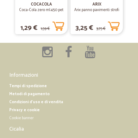
freschissimi e buonissimi. D'ora in poi farò sempre la spesa da Cicalia.
COCACOLA
ARIX
Coca-Cola zero ml.450 pet
Arix panno pavimenti strofi
—
Enrico G.
15/04/2020
1,29 €
3,25 €
1,59 €
3,75 €
Sono stato molto contento ho ordinato …
Sono stato molto contento ho ordinato ordine neanche un giorno mi
e arrivata la merce ottimo supermercato in olain cicalia ciao
—
Michaela B.
20/02/2020
Precisi puntuali e veloci
Informazioni
Precisi puntuali e veloci
Tempi di spedizione
Metodi di pagamento
Condizioni d'uso e di vendita
Privacy e cookie
Cookie banner
Cicalia