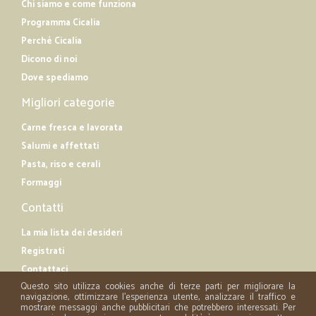
Chi siamo e come funziona
Programma Cicalia
Perché Cicalia
Dicono di noi
Dove spediamo
Migliori categorie
Carne fresca e lavorata
Salumi e affettati
Pasta, riso e cerali
Formaggi
Contatti
La mia lista dei desideri
Registrati
Contattaci
Questo sito utilizza cookies anche di terze parti per migliorare la
navigazione, ottimizzare l'esperienza utente, analizzare il traffico e
mostrare messaggi anche pubblicitari che potrebbero interessati. Per