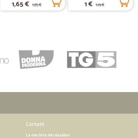
1,65 €
1 €
1,85 €
1,19 €
09/06/2020
, consegna meno
solo una consegna in fascia oraria prenotata che si
rapprezzo
04/03/2020
te avevi…
vo dimenticato un dato nella compilazione della scheda
ti e stato sistemato tutto e nel giro di 24 h merce
Contatti
La mia lista dei desideri