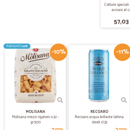
Cotture speciali
acciaio al 
57,03
RIBASSATO
1,45€
-10%
-11%
MOLISANA
RECOARO
Molisana mezzi rigatoni n.32 -
Recoaro acqua brillante lattina
gr.500
sleek cl.33