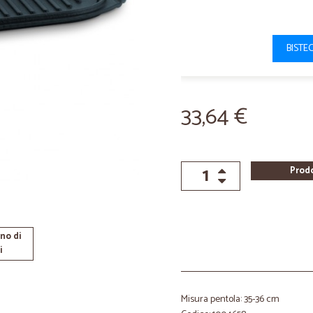
BISTE
33,64 €
Prod
no di
i
Misura pentola: 35-36 cm