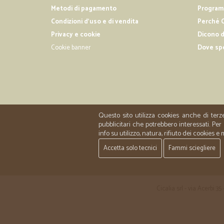
Metodi di pagamento
Programm
Condizioni d'uso e di vendita
Perché C
Privacy e cookie
Dicono d
Cookie banner
Dove sp
Questo sito utilizza cookies anche di terz
pubblicitari che potrebbero interessati. P
info su utilizzo, natura, rifiuto dei cookies e
Accetta solo tecnici
Fammi sciegliere
Cicalia srl - via Acerbi