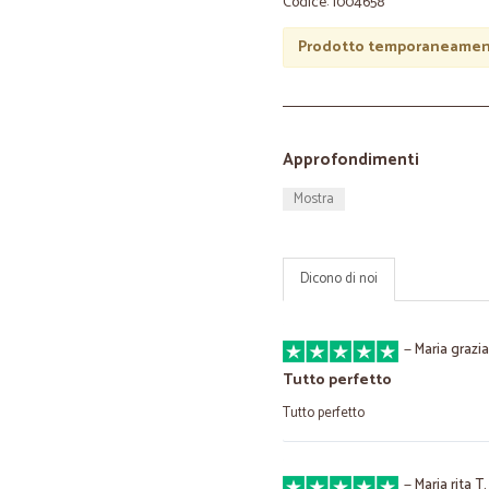
Codice: 1004658
Prodotto temporaneament
Approfondimenti
Mostra
Dicono di noi
—
Maria grazia
Tutto perfetto
Tutto perfetto
—
Maria rita T.