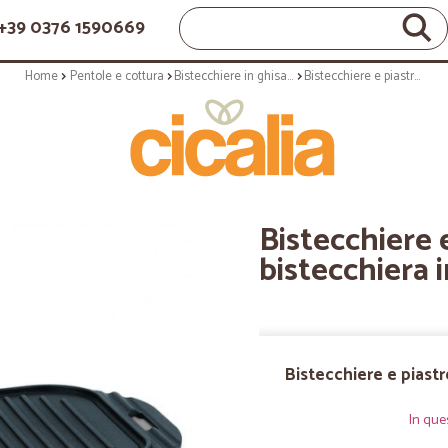
+39 0376 1590669
Home
Pentole e cottura
Bistecchiere in ghisa e piastre
Bistecchiere e piastre: Sette cucine bistecchiera in ghisa 36 cm
Bistecchiere 
bistecchiera 
Bistecchiere e piastr
In que