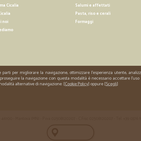
a Cicalia
Salumi e affettati
icalia
Pasta, riso e cerali
i noi
Formaggi
ediamo
e parti per migliorare la navigazione, ottimizzare l'esperienza utente, anali
er proseguire la navigazione con questa modalità è necessario accettare l'uso
 modalità alternative di navigazione: [
Cookie Policy
] oppure [
Scegli
]
 35 - 46100 - Mantova (MN) - P.iva 02508120207 - C.Fisc 02508120207 - Tel. +39 0376