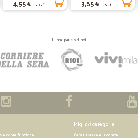
4,55 €
3,65 €
5,05 €
3,95 €
—
Bruna S.
Buona qualità dei prodotti
Buona qualità dei prodotti, manca 
potrebbe anche pagare con un sov
Hanno parlato di noi
—
Dalia C.
Direi molto bene inizialmen
Direi molto bene inizialmente ave
ma contattando il Vs servizio clien
consegnata. Ottimo
Migliori categorie
o e come funziona
Carne fresca e lavorata