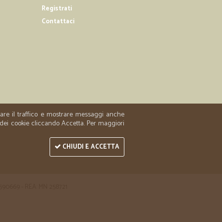
Registrati
Contattaci
zzare il traffico e mostrare messaggi anche
 dei cookie cliccando Accetta. Per maggiori
CHIUDI E ACCETTA
 1590669 - REA: MN 258721