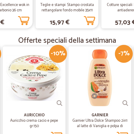
attesa. Complimenti e sicuramente, 
: Excellence wok in
Teglie e stampi: Stampo crostata
Cotture speciali
carbonio 36 cm
rettangolare fondo mobile 35x11
antiadere
cm
 €
15,97 €
57,03 
—
Francesco Z
Ho già acquistato 2 volte tu
Offerte speciali della settimana
Ho già acquistato 2 volte tutto ben
con camion frigorifero. Avendo i sa
-10%
-7%
—
Michele P.
Organizzazione e servizio im
Organizzazione e servizio impeccab
—
Orlando D.
Impeccabili!
AURICCHIO
GARNIER
Auricchio crema cacio e pepe
Garnier Ultra Dolce Shampoo 2in1
Impeccabili!
gr.150
al latte di Vaniglia e polpa di
Papaya per capelli lunghi, 300 ml.