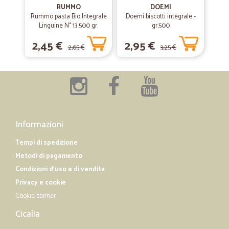
RUMMO
DOEMI
—
Mario S.
06/03/2020
Rummo pasta Bio Integrale
Doemi biscotti integrale -
Tutto perfetto.....spedizione veloce-
Linguine N° 13 500 gr.
gr.500
Tutto perfetto.....spedizione veloce-
2,45 €
2,95 €
2,65 €
3,25 €
—
Lilia G.
15/10/2019
Tutto perfetto
Tutto perfetto
Informazioni
Tempi di spedizione
Metodi di pagamento
Condizioni d'uso e di vendita
Privacy e cookie
Cookie banner
Cicalia