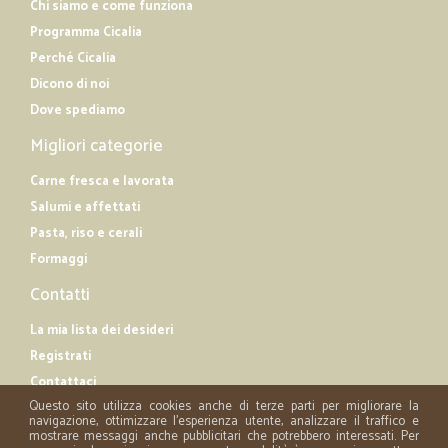
Chi siamo e come funziona
Programma Cicalia
Perché Cicalia
Dicono di noi
Dove spediamo
Migliori categorie
Carne fresca e lavorata
Salumi e affettati
Pasta, riso e cerali
Formaggi
Contatti
La mia lista dei desideri
Registrati
Contattaci
Questo sito utilizza cookies anche di terze parti per migliorare la
navigazione, ottimizzare l'esperienza utente, analizzare il traffico e
mostrare messaggi anche pubblicitari che potrebbero interessati. Per