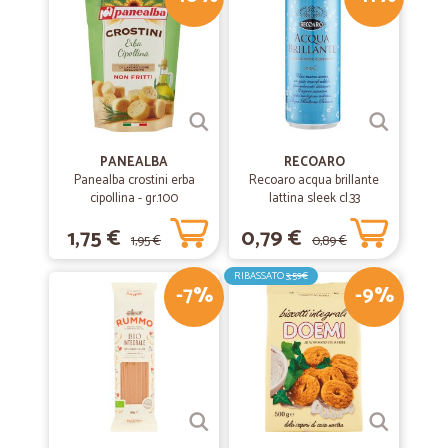
—
Sara L.
10/06/2020
Servizio ottimo e puntuale
Servizio ottimo e puntuale
PANEALBA
RECOARO
Panealba crostini erba
—
Lorenzo B.
Recoaro acqua brillante
05/05/2020
cipollina - gr.100
lattina sleek cl.33
Eccezzione fatta per alcuni prodotti…
1,75 €
0,79 €
Eccezzione fatta per alcuni prodotti che hanno un sovraprezzo
1,95 €
0,89 €
altino,il resto del servizio è ottimo,la merce è ottima, e arriva a casa
in pochissimo tempo tra l'altro confezionata molto bene
RIBASSATO
3,59€
-7%
-9%
—
Alessandro B.
01/04/2020
Servizio ineccepibile
Servizio ineccepibile. Continuate così.