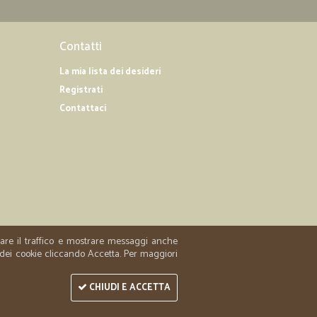
Contatti
La mia lista dei desideri
Registrati
Contattaci
zzare il traffico e mostrare messaggi anche
 dei cookie cliccando Accetta. Per maggiori
CHIUDI E ACCETTA