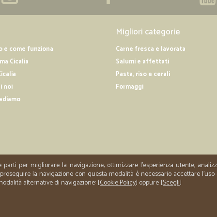
Migliori categorie
o e come funziona
Carne fresca e lavorata
a Cicalia
Salumi e affettati
icalia
Pasta, riso e cerali
i noi
Formaggi
ediamo
e parti per migliorare la navigazione, ottimizzare l'esperienza utente, anali
er proseguire la navigazione con questa modalità è necessario accettare l'uso
 modalità alternative di navigazione: [
Cookie Policy
] oppure [
Scegli
]