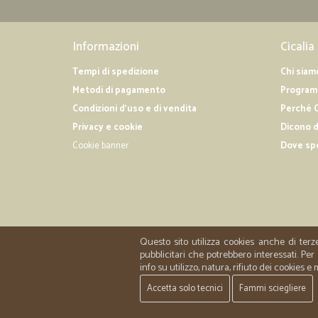
Informazioni
Cicalia
Tempi di spedizione
Chi siam
Metodi di pagamento
Programm
Condizioni d'uso e di vendita
Perché C
Privacy e cookie
Dicono d
Cookie banner
Dove sp
Questo sito utilizza cookies anche di terz
pubblicitari che potrebbero interessati. P
info su utilizzo, natura, rifiuto dei cookies e
Accetta solo tecnici
Fammi sciegliere