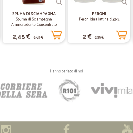
Ottima esperienza.
Ottima esperienza.
SPUMA DI SCIAMPAGNA
PERONI
Spuma di Sciampagna
Peroni birra lattina cl.33x2
Ammorbidente Concentrato
—
Luca C.
Carezza d'Argan 600 ml
2,45 €
2 €
Spedizione veloce
2,65 €
2,35 €
Spedizione veloce. Pezzo adeguat
—
Nocoletta C
Hanno parlato di noi
Tutto molto bene!
Tutto molto bene! Merce ricevuta ne