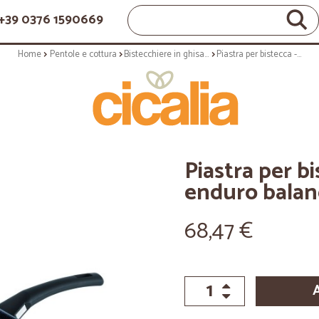
+39 0376 1590669
Home
Pentole e cottura
Bistecchiere in ghisa e piastre
Piastra per bistecca - 28 cm - serie enduro balance
Piastra per bi
enduro balan
68,47 €