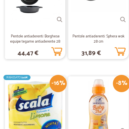
Pentole antiaderenti: Borghese
Pentole antiaderenti: Sphera wok
equipe tegame antiaderente 28
28 cm
cm
44,47 €
31,89 €
RIBASSATO
3,45€
-16%
-8%