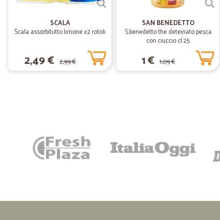
SCALA
SAN BENEDETTO
Scala assorbitutto limone x2 rotoli
S.benedetto the deteinato pesca
con ciuccio cl.25
2,49 €
1 €
2,99 €
1,09 €