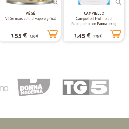
VÉGÉ
CAMPIELLO
VèGè mais cotti al vapore gr.340
Campiello il Frollino del
Buongiorno con Panna 350 g
22/02/2019
1,55 €
1,45 €
1,95 €
1,75 €
o.
.
12/01/2019
i termini previsti. Saluti,Nicoletta capanni