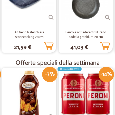
—
Margherita 
Persone serie.spedizione ve
Persone serie.spedizione veloce.tu
Ad trend bistecchiera
Pentole antiaderenti: Murano
stonecooking 28 cm
padella granitium 28 cm
—
Pellegrino 
21,59 €
41,03 €
Perfetti tranne la scadenza 
Perfetti tranne la scadenza dell'ol
bottiglia bastava specificarlo e no
Offerte speciali della settimana
RIBASSATO
2,39€
-7%
-14%
—
Manuela T.
Precisione e professionalità
Precisione e professionalità. Prodotto
—
Beatrice F.