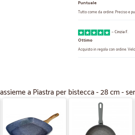
Puntuale
Tutto come da ordine. Preciso e p
—
Cinzia F.
Ottimo
Acquisto in regola con ordine. Velo
—
Paula P.
Tutto perfetto
Tutto perfetto
assieme a Piastra per bistecca - 28 cm - s
—
Vittorio G.
Velocissimi.
Velocissimi.