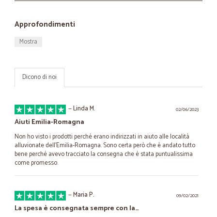
Approfondimenti
Mostra
Dicono di noi
—
Linda M.
02/06/2023
Aiuti Emilia-Romagna
Non ho visto i prodotti perché erano indirizzati in aiuto alle località
alluvionate dell'Emilia-Romagna. Sono certa però che è andato tutto
bene perché avevo tracciato la consegna che è stata puntualissima
come promesso.
—
Maria P.
09/02/2021
La spesa è consegnata sempre con la…