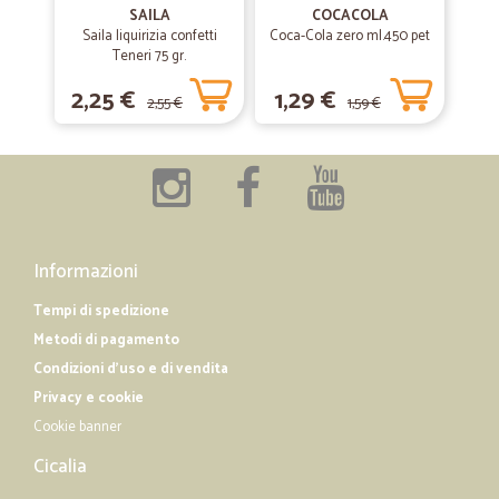
tutto perfetto!
SAILA
COCACOLA
Saila liquirizia confetti
Coca-Cola zero ml.450 pet
tutto perfetto!
Teneri 75 gr.
2,25 €
1,29 €
2,55 €
1,59 €
—
Daniela A.
19/12/2018
Stanno incrementando il fresco
Stanno incrementando il fresco, ottime aggiunte. La cosa che li
distingue da altri supermercati online è l'assenza di restrizioni sui
carichi pesanti; in pratica si può ordinare qualsiasi cosa senza limiti di
peso. Il fresco viene consegnato con mezzi refrigerati, anche durante
l'estate l'organizzazione é perfetta. Ormai è tanto tempo che faccio
Informazioni
acquisti sul loro sito e non ho MAI avuto problemi, i prezzi sono
concorrenziali Decisamente consigliato Daniela A.
Tempi di spedizione
Metodi di pagamento
Condizioni d'uso e di vendita
Privacy e cookie
Cookie banner
Cicalia