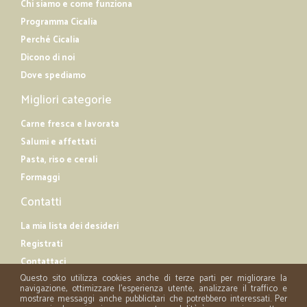
Chi siamo e come funziona
Programma Cicalia
Perché Cicalia
Dicono di noi
Dove spediamo
Migliori categorie
Carne fresca e lavorata
Salumi e affettati
Pasta, riso e cerali
Formaggi
Contatti
La mia lista dei desideri
Registrati
Contattaci
Questo sito utilizza cookies anche di terze parti per migliorare la
navigazione, ottimizzare l'esperienza utente, analizzare il traffico e
mostrare messaggi anche pubblicitari che potrebbero interessati. Per