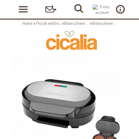
Home
Piccoli elettrodomestici
Bistecchiere elettriche e grill
Bistecchiere e grill: Grill per hamburger hbm3696 1000w