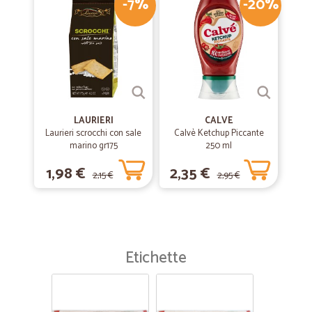
-7%
-20%
LAURIERI
CALVE
Laurieri scrocchi con sale
Calvè Ketchup Piccante
marino gr175
250 ml
1,98 €
2,35 €
2,15 €
2,95 €
Etichette