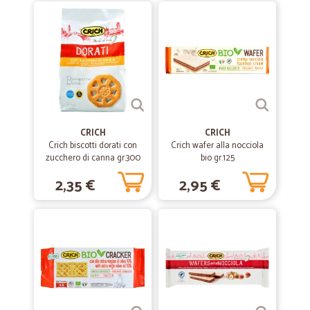
sacco che impedisca la fuoriuscita di eventuali liquidi dalla scatola.
—
Massimiliano M.
09/08/2020
Consegna veloce anche se il prodotto…
Consegna veloce anche se il prodotto (mojito soda) non aveva un
prezzo proprio concorrenziale d’altra parte non riuscivo a trovarlo in
negozio
CRICH
CRICH
Crich biscotti dorati con
Crich wafer alla nocciola
zucchero di canna gr.300
—
Carlo V.
bio gr.125
10/07/2020
Servizio ottimo e veloce
2,35 €
2,95 €
Servizio ottimo e veloce. Si trova di tutto e la consegna avviene
sempre nei giorni preventivamente stabiliti. Nel difficile periodo del
lockdown Cicalia è stata fondamentale e, al contrario di altri, ha
saputo gestire la situazione di emergenza in modo impeccabile.
—
Remigio M.
11/06/2020
Spedizione veloce e cortesia al…