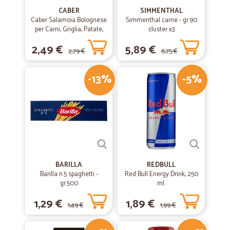
CABER
SIMMENTHAL
Caber Salamoia Bolognese
Simmenthal carne - gr.90
per Carni, Griglia, Patate,
cluster x3
Verdure 200 gr.
2,49 €
5,89 €
2,79 €
6,75 €
-13%
-5%
BARILLA
REDBULL
Barilla n.5 spaghetti -
Red Bull Energy Drink, 250
gr.500
ml.
1,29 €
1,89 €
1,49 €
1,99 €