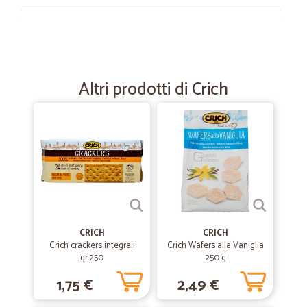
—
Emilio S.
23/11/2022
tutto ok
tutto ok, veloci e precisi
Altri prodotti di Crich
—
Flavio S.
13/07/2022
Veloci e precisi
Affidabilità
—
Furio C.
25/05/2021
I prodotti sono ottimi come i prezzi e…
CRICH
CRICH
Crich crackers integrali
Crich Wafers alla Vaniglia
I prodotti sono ottimi come i prezzi e le spedizioni sono veramente
gr.250
250 g
veloci. L'unico motivo per cui non do 5 stelle è per l'imballaggio che
potrebbe essere più accurato, specialmente tenendo conto che
1,75 €
2,49 €
spesso alcuni prodotti per le pulizie tendono a perdere e sarebbe utile
bloccarli meglio nella posizione verticale, magari aggiungendo un