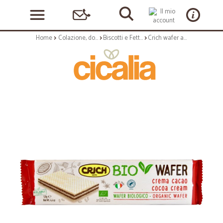
Home
Colazione, dolciumi e snack
Biscotti e Fette Biscottate
Crich wafer al cacao bio gr.125