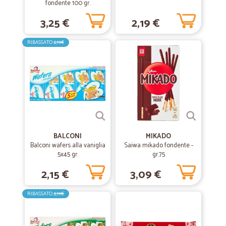
fondente 100 gr.
3,25 €
2,19 €
RIBASSATO
2,19€
BALCONI
MIKADO
Balconi wafers alla vaniglia
Saiwa mikado fondente -
5x45 gr.
gr.75
2,15 €
3,09 €
RIBASSATO
2,19€