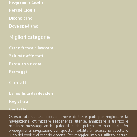
Programma Cicalia
Perché Cicalia
Dicono di noi
Dove spediamo
Migliori categorie
Carne fresca e lavorata
Salumi e affettati
Pasta, riso e cerali
Formaggi
Contatti
La mia lista dei desideri
Registrati
Contattaci
Questo sito utilizza cookies anche di terze parti per migliorare la
navigazione, ottimizzare l'esperienza utente, analizzare il traffico e
mostrare messaggi anche pubblicitari che potrebbero interessati. Per
proseguire la navigazione con questa modalità è necessario accettare
l'uso dei cookie cliccando Accetta. Per maggiori info su utilizzo, natura,