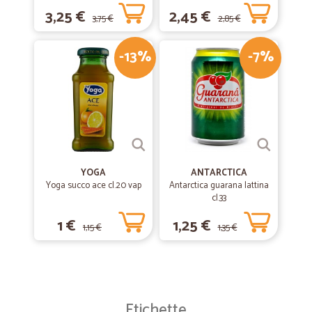
3,25 €
2,45 €
3,75 €
2,85 €
-13%
-7%
YOGA
ANTARCTICA
Yoga succo ace cl.20 vap
Antarctica guarana lattina
cl.33
1 €
1,25 €
1,15 €
1,35 €
Etichette