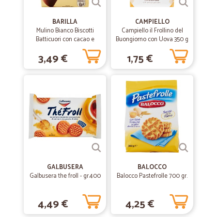
BARILLA
CAMPIELLO
Mulino Bianco Biscotti
Campiello il Frollino del
Batticuori con cacao e
Buongiorno con Uova 350 g
cioccolato 350 gr.
3,49 €
1,75 €
GALBUSERA
BALOCCO
Galbusera the froll - gr.400
Balocco Pastefrolle 700 gr.
4,49 €
4,25 €