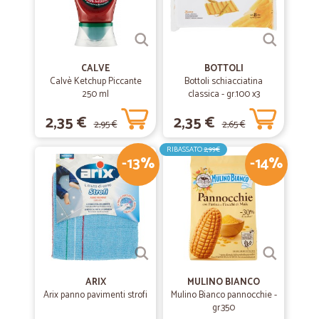
CALVE
BOTTOLI
Calvè Ketchup Piccante
Bottoli schiacciatina
250 ml
classica - gr.100 x3
2,35 €
2,35 €
2,95 €
2,65 €
RIBASSATO
2,99€
-13%
-14%
ARIX
MULINO BIANCO
Arix panno pavimenti strofi
Mulino Bianco pannocchie -
gr.350