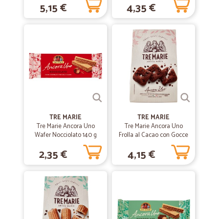
5,15 €
4,35 €
Tutto perfetto come sempre...arrivato tempi previsti tutto all insegna
delle aspettative
—
Laura R.
06/04/2022
Merce conforme
Merce conforme, tempi rapidi.
—
Simonetta C.
04/05/2021
TRE MARIE
TRE MARIE
tutto perfetto
Tre Marie Ancora Uno
Tre Marie Ancora Uno
Wafer Nocciolato 140 g
Frolla al Cacao con Gocce
tutto perfetto
di Cioccolato 315 g
2,35 €
4,15 €
—
Manuela C.
27/01/2020
ottima qualità dei prodotti
ottima qualità dei prodotti, precisa la consegna anche con i mezzi
regrigerati. molto molto soddisfatta.