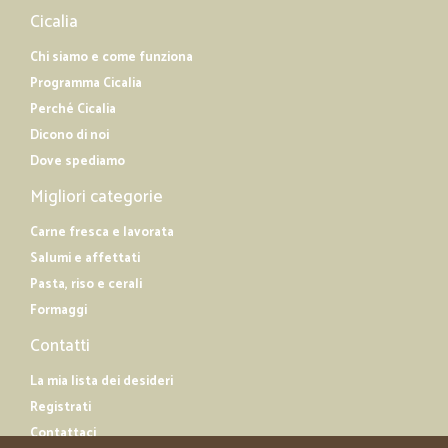
Cicalia
Chi siamo e come funziona
Programma Cicalia
Perché Cicalia
Dicono di noi
Dove spediamo
Migliori categorie
Carne fresca e lavorata
Salumi e affettati
Pasta, riso e cerali
Formaggi
Contatti
La mia lista dei desideri
Registrati
Contattaci