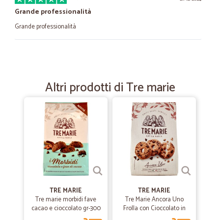
Grande professionalità
Grande professionalità
—
Daniele G.
09/12/2023
Perfezione
Altri prodotti di Tre marie
Velocissimi e imballaggio super professionale GRAZIE
—
Lina M.
24/07/2023
Mi son trovata bene.....quando sono…
Mi son trovata bene.....quando sono fuori dalla mia città di residenza
cerco sempre di ordinare da Voi quello che mi serve. Vi faccio i miei
complimenti. Grazie.
TRE MARIE
TRE MARIE
—
Serena M.
Tre marie morbidi fave
Tre Marie Ancora Uno
20/03/2022
cacao e cioccolato gr-300
Frolla con Cioccolato in
Tutto perfetto come sempre...arrivato…
Pezzi 360 g