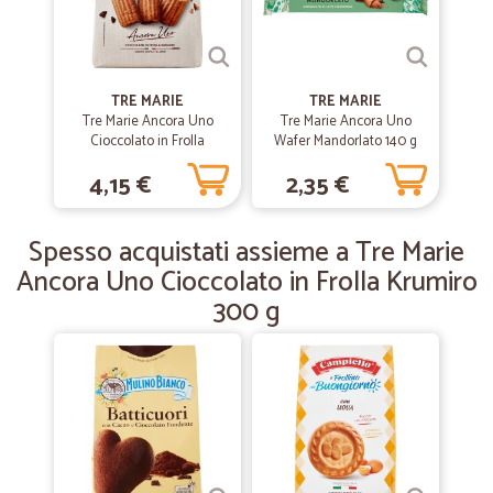
—
Rocco O.
29/10/2019
ottimo e veloce
TRE MARIE
TRE MARIE
ottimo e veloce
Tre Marie Ancora Uno
Tre Marie Ancora Uno
Cioccolato in Frolla
Wafer Mandorlato 140 g
Krumiro 315 g
4,15 €
2,35 €
—
Florindo C.
17/07/2019
Spedizione rapida ottimo imballaggio
Spesso acquistati assieme a Tre Marie
Spedizione rapida ottimo imballaggio
Ancora Uno Cioccolato in Frolla Krumiro
300 g