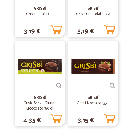
GRISBÌ
GRISBÌ
Grisbì Caffè 135 g
—
Nadia G.
Grisbì Cioccolato 135g
05/06/2020
La consegna ha rispettato la data…
3,19 €
3,19 €
La consegna ha rispettato la data prevista in fase di ordine. L'imballo
della merce curato. Soddisfatta
—
Stefania S.
23/12/2019
Prodotti e prezzi al TOP!
Prodotti e prezzi al TOP!
—
Sergio C.
16/09/2019
GRISBÌ
GRISBÌ
Servizio eccellente
Grisbì Senza Glutine
Grisbì Nocciola 135 g
Cioccolato 150 gr.
Servizio eccellente
4,35 €
3,15 €
—
Caterina T.
15/04/2019