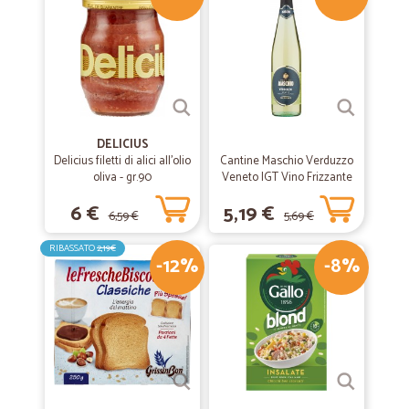
DELICIUS
Delicius filetti di alici all'olio
Cantine Maschio Verduzzo
oliva - gr.90
Veneto IGT Vino Frizzante
75 cl.
6 €
5,19 €
6,59 €
5,69 €
RIBASSATO
2,19€
-12%
-8%