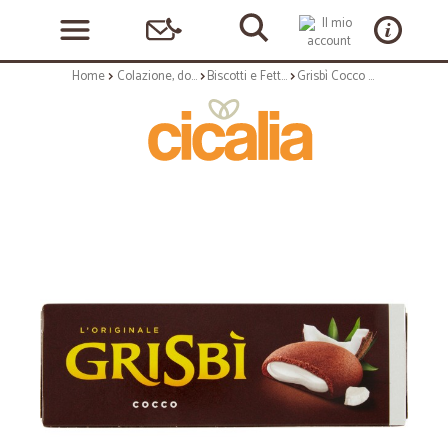
Home
Colazione, dolciumi e snack
Biscotti e Fette Biscottate
Grisbì Cocco 135 g