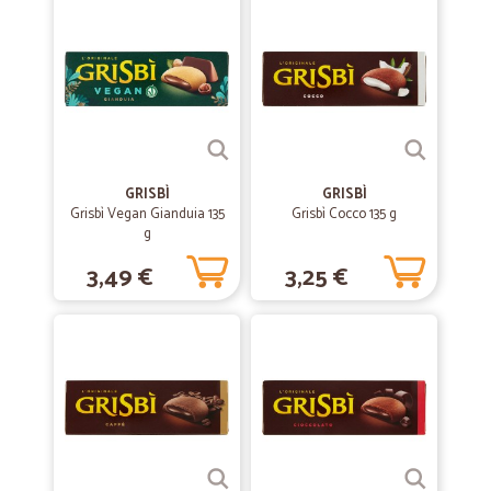
—
Paola F.
15/09/2023
CICALIA
Mi sono trovata molto bene. Ho trovato ottima scelta, prezzi buoni e
soprattutto molta velocità negli ordini. Abito in un piccolo paese dove
non c’è quasi nulla. E molto spesso devo andare fuori per acquistare
quello che mi piace. Invece con Cicalia risparmio e mi viene portato a
GRISBÌ
GRISBÌ
casa. Ottimo poi l'imballaggio. Molto soddisfatta.
Grisbì Vegan Gianduia 135
Grisbì Cocco 135 g
g
3,49 €
3,25 €
—
Roberto M.
15/02/2021
Consigliatissimi
Consigliatissimi
—
Dolores luisa S.
21/10/2020
Servizio ben fatto!
Servizio efficiente