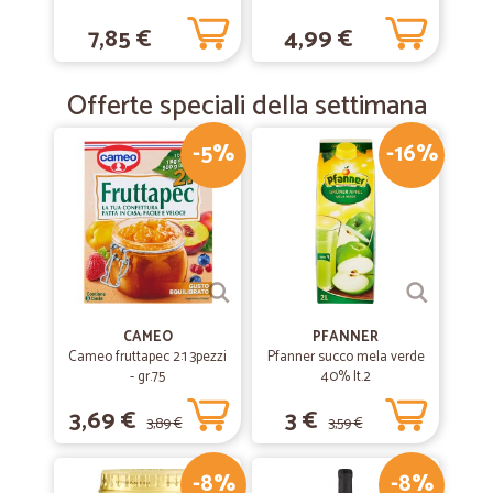
7,85 €
4,99 €
Offerte speciali della settimana
-5%
-16%
CAMEO
PFANNER
Cameo fruttapec 2:1 3pezzi
Pfanner succo mela verde
- gr.75
40% lt.2
3,69 €
3 €
3,89 €
3,59 €
-8%
-8%