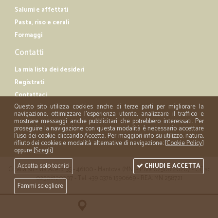
Salumi e affettati
Pasta, riso e cerali
Formaggi
Contatti
La mia lista dei desideri
Registrati
Contattaci
Questo sito utilizza cookies anche di terze parti per migliorare la
navigazione, ottimizzare l'esperienza utente, analizzare il traffico e
mostrare messaggi anche pubblicitari che potrebbero interessati. Per
proseguire la navigazione con questa modalità è necessario accettare
l'uso dei cookie cliccando Accetta. Per maggiori info su utilizzo, natura,
rifiuto dei cookies e modalità alternative di navigazione: [
Cookie Policy
]
oppure [
Scegli
]
Accetta solo tecnici
CHIUDI E ACCETTA
Cicalia srl - via Acerbi 35 - 46100 - Mantova (MN) - P.iva 02508120207 - C.Fisc
02508120207 - Tel. +39 0376 1590669 - REA: MN 258721
Fammi sciegliere