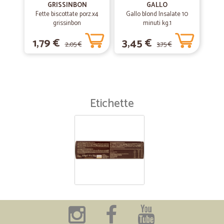
GRISSINBON
GALLO
Fette biscottate porz.x4
Gallo blond Insalate 10
grissinbon
minuti kg.1
1,79 €
3,45 €
2,05 €
3,75 €
Etichette