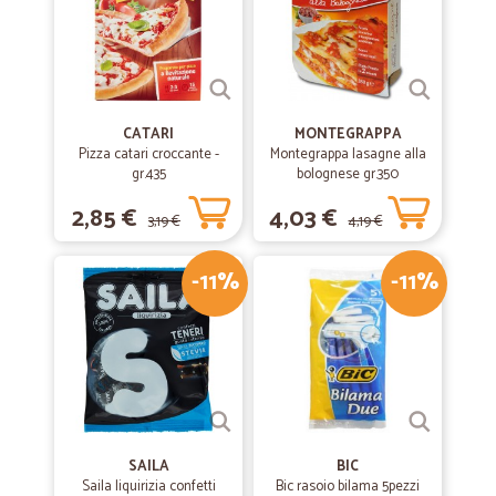
CATARI
MONTEGRAPPA
Pizza catari croccante -
Montegrappa lasagne alla
gr.435
bolognese gr.350
2,85 €
4,03 €
3,19 €
4,19 €
-11%
-11%
SAILA
BIC
Saila liquirizia confetti
Bic rasoio bilama 5pezzi