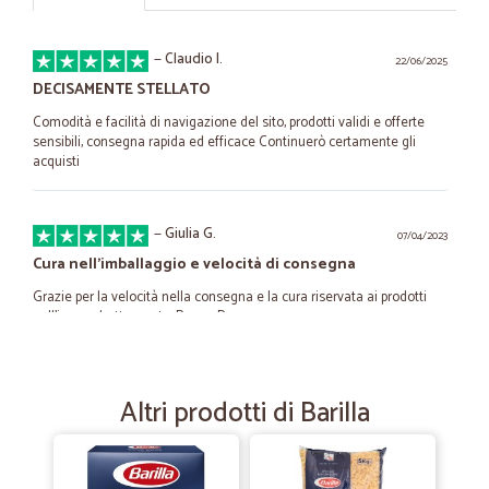
—
Claudio I.
22/06/2025
DECISAMENTE STELLATO
Comodità e facilità di navigazione del sito, prodotti validi e offerte
sensibili, consegna rapida ed efficace Continuerò certamente gli
acquisti
—
Giulia G.
07/04/2023
Cura nell'imballaggio e velocità di consegna
Grazie per la velocità nella consegna e la cura riservata ai prodotti
nell'impacchettamento. Buona Pasqua
—
Trustpilot
01/07/2022
Altri prodotti di Barilla
Efficienza e qualità
Prima volta che acquisto su Cicalia. Per provare ho ordinato una
modesta quantità di arance e di melagrane, frutto quest'ultimo di