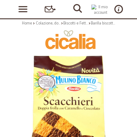
Home
Colazione, dolciumi e snack
Biscotti e Fette Biscottate
Barilla biscotti scacchieri gr.300