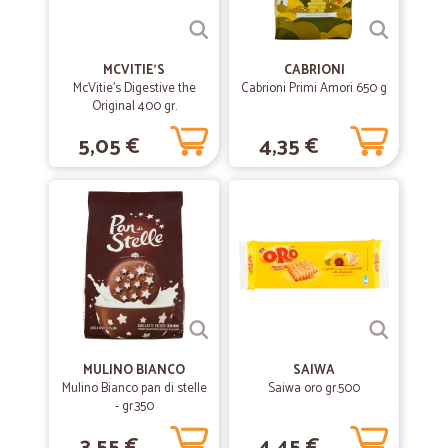
MCVITIE'S
CABRIONI
McVitie's Digestive the
Cabrioni Primi Amori 650 g
Original 400 gr.
5,05 €
4,35 €
MULINO BIANCO
SAIWA
Mulino Bianco pan di stelle
Saiwa oro gr.500
- gr.350
3,55 €
4,45 €