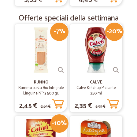
Offerte speciali della settimana
-7%
-20%
RUMMO
CALVE
Rummo pasta Bio Integrale
Calvè Ketchup Piccante
Linguine N° 13 500 gr.
250 ml
2,45 €
2,35 €
2,65 €
2,95 €
-10%