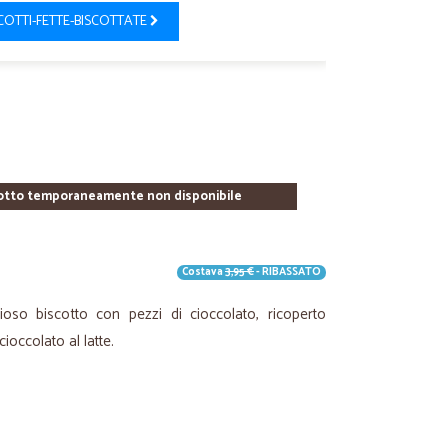
COTTI-FETTE-BISCOTTATE
otto temporaneamente non disponibile
Costava
3,95 €
- RIBASSATO
oso biscotto con pezzi di cioccolato, ricoperto
ioccolato al latte.