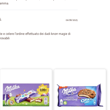
ramma.
S.
06/08/2025
te e celere l'ordine effettuato dei dadi knorr magie di
rovabili
14/12/2024
23/10/2022