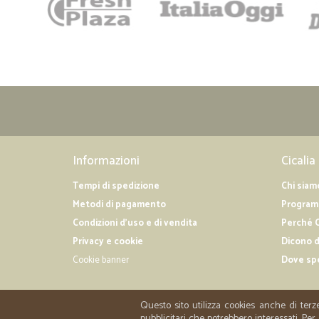
Informazioni
Cicalia
Tempi di spedizione
Chi siam
Metodi di pagamento
Programm
Condizioni d'uso e di vendita
Perché C
Privacy e cookie
Dicono d
Cookie banner
Dove sp
Questo sito utilizza cookies anche di terz
pubblicitari che potrebbero interessati. P