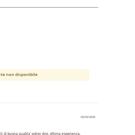
e non disponibile
05/02/2026
tti di buona qualita' potrei dire, ottima esperienza,