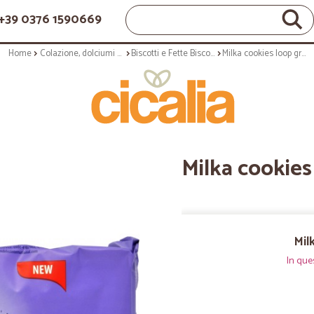
+39 0376 1590669
Home
Colazione, dolciumi e snack
Biscotti e Fette Biscottate
Milka cookies loop gr.176
Milka cookies
Mil
In que