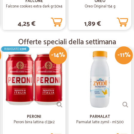
FALCONE
OREO
Falcone cookies extra dark gr.50x4
Oreo Original 154 g
Grande vatità di scelta , prezzi un 
4,25 €
1,89 €
—
Enrico M.
Tutto ok
Offerte speciali della settimana
Tutto ok a parte la spedizione
RIBASSATO
2,39€
-14%
-11%
—
Donatella T
Tutto perfetto!!!
Tutto perfetto!!!
PERONI
PARMALAT
Peroni birra lattina cl.33x2
Parmalat latte zymil - ml.500