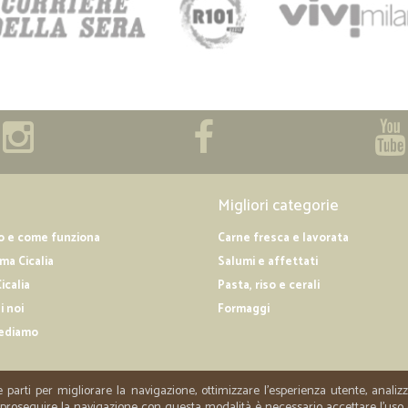
Migliori categorie
o e come funziona
Carne fresca e lavorata
a Cicalia
Salumi e affettati
icalia
Pasta, riso e cerali
i noi
Formaggi
ediamo
e parti per migliorare la navigazione, ottimizzare l'esperienza utente, anali
er proseguire la navigazione con questa modalità è necessario accettare l'uso