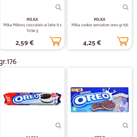
09/07/2022
MILKA
MILKA
 consegna veloce.,, sito consigliato
Milka Milkinis cioccolato al latte 8 x
Milka cookie sensation oreo gr.156
10,94 g
2,59 €
4,25 €
01/08/2020
o ordinato…
gr.176
to prodotti deperibili quindi non posso dare un giudizio
 veloce
16/06/2020
11/06/2020