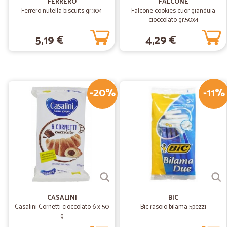
FERRERO
FALCONE
Ferrero nutella biscuits gr.304
Falcone cookies cuor gianduia
cioccolato gr.50x4
5,19 €
4,29 €
-20%
-11%
CASALINI
BIC
Casalini Cornetti cioccolato 6 x 50
Bic rasoio bilama 5pezzi
g