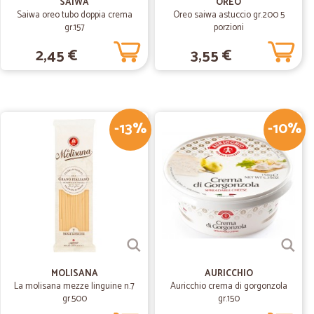
SAIWA
OREO
Saiwa oreo tubo doppia crema
Oreo saiwa astuccio gr.200 5
po' elevati , consegna rapida . Ripeterò l'acquisto
gr.157
porzioni
2,45 €
3,55 €
07/03/2020
-13%
-10%
.
09/01/2020
MOLISANA
AURICCHIO
La molisana mezze linguine n.7
Auricchio crema di gorgonzola
gr.500
gr.150