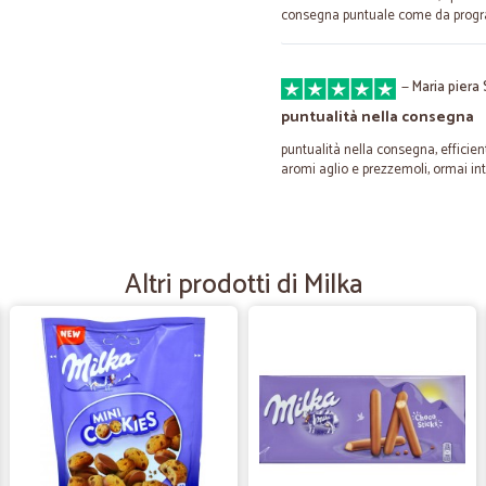
consegna puntuale come da prog
—
Maria piera 
puntualità nella consegna
puntualità nella consegna, efficien
aromi aglio e prezzemoli, ormai int
—
Elsa D.
bene tutto quanto
Altri prodotti di Milka
bene tutto quanto
—
Franco C.
Spedizione veloce
Spedizione veloce