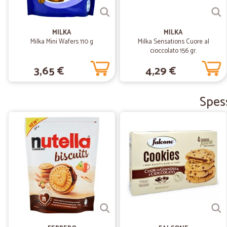
MILKA
MILKA
Milka Mini Wafers 110 g
Milka Sensations Cuore al
cioccolato 156 gr.
3,65 €
4,29 €
Spess