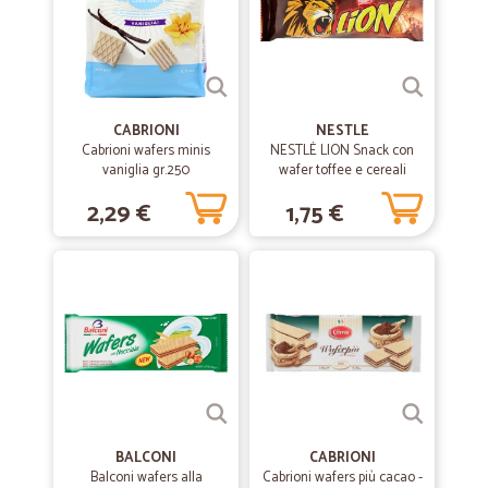
CABRIONI
NESTLE
Cabrioni wafers minis
NESTLÉ LION Snack con
vaniglia gr.250
wafer toffee e cereali
ricoperti di cioccolato al
2,29 €
1,75 €
latte snack da 42 gr.
BALCONI
CABRIONI
Balconi wafers alla
Cabrioni wafers più cacao -