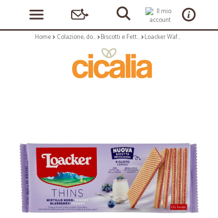
Home
Colazione, dolciumi e snack
Biscotti e Fette Biscottate
Loacker Wafer Thins Mirtillo Nero Yogurt con crema ai mirtilli neri e al gusto di yogurt wafers 150g