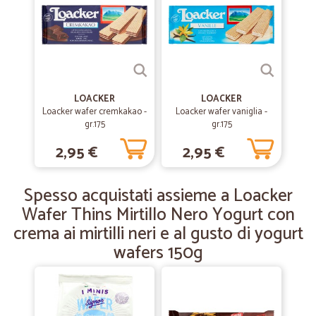
—
Marenghi I.
02/03/2020
Grazie mille di tutto❤
Grazie mille di tutto❤
LOACKER
LOACKER
Loacker wafer cremkakao -
Loacker wafer vaniglia -
gr.175
gr.175
—
Laura P.
27/12/2019
Affidabile
2,95 €
2,95 €
I prodotti richiestiwsono stati consegnati nei tempi previsti. Tutto ok
Spesso acquistati assieme a Loacker
Wafer Thins Mirtillo Nero Yogurt con
—
Valter P.
08/06/2019
crema ai mirtilli neri e al gusto di yogurt
Ottimo Supermercato
wafers 150g
Ottimo Supermercato