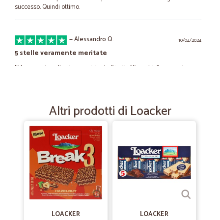
successo. Quindi ottimo.
—
Alessandro Q.
10/04/2024
5 stelle veramente meritate
E' la seconda volta che acquisto da Cicalia "Specchio" spumante
extradry della Val d'oca, che trovo eccellente (la prima volta avevo un
altro account dove ho smarrito la password). Lo spumante arriva
sempre fresco, ottimo il prezzo e la spedizione è velocissima.
Altri prodotti di Loacker
—
Sergio B.
05/11/2023
• Sono soddisfatto dell'esperienza.
• Sono soddisfatto dell'esperienza di acquisto avuta con Cicalia. La
merce è arrivata rapidamente, ben imballata e corrispondente a
quanto ordinato. Ho potuto monitorare la spedizione con il traking
online. Ho trovato prodotti difficilmente reperibili nei negozi a un
ottimo prezzo. La consiglio.
LOACKER
LOACKER