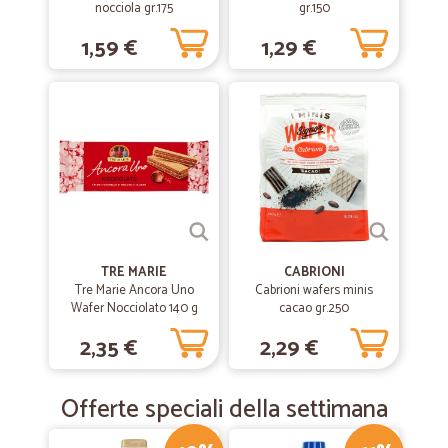
nocciola gr.175
gr.150
1,59 €
1,29 €
TRE MARIE
CABRIONI
Tre Marie Ancora Uno
Cabrioni wafers minis
Wafer Nocciolato 140 g
cacao gr.250
2,35 €
2,29 €
Offerte speciali della settimana