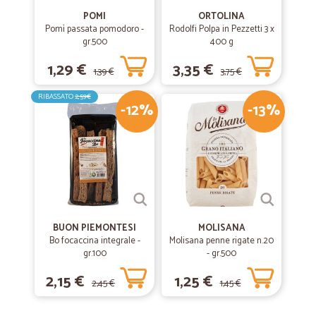
POMI
ORTOLINA
Pomì passata pomodoro -
Rodolfi Polpa in Pezzetti 3 x
gr.500
400 g
1,29 €
3,35 €
1,39 €
3,75 €
RIBASSATO
2,59€
-12%
-13%
BUON PIEMONTESI
MOLISANA
Bo focaccina integrale -
Molisana penne rigate n.20
gr.100
- gr.500
2,15 €
1,25 €
2,45 €
1,45 €