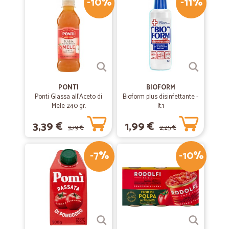
-10%
-11%
PONTI
BIOFORM
Ponti Glassa all'Aceto di
Bioform plus disinfettante -
Mele 240 gr.
lt.1
3,39 €
1,99 €
3,79 €
2,25 €
-7%
-10%