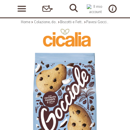
Home
Colazione, dolciumi e snack
Biscotti e Fette Biscottate
Pavesi Gocciole Coconut 320 gr.