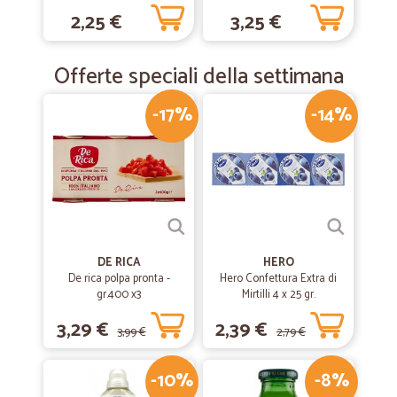
2,25 €
3,25 €
Offerte speciali della settimana
-17%
-14%
DE RICA
HERO
De rica polpa pronta -
Hero Confettura Extra di
gr.400 x3
Mirtilli 4 x 25 gr.
3,29 €
2,39 €
3,99 €
2,79 €
-10%
-8%