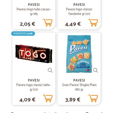
sicuramente
PAVESI
PAVESI
Pavesi ringo tubo cacao -
Pavesi togo classic
gr.165
fondente gr.120
—
Vincenzo R.
10/03/2020
2,05 €
4,49 €
Ottimo
Ottimo servizio
RIBASSATO
4,65€
—
Mariacristina S.
23/03/2019
Un' esperienza valida..prodotti…
Un' esperienza valida..prodotti buoni...conservati in maniera
corretta...Da ripetere
PAVESI
PAVESI
Pavesi togo classic latte -
—
Valeria G.
Gran Pavesi Sfoglie Plain
19/01/2019
gr.120
180 gr.
Veloci e ampia varietà di prodotti
4,09 €
3,89 €
Veloci e ampia varietà di prodotti particolari