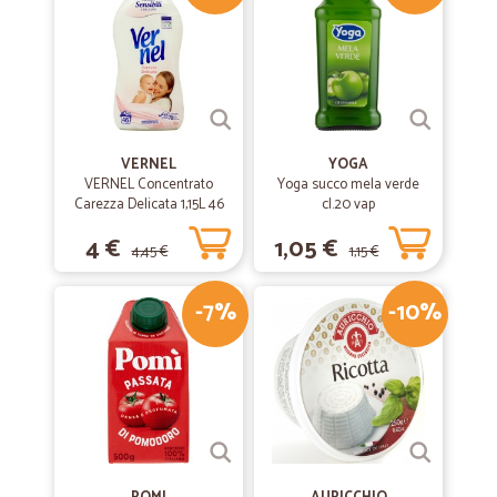
VERNEL
YOGA
VERNEL Concentrato
Yoga succo mela verde
Carezza Delicata 1,15L 46
cl.20 vap
lavaggi
4 €
1,05 €
4,45 €
1,15 €
-7%
-10%