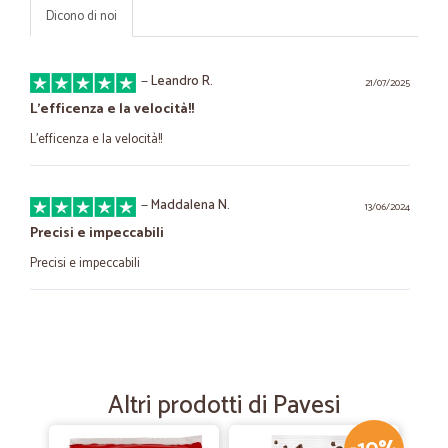
Dicono di noi
—
Leandro R.
21/07/2025
L’efficenza e la velocità!!
L’efficenza e la velocità!!
—
Maddalena N.
13/06/2024
Precisi e impeccabili
Precisi e impeccabili
—
Mauro alberto T.
29/12/2023
Complimenti
Prodotto top ! Consegna ???? velocissima !
Altri prodotti di Pavesi