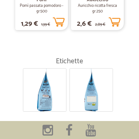
POMI
AURICCHIO
Pomì passata pomodoro -
Auricchio ricotta fresca
gr.500
gr.250
1,29 €
2,6 €
1,39 €
2,89 €
Etichette