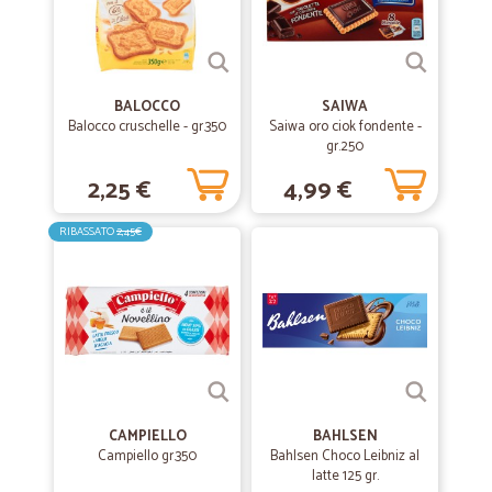
BALOCCO
SAIWA
Balocco cruschelle - gr.350
Saiwa oro ciok fondente -
gr.250
2,25 €
4,99 €
RIBASSATO
2,45€
CAMPIELLO
BAHLSEN
Campiello gr.350
Bahlsen Choco Leibniz al
latte 125 gr.