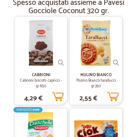
Spesso acquistati assieme a Pavesi
Gocciole Coconut 320 gr.
CABRIONI
MULINO BIANCO
Cabrioni biscotti capricci -
Mulino Bianco tarallucci
gr.650
gr.350
4,29 €
2,55 €
RIBASSATO
2,69€