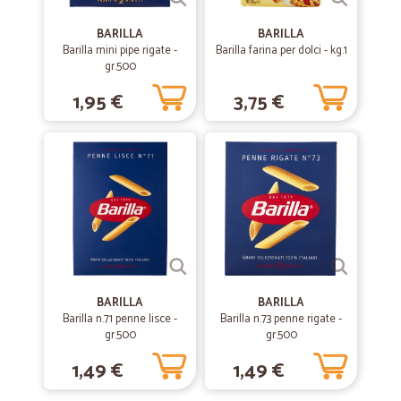
—
Carmela R.
24/02/2020
BARILLA
BARILLA
soddisfatta
Barilla mini pipe rigate -
Barilla farina per dolci - kg.1
gr.500
soddisfatta
1,95 €
3,75 €
—
Vittorio M.
17/02/2020
Ottimi prodotti
Ottimi prodotti. Servizio veloce con furgone refrigerato. Consigliato.
—
Ottavia S.
05/11/2019
Consigliatissimo
Consigliatissimo
BARILLA
BARILLA
Barilla n.71 penne lisce -
Barilla n.73 penne rigate -
gr.500
gr.500
—
Tiziano P.
14/01/2019
1,49 €
1,49 €
Negozio puntuale nella gestione