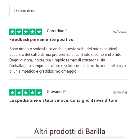
Dicono di noi
—
Corradino F.
09/10/2023
Feedback pienamente positivo.
Sono rimasto soddisfatto anche questa volta del mio (ripetitivo)
acquisto del caffè di mia preferenza di cui il sito è sempre rifornito.
Degni di nota, inoltre, sia il rapido tempo di consegna, sia
l'imballaggio sempre accurato e solido, nonché l'inclusione nel pacco
di un simpatico e graditissimo omaggio.
—
Giovanni P.
15/06/2023
La spedizione è stata veloce. Consiglio il rivenditore
Il venditore è assolutamente da consigliare
Altri prodotti di Barilla
—
Tulio A.
19/05/2022