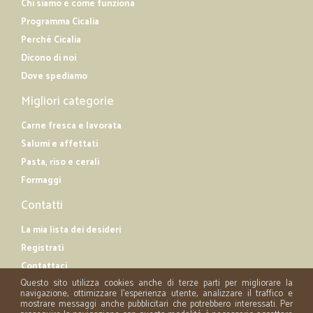
Chi siamo e come funziona
Programma Cicalia
Perché Cicalia
Dicono di noi
Dove spediamo
Migliori categorie
Carne fresca e lavorata
Salumi e affettati
Pasta, riso e cerali
Formaggi
Contatti
La mia lista dei desideri
Registrati
Contattaci
Questo sito utilizza cookies anche di terze parti per migliorare la
navigazione, ottimizzare l'esperienza utente, analizzare il traffico e
mostrare messaggi anche pubblicitari che potrebbero interessati. Per