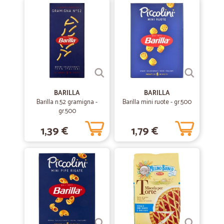
Servizio veloce e puntuale
Servizio veloce e puntuale
—
Luigi S.
28/10/2021
Tutto ok perfetto
Tutto ok perfetto
BARILLA
BARILLA
Barilla n.52 gramigna -
Barilla mini ruote - gr.500
—
Anna M.
gr.500
11/08/2021
tutto ok
1,39 €
1,79 €
tutto ok. grazie
—
Michele L.
25/04/2020
Puntuali e organizzati
Puntuali e organizzati. Molto soddisfatto.