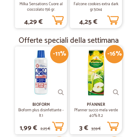
Milka Sensations Cuore al
Falcone cookies extra dark
cioccolato 156 gr.
gr.50x4
4,29 €
4,25 €
Offerte speciali della settimana
-11%
-16%
BIOFORM
PFANNER
Bioform plus disinfettante -
Pfanner succo mela verde
lt.1
40% lt.2
1,99 €
3 €
2,25 €
3,59 €