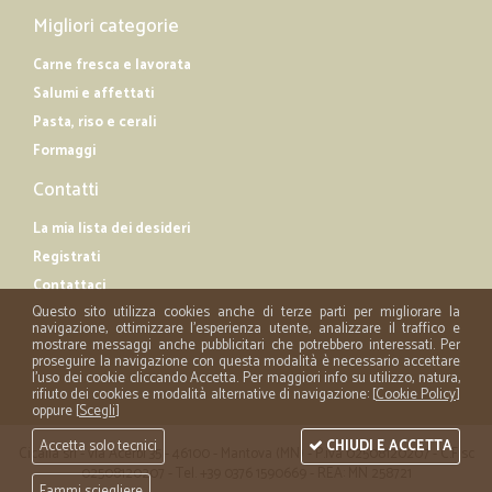
Migliori categorie
Carne fresca e lavorata
Salumi e affettati
Pasta, riso e cerali
Formaggi
Contatti
La mia lista dei desideri
Registrati
Contattaci
Questo sito utilizza cookies anche di terze parti per migliorare la
navigazione, ottimizzare l'esperienza utente, analizzare il traffico e
mostrare messaggi anche pubblicitari che potrebbero interessati. Per
proseguire la navigazione con questa modalità è necessario accettare
l'uso dei cookie cliccando Accetta. Per maggiori info su utilizzo, natura,
rifiuto dei cookies e modalità alternative di navigazione: [
Cookie Policy
]
oppure [
Scegli
]
Accetta solo tecnici
CHIUDI E ACCETTA
Cicalia srl - via Acerbi 35 - 46100 - Mantova (MN) - P.iva 02508120207 - C.Fisc
02508120207 - Tel. +39 0376 1590669 - REA: MN 258721
Fammi sciegliere