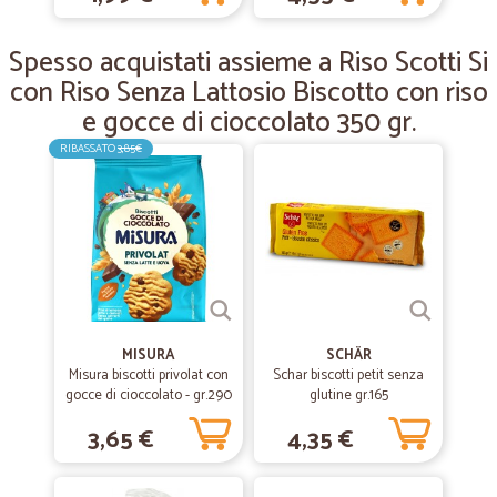
5 stelle meritate per 200 euro di spesa…
5 stelle meritate per 200 euro di spesa = 205 stelle.
Spesso acquistati assieme a Riso Scotti Si
con Riso Senza Lattosio Biscotto con riso
—
Magda L.
e gocce di cioccolato 350 gr.
01/04/2019
è la prima volta che facio un ordine…
RIBASSATO
3,85€
è la prima volta che facio un ordine con Cicalia ma da questa piccola
esperienza penso che sono proprio affidabili.
MISURA
SCHÄR
Misura biscotti privolat con
Schar biscotti petit senza
gocce di cioccolato - gr.290
glutine gr.165
3,65 €
4,35 €