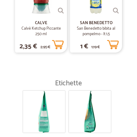
CALVE
SAN BENEDETTO
Calvè Ketchup Piccante
San Benedetto bibita al
250 ml
pompelmo - lt.1,5
2,35 €
1 €
2,95 €
1,19 €
Etichette