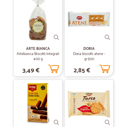
ARTE BIANCA
DORIA
Artebianca Biscotti Integrali
Doria biscotti atene -
400 g
gr.500
3,49 €
2,85 €