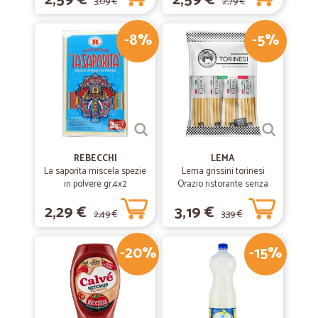
2,59 €
2,59 €
3,09 €
2,79 €
-8%
-5%
REBECCHI
LEMA
La saporita miscela spezie
Lema grissini torinesi
in polvere gr.4x2
Orazio ristorante senza
olio di palma x30 gr.450
2,29 €
3,19 €
2,49 €
3,39 €
-20%
-15%