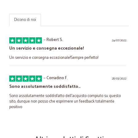
Dicono di noi
—
Robert S.
24/07/2022
Un servizio e consegna eccezionale!
Un servizio e consegna eccezionale!Sempre perfetto!
—
Corradino F.
28/03/2022
Sono assolutamente soddisfatto…
Sono assolutamente soddisfatto dell'acquisto compiuto su questo
sito, dunque non posso che esprimere un feedback totalmente
positivo
—
Mariasole F.
23/08/2021
Prezzi onesti e rapidità di consegna