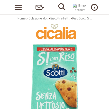
Home
Colazione, dolciumi e snack
Biscotti e Fette Biscottate
Riso Scotti Si con Riso Senza Lattosio Biscotto con riso e gocce di cioccolato 350 gr.