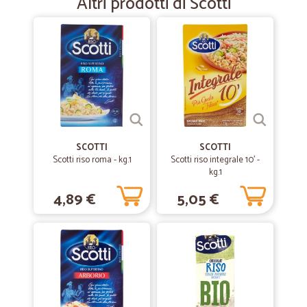
Altri prodotti di Scotti
Finalmente ho ritrovato i miei biscotti preferiti a prezzo di
supermercato!!! Consegna velocissima e merce in ottimo stato.
—
Tiziano C.
04/08/2020
Ottimi prodotti
Ottimi prodotti, arrivati in modo rapido, assistenza totale per qualsiasi
tipo di problema. Tutto perfetto.
SCOTTI
SCOTTI
Scotti riso roma - kg.1
Scotti riso integrale 10' -
—
Daniela M.
kg.1
03/04/2020
Tenuto conto della situazione attuale…
4,89 €
5,05 €
Tenuto conto della situazione attuale per coronavirus, che rende
come in qualsiasi sito difficoltoso concludere l'ordine,, una volta
concluso la rapidità della consegna è efficientissimo, entro
veramente 24 ore. Prezzi nella media
—
Fulvia G.
18/02/2020