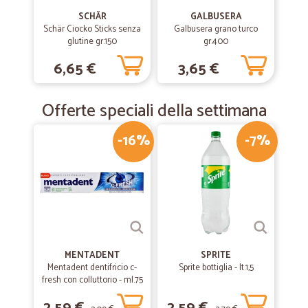
SCHÄR
GALBUSERA
Schär Ciocko Sticks senza
Galbusera grano turco
glutine gr.150
gr.400
6,65 €
3,65 €
Offerte speciali della settimana
-16%
-7%
MENTADENT
SPRITE
Mentadent dentifricio c-
Sprite bottiglia - lt.1,5
fresh con colluttorio - ml.75