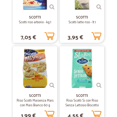
Veloci e gentilissimi alla consegna
Veloci e gentilissimi alla consegna
SCOTTI
SCOTTI
Scotti riso arborio - kg.1
Scotti latte riso - lt.1
—
Concetta A.
22/01/2020
AFFIDABILI
7,05 €
3,95 €
ECCELLENTE IL SERVIZIO CLIENTI MI HANNO ADDIRITTURA
RICHIAMATA PER ASSICURASI CHE AVEVO RISOLTO UNA MIA
DIMENTICANZA NELL'ORDINE - PERFETTA LA SPEDIZIONE - OTTIMI I
PRODOTTI FRESCHI CHE HO ACQUISTATO - LA CARNE BUONISSIMA!
CHE DIRE... SONO AFFIDABILI!
—
Dorligo M.
09/01/2020
Servizio perfetto accurato e veloce
Servizio perfetto accurato e veloce. Grazie mille
SCOTTI
SCOTTI
Riso Scotti Maisenza Mais
Riso Scotti Si con Riso
con Mais Bianco 60 g
Senza Lattosio Biscotto
con riso e gocce di
—
Trustpilot
12/06/2019
1,99 €
4,55 €
cioccolato 350 gr.