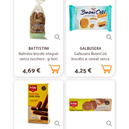
BATTISTINI
GALBUSERA
Battistini biscotti integrali
Galbusera BuoniCosì
senza zucchero - gr.600
biscotto ai cereali senza
zuccheri 300 g
4,69 €
4,25 €