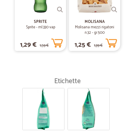
SPRITE
MOLISANA
Sprite - ml.330 vap
Molisana mezzi rigatoni
n.32 - gr.500
1,29 €
1,25 €
1,59 €
1,39 €
Etichette