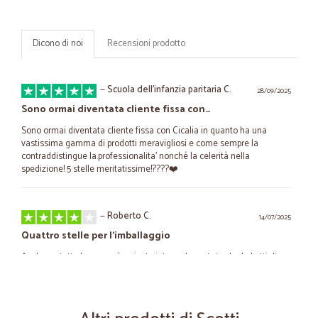
Dicono di noi
Recensioni prodotto
—
Scuola dell'infanzia paritaria C.
28/09/2025
Sono ormai diventata cliente fissa con…
Sono ormai diventata cliente fissa con Cicalia in quanto ha una
vastissima gamma di prodotti meravigliosi e come sempre la
contraddistingue la.professionalita' nonché la celerità nella
spedizione! 5 stelle meritatissime!????❤️
—
Roberto C.
14/07/2025
Quattro stelle per l'imballaggio
Anche se tutta la merce è arrivata integra ho notato che le bottiglie
tintinnavano in modo preoccupante e troppo per un trasporto con
corriere. Peccato per questo piccolo disguido altrimenti sarebbero
state 5 stelle e un tutto a posto al 100%. Comprerò sicuramente di
nuovo da voi. Alla prossima. Grazie.