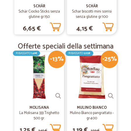
SCHÄR
SCHÄR
Schär Ciocko Sticks senza
Schar biscotti mini sorrisi
glutine gr.150
senza glutine gr.100
6,65 €
4,15 €
Offerte speciali della settimana
RIBASSATO
1,49€
RIBASSATO
2,05€
-13%
-25%
MOLISANA
MULINO BIANCO
La Molisana 333 Trighetto
Mulino Bianco pangrattato -
500 gr.
gr.400
1,25 €
1,19 €
1,45 €
1,59 €