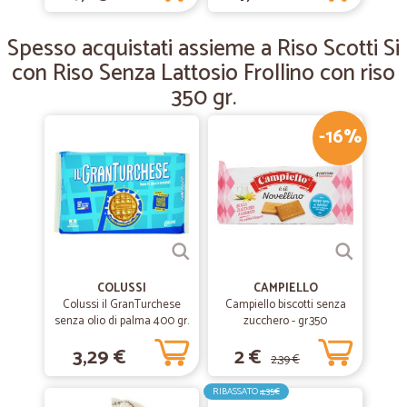
Ok prodotti arrivati in tempo utile
Ok prodotti arrivati in tempo utile
Spesso acquistati assieme a Riso Scotti Si
con Riso Senza Lattosio Frollino con riso
—
Carlo C.
350 gr.
06/12/2018
Secondo acquisto da Cicalia trovato molto bene
-16%
Secondo acquisto da Cicalia trovato veramente molto bene conto di
rimanere loro cliente fisso nel tempo
COLUSSI
CAMPIELLO
Colussi il GranTurchese
Campiello biscotti senza
senza olio di palma 400 gr.
zucchero - gr.350
3,29 €
2 €
2,39 €
RIBASSATO
4,35€