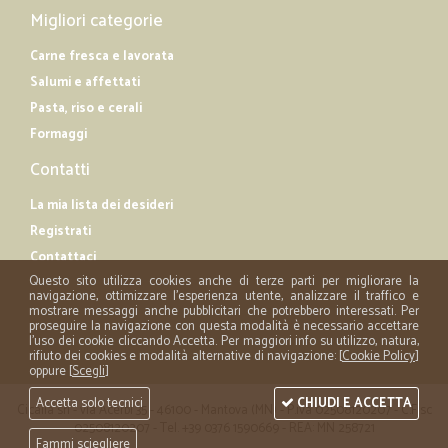
Migliori categorie
Carne fresca e lavorata
Salumi e affettati
Pasta, riso e cerali
Formaggi
Contatti
La mia lista dei desideri
Registrati
Contattaci
Questo sito utilizza cookies anche di terze parti per migliorare la
navigazione, ottimizzare l'esperienza utente, analizzare il traffico e
mostrare messaggi anche pubblicitari che potrebbero interessati. Per
proseguire la navigazione con questa modalità è necessario accettare
l'uso dei cookie cliccando Accetta. Per maggiori info su utilizzo, natura,
rifiuto dei cookies e modalità alternative di navigazione: [
Cookie Policy
]
oppure [
Scegli
]
Accetta solo tecnici
CHIUDI E ACCETTA
Cicalia srl - via Acerbi 35 - 46100 - Mantova (MN) - P.iva 02508120207 - C.Fisc
02508120207 - Tel. +39 0376 1590669 - REA: MN 258721
Fammi sciegliere