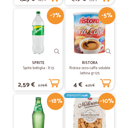
-7%
-5%
SPRITE
RISTORA
Sprite bottiglia - lt.1,5
Ristora orzo-caffe solubile
lattina gr.125
2,59 €
4 €
2,79 €
4,25 €
RIBASSATO
1,45€
-18%
-10%