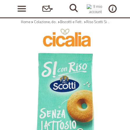
Home
Colazione, dolciumi e snack
Biscotti e Fette Biscottate
Riso Scotti Si con Riso Senza Lattosio Frollino con riso 350 gr.