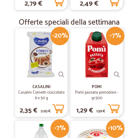
2,79 €
2,49 €
Offerte speciali della settimana
-20%
-7%
CASALINI
POMI
Casalini Cornetti cioccolato
Pomì passata pomodoro -
6 x 50 g
gr.500
2,35 €
1,29 €
2,95 €
1,39 €
-7%
-10%