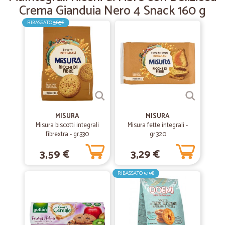
Crema Gianduia Nero 4 Snack 160 g
RIBASSATO
3,85€
MISURA
MISURA
Misura biscotti integrali
Misura fette integrali -
fibrextra - gr.330
gr.320
3,59 €
3,29 €
RIBASSATO
5,15€