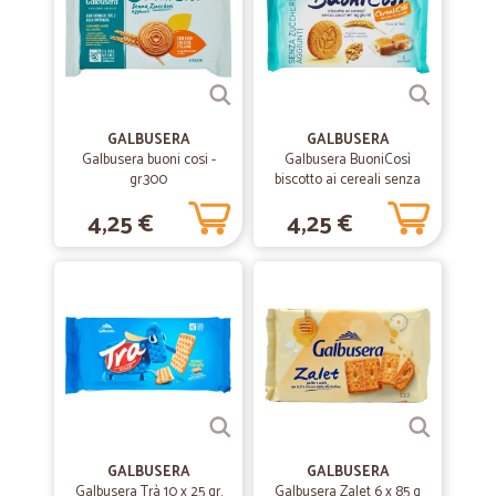
Tutto perfetto,puntuale,che dire di…
Tutto perfetto,puntuale,che dire di piu' Bravi!!!!!
—
Alessandro A.
06/06/2020
GALBUSERA
GALBUSERA
Ottima azienda.
Galbusera buoni cosi -
Galbusera BuoniCosì
gr.300
biscotto ai cereali senza
Ottima azienda.. Il pacco è arrivato nel tempo stabilito... Complimenti!
zuccheri 300 g
Invito a comprare su cicala... Molto seria come azienda!!
4,25 €
4,25 €
—
Martina P.
15/02/2020
Ottimo servizio!
Ottimo servizio!
—
Teresa G.
29/12/2019
...veloci,precisi e…
GALBUSERA
GALBUSERA
...veloci,precisi e cortesi...imballaggio molto accurato e
Galbusera Trà 10 x 25 gr.
Galbusera Zalet 6 x 85 g