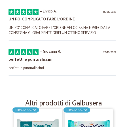
—
Enrico A.
16/06/2024
UN PO' COMPLICATO FARE L'ORDINE
UN PO' COMPLICATO FARE L'ORDINE VELOCISSIMA E PRECISA LA
CONSEGNA GLOBALMENTE DIREI UN OTTIMO SERVIZIO
—
Giovanni R.
25/10/2022
perfetti e puntualissimi
perfetti e puntualissimi
—
Barbara N.
17/07/2021
Molto consigliati.
Altri prodotti di Galbusera
Rapidi, precisi e imballati alla perfezione. Consigliatissimi.
RIBASSATO
4,35€
RIBASSATO
4,35€
—
Rossella G.
25/06/2021