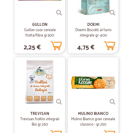
GULLON
DOEMI
Gullon cuor cereale
Doemi Biscotti al farro
frutta/fibra gr.300
integrale gr. 400
2,25 €
4,75 €
TREVISAN
MULINO BIANCO
Trevisan frollini integrali
Mulino Bianco gran cereale
Bio gr.250
classico - gr.250