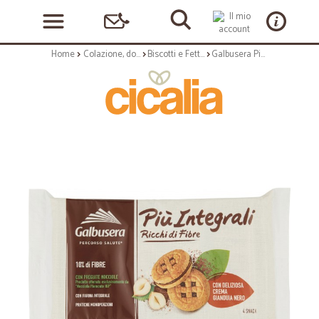
Home
Colazione, dolciumi e snack
Biscotti e Fette Biscottate
Galbusera PiùIntegrali Ricchi di Fibre con Deliziosa Crema Gianduia Nero 4 Snack 160 g