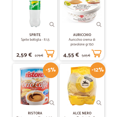
SPRITE
AURICCHIO
Sprite bottiglia - lt.1,5
Auricchio crema di
provolone gr.150
2,59 €
4,55 €
2,79 €
5,05 €
-5%
-12%
RISTORA
ALCE NERO