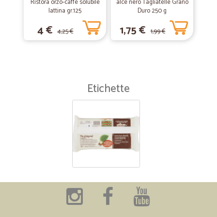
Ristora orzo-caffe solubile
alce nero Tagliatelle Grano
lattina gr.125
Duro 250 g
4 €
1,75 €
4,25 €
1,99 €
Etichette