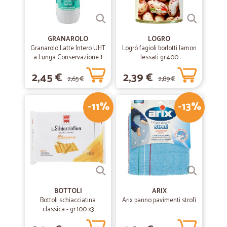
GRANAROLO
LOGRO
Granarolo Latte Intero UHT
Logrò fagioli borlotti lamon
a Lunga Conservazione 1
lessati gr.400
Lt.
2,45 €
2,39 €
2,65 €
2,89 €
-11%
-13%
BOTTOLI
ARIX
Bottoli schiacciatina
Arix panno pavimenti strofi
classica - gr.100 x3