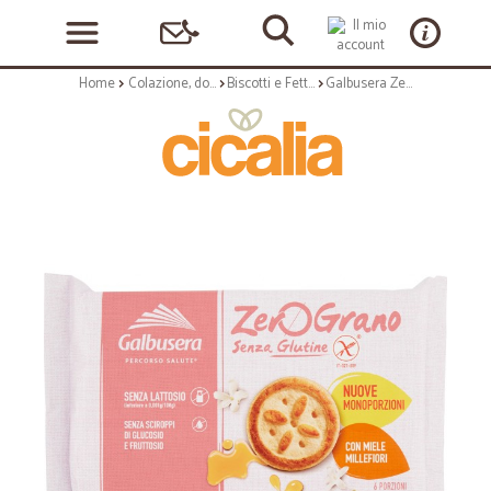
Home
Colazione, dolciumi e snack
Biscotti e Fette Biscottate
Galbusera ZeroGrano Frollini Senza Glutine con Miele Millefiori 220 gr