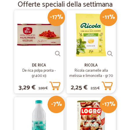
Offerte speciali della settimana
-17%
-11%
DE RICA
RICOLA
De rica polpa pronta -
Ricola caramelle alla
gr.400 x3
melissa e limoncella - gr.70
3,29 €
2,25 €
3,99 €
2,55 €
-7%
-17%