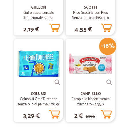
GULLON
SCOTTI
Gullon cuor cereale
Riso Scotti Si con Riso
tradizionale senza
Senza Lattosio Biscotto
zucchero gr.280
con riso e gocce di
2,19 €
4,55 €
cioccolato 350 gr.
-16%
COLUSSI
CAMPIELLO
Colussi il GranTurchese
Campiello biscotti senza
senza olio di palma 400 gr.
zucchero - gr.350
3,29 €
2 €
2,39 €