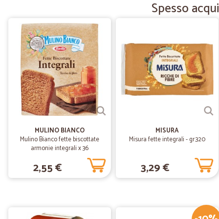
Spesso acqui
MULINO BIANCO
MISURA
Mulino Bianco fette biscottate
Misura fette integrali - gr.320
armonie integrali x 36
2,55 €
3,29 €