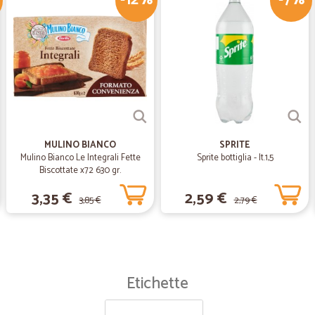
-12%
-7%
—
Raffaella C.
Precione e puntualità nella
Precione e puntualità nella conse
MULINO BIANCO
SPRITE
Mulino Bianco Le Integrali Fette
Sprite bottiglia - lt.1,5
Biscottate x72 630 gr.
3,35 €
2,59 €
3,85 €
2,79 €
Etichette