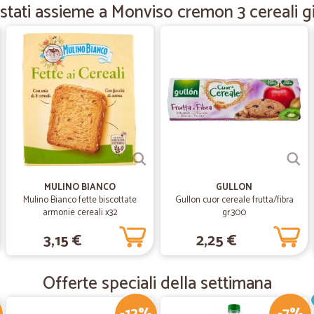
Ho avuto un problema con il second
stati assieme a Monviso cremon 3 cereali gi
molto gentili e disponibili,indican
tempo a reinviarmi la merce. Davv
—
Maurizio P.
Servizio e puntualità eccell
Servizio e puntualità eccellenti. 
—
Persefoni A
Servizio rapido
MULINO BIANCO
GULLON
Mulino Bianco fette biscottate
Gullon cuor cereale frutta/fibra
Servizio rapido, confezionamento d
armonie cereali x32
gr.300
mediocre,personale call center gen
considerare in caso di necessità pe
3,15 €
2,25 €
—
Rosalba M.
Offerte speciali della settimana
Prodotti eccezionali
Prodotti eccezionali, ottima qualità