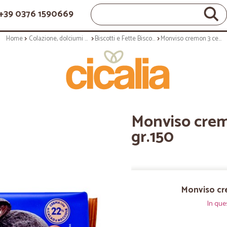
+39 0376 1590669
Home
Colazione, dolciumi e snack
Biscotti e Fette Biscottate
Monviso cremon 3 cereali gianduia gr.150
Monviso crem
gr.150
Monviso cre
In que