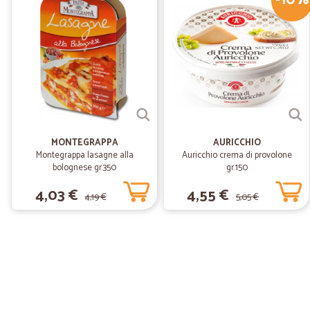
-10%
MONTEGRAPPA
AURICCHIO
Montegrappa lasagne alla
Auricchio crema di provolone
bolognese gr.350
gr.150
4,03 €
4,55 €
4,19 €
5,05 €