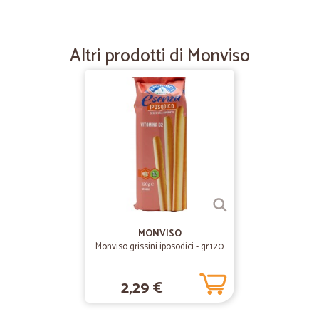
—
Andrea P.
Ottima esperienza
Ottima esperienza, precisi veloci p
Altri prodotti di Monviso
—
Angelo P.
Prodotti ottimi, imballaggi p
consigliatissimo
Ottimo sito, prodotti ottimi
—
Anna S.
Servizio impeccabile!
Servizio impeccabile!
MONVISO
Monviso grissini iposodici - gr.120
—
Trustpilot
2,29 €
molto soddisfatta