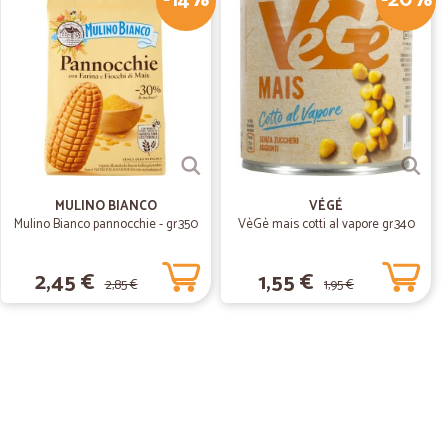
-14%
-20%
05/04/2019
 consegns
gns
MULINO BIANCO
VÉGÉ
Mulino Bianco pannocchie - gr.350
VèGè mais cotti al vapore gr.340
2,45 €
1,55 €
2,85 €
1,95 €