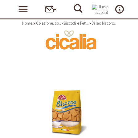
Home
Colazione, dolciumi e snack
Biscotti e Fette Biscottate
Di leo biscoro varieta' - kg.1