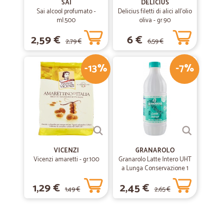
SAI
DELICIUS
Sai alcool profumato -
Delicius filetti di alici all'olio
ml.500
oliva - gr.90
2,59 €
6 €
2,79 €
6,59 €
-13%
-7%
VICENZI
GRANAROLO
Vicenzi amaretti - gr.100
Granarolo Latte Intero UHT
a Lunga Conservazione 1
Lt.
1,29 €
2,45 €
1,49 €
2,65 €