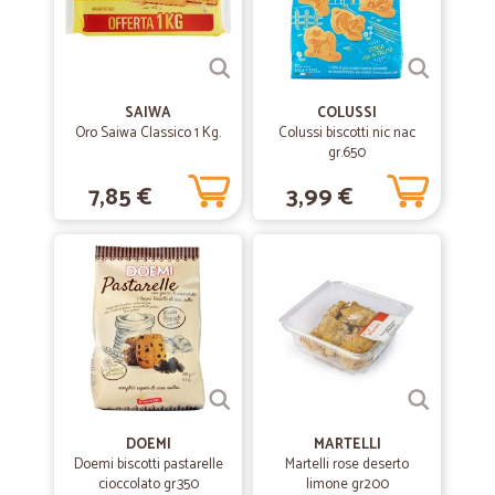
—
Alba V.
12/10/2021
Prodotti di qualità
SAIWA
COLUSSI
Prodotti di qualità e consegna puntuale. Non ho dato 5 stelle solo
Oro Saiwa Classico 1 Kg.
Colussi biscotti nic nac
perché un sapone liquido si è “ammaccato” probabilmente durante il
gr.650
trasporto e ha perso un po’ di liquido.
7,85 €
3,99 €
—
Fabrizio R.
15/10/2020
Ottimi prezzi e servizio preciso
Ottimi prezzi e servizio preciso, ottima comunicazione
—
Egle B.
25/12/2019
Tutto ok!
Consegna puntuale, confezione ottima, prodotti arrivati in perfetto
DOEMI
MARTELLI
stato. Tutto ok.
Doemi biscotti pastarelle
Martelli rose deserto
cioccolato gr.350
limone gr200