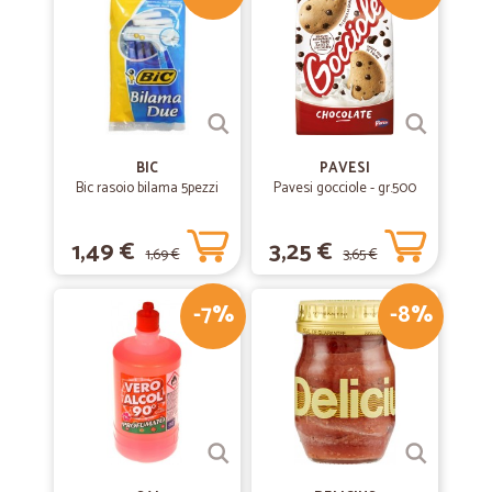
Ho ordinato de I prodotti a dire la…
Ho ordinato de I prodotti a dire la verità la merce è arrivata il giorno
dopo intatta. Ottimo servizio. Saluti
BIC
PAVESI
Bic rasoio bilama 5pezzi
Pavesi gocciole - gr.500
1,49 €
3,25 €
1,69 €
3,65 €
-7%
-8%