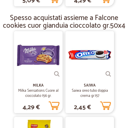
5,09 €
4,29 €
—
Fabio D.
04/03/2019
Spesso acquistati assieme a Falcone
Tutto perfetto
cookies cuor gianduia cioccolato gr.50x4
Ottimo servizio
MILKA
SAIWA
Milka Sensations Cuore al
Saiwa oreo tubo doppia
cioccolato 156 gr.
crema gr.157
4,29 €
2,45 €