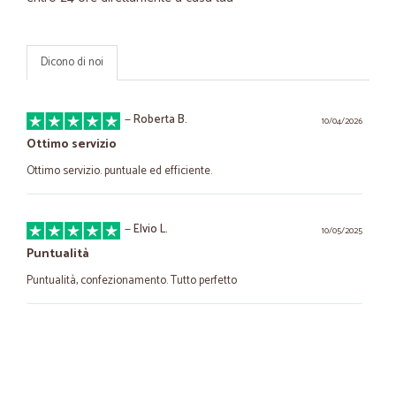
Dicono di noi
—
Roberta B.
10/04/2026
Ottimo servizio
Ottimo servizio. puntuale ed efficiente.
—
Elvio L.
10/05/2025
Puntualità
Puntualità, confezionamento. Tutto perfetto
—
Fabrizio F.
31/05/2022
Sono sempre scettico con le piattaforme…veloci e
precisi