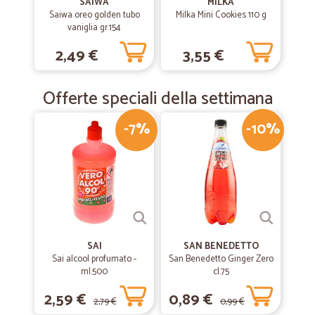
SAIWA
MILKA
Saiwa oreo golden tubo
Milka Mini Cookies 110 g
vaniglia gr.154
2,49 €
3,55 €
Offerte speciali della settimana
-7%
-10%
SAI
SAN BENEDETTO
Sai alcool profumato -
San Benedetto Ginger Zero
ml.500
cl.75
2,59 €
0,89 €
2,79 €
0,99 €