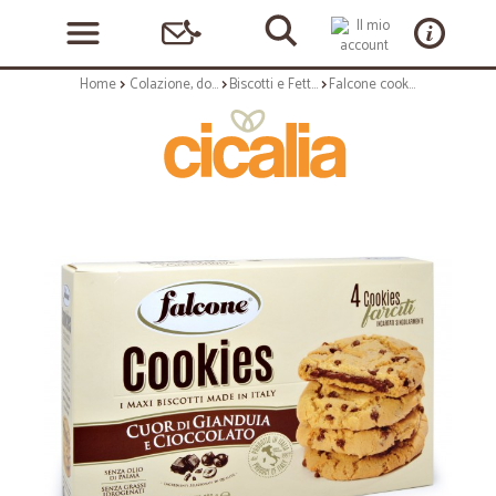
Home
Colazione, dolciumi e snack
Biscotti e Fette Biscottate
Falcone cookies cuor gianduia cioccolato gr.50x4