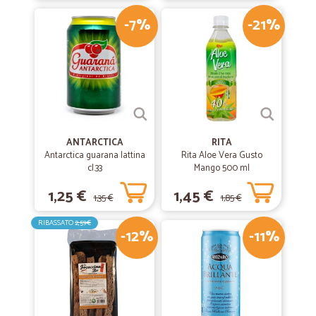
-7%
-21%
ANTARCTICA
RITA
Antarctica guarana lattina
Rita Aloe Vera Gusto
cl.33
Mango 500 ml
1,25 €
1,45 €
1,35 €
1,85 €
RIBASSATO
2,59€
-12%
-11%