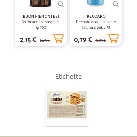
BUON PIEMONTESI
RECOARO
Bo focaccina integrale -
Recoaro acqua brillante
gr.100
lattina sleek cl.33
2,15 €
0,79 €
2,45 €
0,89 €
Etichette