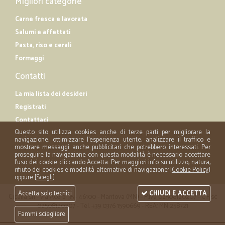
Migliori categorie
Carne fresca e lavorata
Salumi e affettati
Pasta, riso e cerali
Formaggi
Contatti
La mia lista dei desideri
Registrati
Contattaci
Questo sito utilizza cookies anche di terze parti per migliorare la
navigazione, ottimizzare l'esperienza utente, analizzare il traffico e
mostrare messaggi anche pubblicitari che potrebbero interessati. Per
proseguire la navigazione con questa modalità è necessario accettare
l'uso dei cookie cliccando Accetta. Per maggiori info su utilizzo, natura,
rifiuto dei cookies e modalità alternative di navigazione: [
Cookie Policy
]
oppure [
Scegli
]
Accetta solo tecnici
CHIUDI E ACCETTA
Cicalia srl - via Acerbi 35 - 46100 - Mantova (MN) - P.iva 02508120207 - C.Fisc
02508120207 - Tel. +39 0376 1590669 - REA: MN 258721
Fammi sciegliere