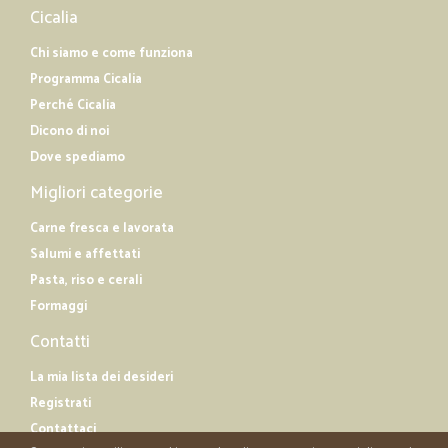
Cicalia
Chi siamo e come funziona
Programma Cicalia
Perché Cicalia
Dicono di noi
Dove spediamo
Migliori categorie
Carne fresca e lavorata
Salumi e affettati
Pasta, riso e cerali
Formaggi
Contatti
La mia lista dei desideri
Registrati
Contattaci