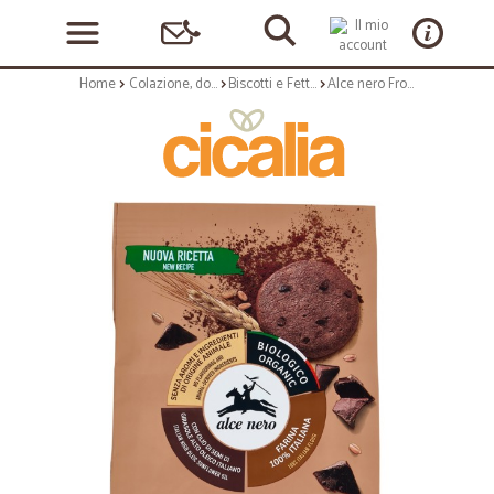
Home
Colazione, dolciumi e snack
Biscotti e Fette Biscottate
Alce nero Frollini al Cacao con Gocce di Cioccolato Bio gr.300