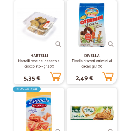
MARTELLI
DIVELLA
Martelli rose del deserto al
Divella biscotti ottimini al
cioccolato - gr.200
cacao gr.400
5,35 €
2,49 €
RIBASSATO
2,69€