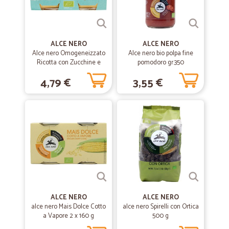
—
Alfredo G.
05/07/2020
Ottimo!!
ALCE NERO
ALCE NERO
Ottimo in ogni aspetto!!!
Alce nero Omogeneizzato
Alce nero bio polpa fine
Ricotta con Zucchine e
pomodoro gr.350
Carote 2 x 80 gr.
4,79 €
3,55 €
—
Simone P.
28/02/2020
TOP!!!!!!!!!
TOP!!!!!!!!!
—
.
24/04/2019
Ottimo servizio
Rapidi, veloci e attenti! Ho ordinato una spesa di articoli fragili, ma
tutto è arrivato completamente sigillato e protetto, con il fine di
ridurre al minimo i rischi di rotture:ci sono riusciti perfettamente!
ALCE NERO
ALCE NERO
alce nero Mais Dolce Cotto
alce nero Spirelli con Ortica
a Vapore 2 x 160 g
500 g
—
Erminia A.
25/12/2018