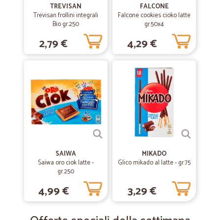
TREVISAN
FALCONE
Trevisan frollini integrali
Falcone cookies cioko latte
Bio gr.250
gr.50x4
2,79 €
4,29 €
SAIWA
MIKADO
Saiwa oro ciok latte -
Glico mikado al latte - gr.75
gr.250
4,99 €
3,29 €