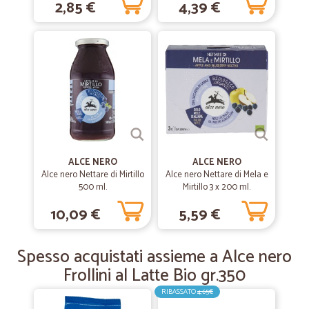
2,85 €
4,39 €
—
Angelo M.
03/03/2020
Tutto bene tranne le spese per il pagamento con paypal.
Tutto bene, non riesco a capire perchè vengono fatte pagare le spese
per il pagamento.
—
Ferruccio O.
26/02/2020
Consegna di parola
ALCE NERO
ALCE NERO
Consegna di parola, il prodotto buono
Alce nero Nettare di Mirtillo
Alce nero Nettare di Mela e
500 ml.
Mirtillo 3 x 200 ml.
10,09 €
5,59 €
—
Bruno B.
15/12/2018
Mostarda Mantovana
Spesso acquistati assieme a Alce nero
Ottimo nel prezzo e veloci nella consegna.
Frollini al Latte Bio gr.350
RIBASSATO
4,65€