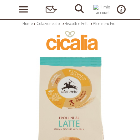
Home
Colazione, dolciumi e snack
Biscotti e Fette Biscottate
Alce nero Frollini al Latte Bio gr.350