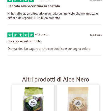
Baccalà alla vicentina in scatola
Mi ha fatto piacere trovarlo in vendita on line visto che nei negozi è
difficile da reperire. E' un buon prodotto.
—
Laura L.
14/02/2026
Ho apprezzato molto
Ottima idea far pagare anche con bonifico e consegna celere
—
Maria paola C.
27/06/2025
Acquisto prodotti vari
Altri prodotti di Alce Nero
Direi molto positiva Grazie
—
Elena B.
17/10/2023
Ottimi prodotti
Ottimi prodotti distribuiti da un'ottima azienda. La scelta è vasta e la