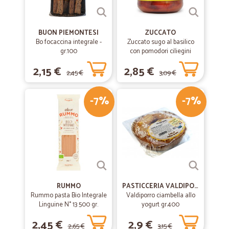
BUON PIEMONTESI
ZUCCATO
Bo focaccina integrale -
Zuccato sugo al basilico
gr.100
con pomodori ciliegini
interi freschi gr.370
2,15 €
2,85 €
2,45 €
3,09 €
-7%
-7%
RUMMO
PASTICCERIA VALDIPORRO
Rummo pasta Bio Integrale
Valdiporro ciambella allo
Linguine N° 13 500 gr.
yogurt gr.400
2,45 €
2,9 €
2,65 €
3,15 €