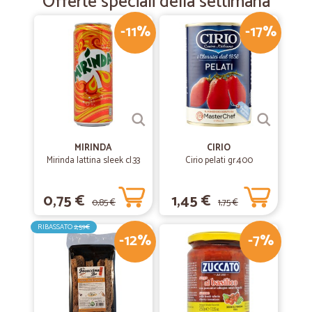
Offerte speciali della settimana
-11%
-17%
MIRINDA
CIRIO
Mirinda lattina sleek cl.33
Cirio pelati gr.400
0,75 €
1,45 €
0,85 €
1,75 €
RIBASSATO
2,59€
-12%
-7%