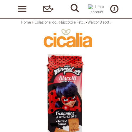
Home
Colazione, dolciumi e snack
Biscotti e Fette Biscottate
Walcor Biscotti Miraculous 200 gr.