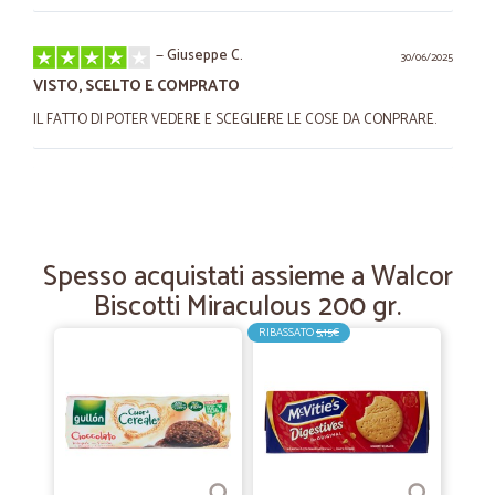
—
Giuseppe C.
30/06/2025
VISTO, SCELTO E COMPRATO
IL FATTO DI POTER VEDERE E SCEGLIERE LE COSE DA CONPRARE.
—
Ezio P.
22/10/2024
Ok grazie mille perfetto ok grazie
Ok grazie mille perfetto ok grazie
Spesso acquistati assieme a Walcor
Biscotti Miraculous 200 gr.
—
Domenica M.
24/04/2023
RIBASSATO
5,15€
il bello di cicalia
la varietà dei prodotti, i loro prezzi e la celerità nella consegna
—
Tiziana N.
17/03/2023