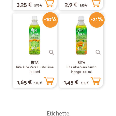
3,25 €
2,9 €
3,75 €
3,15 €
-10%
-21%
RITA
RITA
Rita Aloe Vera Gusto Lime
Rita Aloe Vera Gusto
500 ml
Mango 500 ml
1,65 €
1,45 €
1,85 €
1,85 €
Etichette