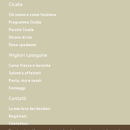
Cicalia
Chi siamo e come funziona
Programma Cicalia
Perché Cicalia
Dicono di noi
Dove spediamo
Migliori categorie
Carne fresca e lavorata
Salumi e affettati
Pasta, riso e cerali
Formaggi
Contatti
La mia lista dei desideri
Registrati
Contattaci