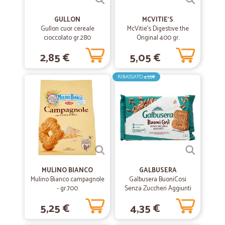
Tutto perfetto
Tutto perfetto
GULLON
MCVITIE'S
Gullon cuor cereale
McVitie's Digestive the
cioccolato gr.280
Original 400 gr.
—
.
28/05/2022
2,85 €
5,05 €
serietà
RIBASSATO
4,55€
mi trovo molto bene puntuali alimenti confezionati prefettamente
l'unicoappunto mancano i congelati
—
Giulia B.
04/01/2022
con cicalia non mi sono mai sentita sola
sono un assidua cliente di cicalia anche durante la passata
pandemia, spedizioni celeri, team bravissime ma ahimè i prezzi non
sono tutti competitivi come le spesa da aggiungere ad esempio a pay
MULINO BIANCO
GALBUSERA
pal.
Mulino Bianco campagnole
Galbusera BuoniCosi
- gr.700
Senza Zuccheri Aggiunti
Integrale Latte 6 x 50 g
5,25 €
4,35 €
—
Trustpilot
06/02/2021
Prima esperienza molto positiva