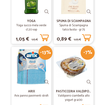
YOGA
SPUMA DI SCIAMPAGNA
Yoga succo mela verde
Spuma di Sciampagna
cl.20 vap
talco busta - gr.75
1,05 €
0,89 €
1,15 €
1,05 €
-13%
-7%
ARIX
PASTICCERIA VALDIPORRO
Arix panno pavimenti strofi
Valdiporro ciambella allo
yogurt gr.400