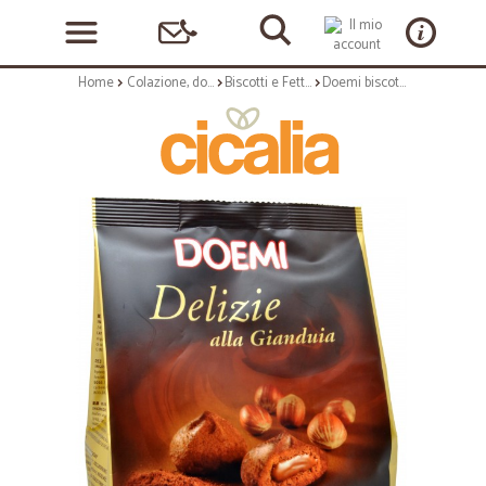
Home
Colazione, dolciumi e snack
Biscotti e Fette Biscottate
Doemi biscotti delizie alla gianduia gr.300