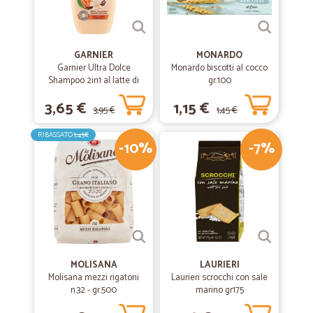
GARNIER
MONARDO
Garnier Ultra Dolce
Monardo biscotti al cocco
Shampoo 2in1 al latte di
gr.100
Vaniglia e polpa di Papaya
3,65 €
1,15 €
per capelli lunghi, 300 ml.
3,95 €
1,45 €
RIBASSATO
1,45€
-10%
-7%
MOLISANA
LAURIERI
Molisana mezzi rigatoni
Laurieri scrocchi con sale
n.32 - gr.500
marino gr175