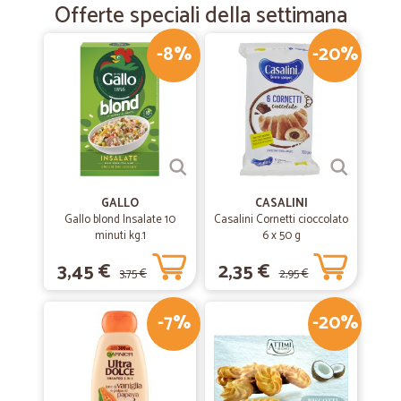
Offerte speciali della settimana
-8%
-20%
GALLO
CASALINI
Gallo blond Insalate 10
Casalini Cornetti cioccolato
minuti kg.1
6 x 50 g
3,45 €
2,35 €
3,75 €
2,95 €
-7%
-20%