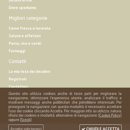
Dicono di noi
Dove spediamo
Migliori categorie
Carne fresca e lavorata
Salumi e affettati
Pasta, riso e cerali
Formaggi
Contatti
La mia lista dei desideri
Registrati
Contattaci
Questo sito utilizza cookies anche di terze parti per migliorare la
navigazione, ottimizzare l'esperienza utente, analizzare il traffico e
mostrare messaggi anche pubblicitari che potrebbero interessati. Per
proseguire la navigazione con questa modalità è necessario accettare
l'uso dei cookie cliccando Accetta. Per maggiori info su utilizzo, natura,
rifiuto dei cookies e modalità alternative di navigazione: [
Cookie Policy
]
oppure [
Scegli
]
Accetta solo tecnici
CHIUDI E ACCETTA