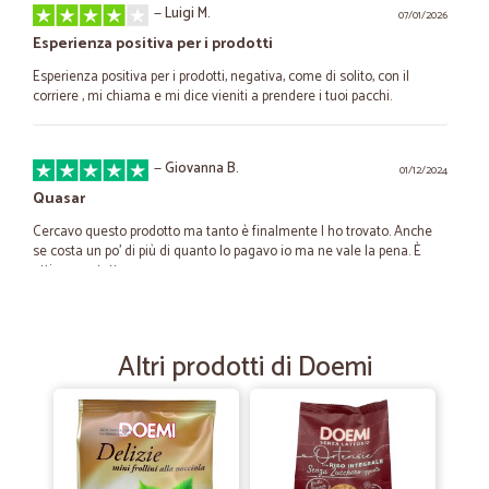
—
Luigi M.
07/01/2026
Esperienza positiva per i prodotti
Esperienza positiva per i prodotti, negativa, come di solito, con il
corriere , mi chiama e mi dice vieniti a prendere i tuoi pacchi.
—
Giovanna B.
01/12/2024
Quasar
Cercavo questo prodotto ma tanto è finalmente l ho trovato. Anche
se costa un po' di più di quanto lo pagavo io ma ne vale la pena. È
ottimo per tutto
—
Maria paolasimona P.
14/08/2023
Altri prodotti di Doemi
E' da almeno un anno che mi servo da…
E' da almeno un anno che mi servo da Cicalia, più o meno
regolarmente. Avendo difficoltà di spostamenti, mi arriva tutto a casa,
senza problemi. E' più caro rispetto a un supermercato fisico, ma con
l'ampia scelta di prodotti riesco lo stesso a fare una spesa completa
soddisfacente. La spedizione è sempre veloce e puntuale, anche se io