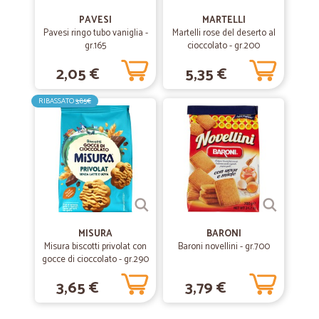
PAVESI
MARTELLI
Pavesi ringo tubo vaniglia -
Martelli rose del deserto al
gr.165
cioccolato - gr.200
2,05 €
5,35 €
RIBASSATO
3,85€
MISURA
BARONI
Misura biscotti privolat con
Baroni novellini - gr.700
gocce di cioccolato - gr.290
3,65 €
3,79 €