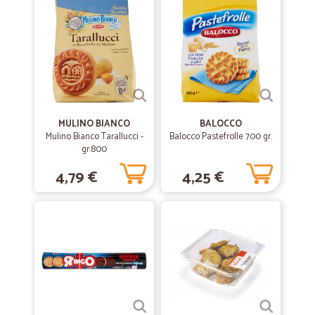
Cicalia ha cambiato il mio modo di fare acquisti: adesso non devo più
perdere tempo a cercare parcheggio al supermercato, a fare la coda
alle casse e non devo neanche portarmi a casa le borse.. faccio circa
una spesa al mese su Cicalia, metto i prodotti nel carrello man mano
che mi vengono in mente, e quando ho finito faccio l'ordine. Tempo 2
giorni (nella mia zona) e il corriere mi scarica tutto sulla porta di casa.
Più comodo di così!! I prodotti - anche quelli freschi - sono ottimi e a
buon mercato.
MULINO BIANCO
BALOCCO
Mulino Bianco Tarallucci -
Balocco Pastefrolle 700 gr.
gr.800
4,79 €
4,25 €