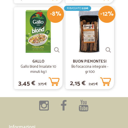
RIBASSATO
2,59€
-8%
-12%
GALLO
BUON PIEMONTESI
Gallo blond Insalate 10
Bo focaccina integrale -
minuti kg.1
gr.100
3,45 €
2,15 €
3,75 €
2,45 €
Informazioni