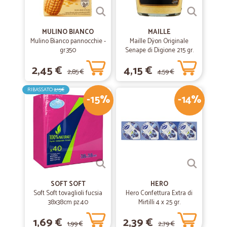
MULINO BIANCO
MAILLE
Mulino Bianco pannocchie -
Maille Dÿon Originale
gr.350
Senape di Digione 215 gr.
2,45 €
4,15 €
2,85 €
4,59 €
RIBASSATO
2,15€
-15%
-14%
SOFT SOFT
HERO
Soft Soft tovaglioli fucsia
Hero Confettura Extra di
38x38cm pz.40
Mirtilli 4 x 25 gr.
1,69 €
2,39 €
1,99 €
2,79 €