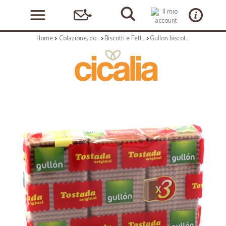
Home
Colazione, dolciumi e snack
Biscotti e Fette Biscottate
Gullon biscotti tostada gr.400