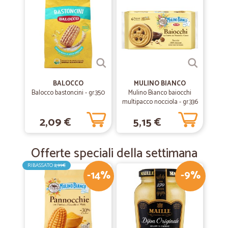
BALOCCO
MULINO BIANCO
Balocco bastoncini - gr.350
Mulino Bianco baiocchi
multipacco nocciola - gr.336
2,09 €
5,15 €
Offerte speciali della settimana
RIBASSATO
2,99€
-14%
-9%