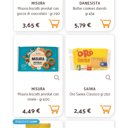
MISURA
DANESISTA
Misura biscotti privolat con
Butter cookies danish
gocce di cioccolato - gr.290
gr.454
3,65 €
5,79 €
MISURA
SAIWA
Misura biscotti privolat con
Oro Saiwa Classico gr.250
miele - gr.400
4,49 €
2,45 €
RIBASSATO
2,69€