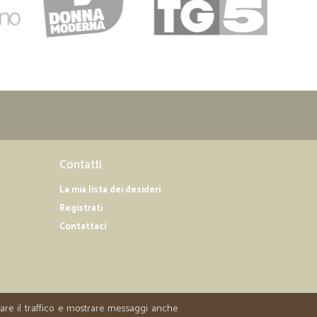
Contatti
La mia lista dei desideri
Registrati
Contattaci
zzare il traffico e mostrare messaggi anche