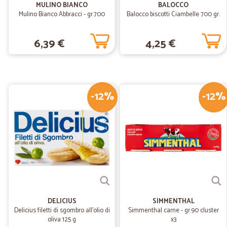
MULINO BIANCO
BALOCCO
Mulino Bianco Abbracci - gr.700
Balocco biscotti Ciambelle 700 gr.
6,39 €
4,25 €
-12%
-12%
DELICIUS
SIMMENTHAL
Delicius filetti di sgombro all'olio di
Simmenthal carne - gr.90 cluster
oliva 125 g
x3