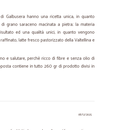
o di Galbusera hanno una ricetta unica, in quanto
e di grano saraceno macinata a pietra; la materia
risultato ed una qualità unici, in quanto vengono
 raffinato, latte fresco pastorizzato della Valtellina e
no e salutare, perchè ricco di fibre e senza olio di
osta contiene in tutto 260 gr di prodotto divisi in
08/12/2025