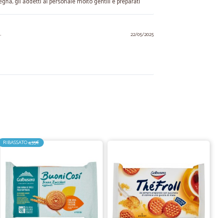
gna, gli addetti al personale molto gentili e preparati
.
22/05/2025
20/10/2023
istema di…
di vendita online.
RIBASSATO
4,35€
09/09/2023
 prezzi
11/05/2022