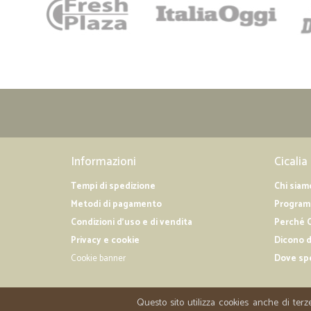
Informazioni
Cicalia
Tempi di spedizione
Chi siam
Metodi di pagamento
Programm
Condizioni d'uso e di vendita
Perché C
Privacy e cookie
Dicono d
Cookie banner
Dove sp
Questo sito utilizza cookies anche di terz