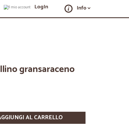
LogIn
Info
llino gransaraceno
AGGIUNGI AL CARRELLO