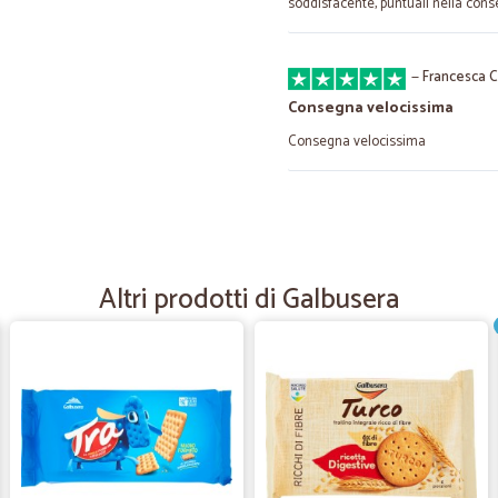
soddisfacente, puntuali nella conse
—
Francesca C
Consegna velocissima
Consegna velocissima
—
Fabio B.
Mi ha soddisfatto il vostro s
Mi ha soddisfatto il vostro sistema 
Altri prodotti di Galbusera
—
Antonio M.
Disponibilità, rapidità, buoni
Disponibilità, prezzi, rapidità
—
Barbara M.