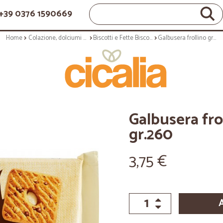
+39 0376 1590669
Home
Colazione, dolciumi e snack
Biscotti e Fette Biscottate
Galbusera frollino gransaraceno gr.260
Galbusera fro
gr.260
3,75 €