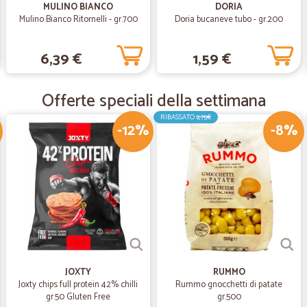
MULINO BIANCO
DORIA
Mulino Bianco Ritornelli - gr.700
Doria bucaneve tubo - gr.200
—
Trustpilot
6,39 €
1,59 €
5 stelle meritate per 200 eu
5 stelle meritate per 200 euro di s
Offerte speciali della settimana
RIBASSATO
2,75€
—
Alessio L.
-12%
-8%
tutto ok come da aspettativ
tutto ok come da aspettativa
JOXTY
RUMMO
Joxty chips full protein 42% chilli
Rummo gnocchetti di patate
gr.50 Gluten Free
gr.500