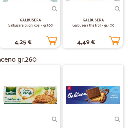
i
GALBUSERA
GALBUSERA
Galbusera buoni cosi - gr.300
Galbusera the froll - gr.400
.
05/11/2020
4,25 €
4,49 €
i. - Servizio eccellente. Grazie
aceno gr.260
ietta T.
04/10/2020
i gallo, ma purtroppo la maggior parte dei pacchi il
ticamente sembra pastina... Peccato!! Per il resto ok.
.
21/11/2019