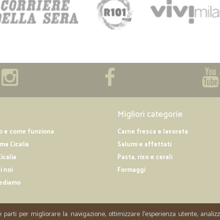
Migliori categorie
o e come funziona
Carne fresca e lavorata
a Cicalia
Salumi e affettati
icalia
Pasta, riso e cerali
i noi
Formaggi
ediamo
e parti per migliorare la navigazione, ottimizzare l'esperienza utente, anali