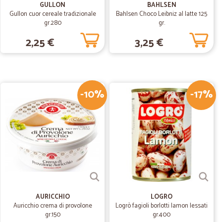
GULLON
BAHLSEN
Gullon cuor cereale tradizionale
Bahlsen Choco Leibniz al latte 125
gr.280
gr.
12/06/2019
2,25 €
3,25 €
ro di spesa…
pesa = 205 stelle.
-10%
-17%
04/03/2019
a
AURICCHIO
LOGRO
Auricchio crema di provolone
Logrò fagioli borlotti lamon lessati
gr.150
gr.400