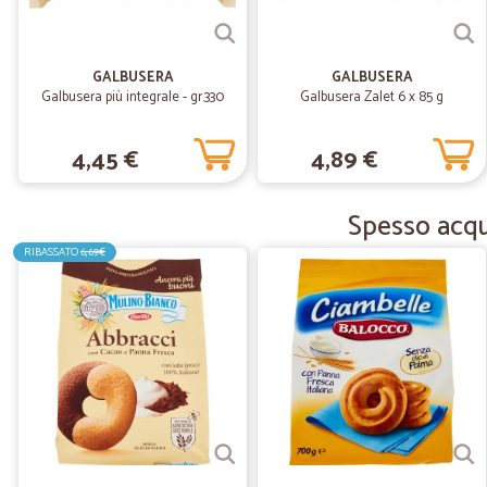
GALBUSERA
GALBUSERA
Galbusera più integrale - gr.330
Galbusera Zalet 6 x 85 g
4,45 €
4,89 €
Spesso acqui
RIBASSATO
6,69€