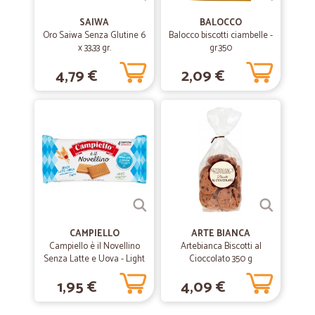
SAIWA
BALOCCO
Oro Saiwa Senza Glutine 6
Balocco biscotti ciambelle -
x 33,33 gr.
gr.350
4,79 €
2,09 €
CAMPIELLO
ARTE BIANCA
Campiello è il Novellino
Artebianca Biscotti al
Senza Latte e Uova - Light
Cioccolato 350 g
350 g
1,95 €
4,09 €