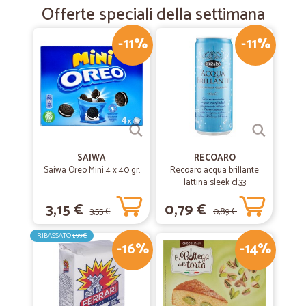
Offerte speciali della settimana
-11%
-11%
SAIWA
RECOARO
Saiwa Oreo Mini 4 x 40 gr.
Recoaro acqua brillante
lattina sleek cl.33
3,15 €
0,79 €
3,55 €
0,89 €
RIBASSATO
1,99€
-16%
-14%