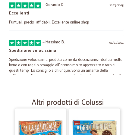
—
Gerardo D.
22/03/2025
Eccellenti
Puntuali, precisi, affidabili. Eccellente online shop
—
Massimo B.
04/07/2024
Spedizione velocissima
Spedizione velocissima, prodotti come da descrizione,imballati molto
bene e con regalo omaggio all’interno molto apprezzato e raro di
questi tempi. Lo consiglio a chiunque. Sono un amante della
coltivazione di bonsai e prebonsai quindi utilizzerò spesso questo sito
per rifornirmi
Altri prodotti di Colussi
—
Marco B.
27/04/2024
Top! Eccellente!
Top! Eccellente!