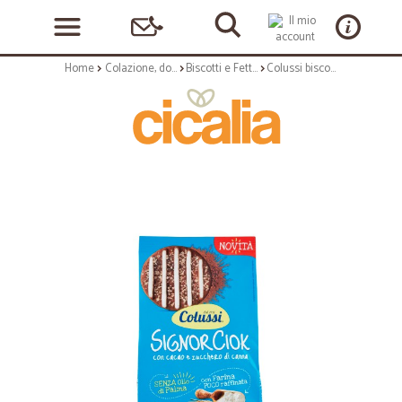
Home
Colazione, dolciumi e snack
Biscotti e Fette Biscottate
Colussi biscotti signorciok cacao - gr.300