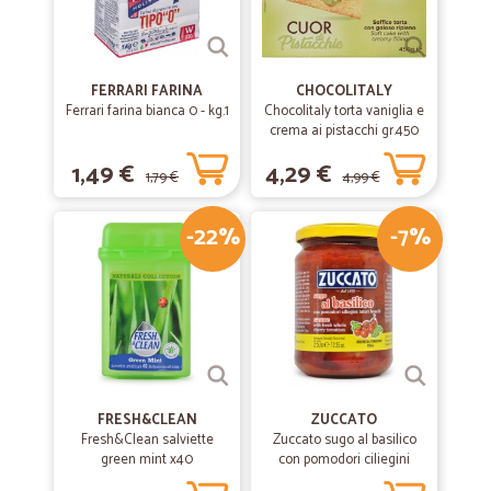
FERRARI FARINA
CHOCOLITALY
Ferrari farina bianca 0 - kg.1
Chocolitaly torta vaniglia e
crema ai pistacchi gr.450
1,49 €
4,29 €
1,79 €
4,99 €
-22%
-7%
FRESH&CLEAN
ZUCCATO
Fresh&Clean salviette
Zuccato sugo al basilico
green mint x40
con pomodori ciliegini
interi freschi gr.370