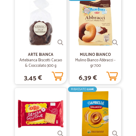
Ottimo sito, prezzi nella media, spedizioni veloci e a disposizione per
qualunque dubbio. Davvero un ottimo servizio.
—
Annalisa R.
12/02/2019
Tutto perfetto e veloce
Tutto perfetto e veloce
ARTE BIANCA
MULINO BIANCO
Artebianca Biscotti Cacao
Mulino Bianco Abbracci -
& Cioccolato 300 g
gr.700
3,45 €
6,39 €
RIBASSATO
2,69€