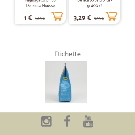
Migliorgatto Unico
De rica polpa pronta -
Deliziosa Mousse
gr.400 x3
Prosciutto 85 gr.
1 €
3,29 €
1,09 €
3,99 €
Etichette