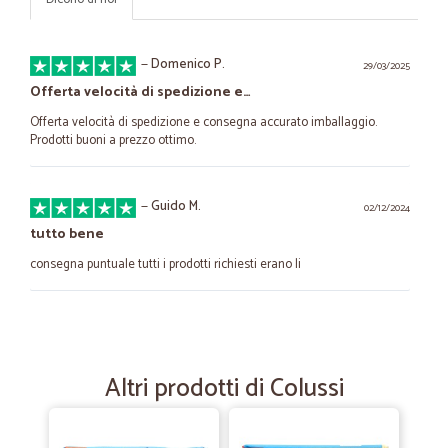
—
Domenico P.
29/03/2025
Offerta velocità di spedizione e…
Offerta velocità di spedizione e consegna accurato imballaggio.
Prodotti buoni a prezzo ottimo.
—
Guido M.
02/12/2024
tutto bene
consegna puntuale tutti i prodotti richiesti erano li
—
Simone C.
26/09/2022
dadi KNorr
Altri prodotti di Colussi
precisi e puntuali. grazie ancora