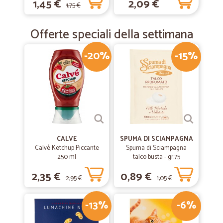
1,45 €
2,09 €
1,75 €
Offerte speciali della settimana
-20%
-15%
CALVE
SPUMA DI SCIAMPAGNA
Calvè Ketchup Piccante
Spuma di Sciampagna
250 ml
talco busta - gr.75
2,35 €
0,89 €
2,95 €
1,05 €
-13%
-6%