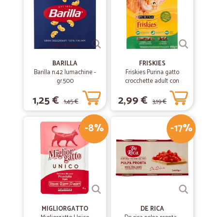
BARILLA
FRISKIES
Barilla n.42 lumachine -
Friskies Purina gatto
gr.500
crocchette adult con
coniglio, pollo e verdure
1,25 €
2,99 €
scatola gr.400
1,45 €
3,19 €
-8%
-17%
MIGLIORGATTO
DE RICA