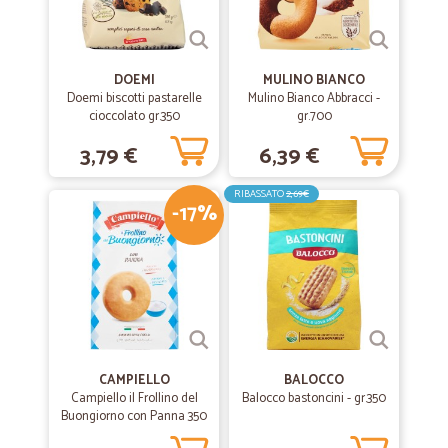
DOEMI
MULINO BIANCO
Doemi biscotti pastarelle
Mulino Bianco Abbracci -
cioccolato gr.350
gr.700
3,79 €
6,39 €
RIBASSATO
2,69€
-17%
CAMPIELLO
BALOCCO
Campiello il Frollino del
Balocco bastoncini - gr.350
Buongiorno con Panna 350
g