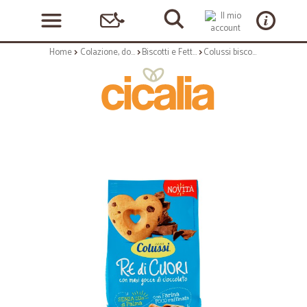
Home
Colazione, dolciumi e snack
Biscotti e Fette Biscottate
Colussi biscotti redicuori gocce cioccolato gr.300