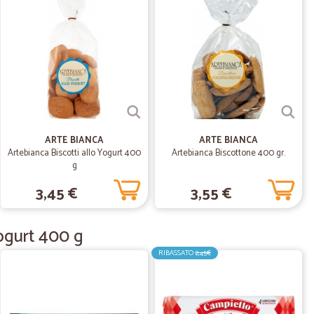
C.
09/12/2021
14/04/2021
ARTE BIANCA
ARTE BIANCA
Artebianca Biscotti allo Yogurt 400
Artebianca Biscottone 400 gr.
g
21/07/2020
3,45 €
3,55 €
segna più veloce della luce e prodotti perfettamente
Yogurt 400 g
RIBASSATO
2,45€
05/07/2020