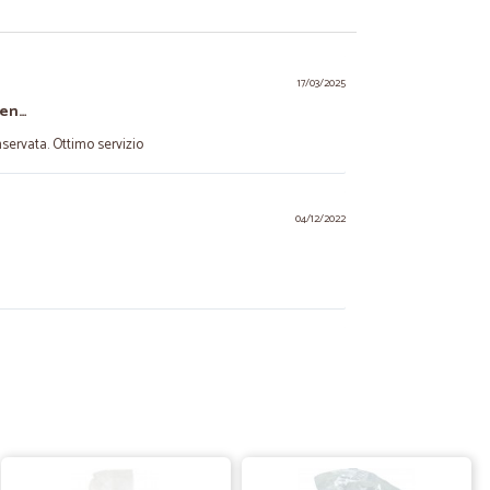
17/03/2025
ben…
servata. Ottimo servizio
04/12/2022
11/09/2022
on auto frigo; l’autista ha chiamato per assincerarsi che ci
 tutto è stato impeccabile !!!