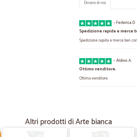
Dicono di noi
—
Federica D.
Spedizione rapida e merce 
Spedizione rapida e merce ben con
—
Aldino A.
Ottimo venditore.
Ottimo venditore.
—
Gilda R.
Esperienza ottimale
Il prodotto è giunto freschissimo c
Altri prodotti di Arte bianca
fosse qualcuno a ritirare la merce.Il