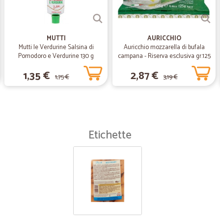
MUTTI
AURICCHIO
Mutti le Verdurine Salsina di
Auricchio mozzarella di bufala
Pomodoro e Verdurine 130 g
campana - Riserva esclusiva gr.125
1,35 €
2,87 €
1,75 €
3,19 €
Etichette