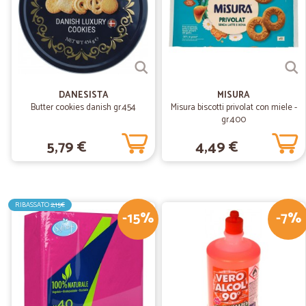
DANESISTA
MISURA
Butter cookies danish gr.454
Misura biscotti privolat con miele -
gr.400
5,79 €
4,49 €
RIBASSATO
2,15€
-15%
-7%