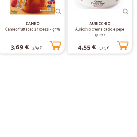
CAMEO
AURICCHIO
Cameo fruttapec 2:1 3pezzi - gr.75
Auricchio crema cacio e pepe
gr.150
3,69 €
4,55 €
3,89 €
5,05 €