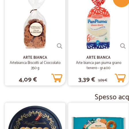
ARTE BIANCA
ARTE BIANCA
Artebianca Biscotti al Cioccolato
Arte bianca pan piuma grano
350 g
tenero - gr.400
4,09 €
3,39 €
3,89 €
Spesso acqu