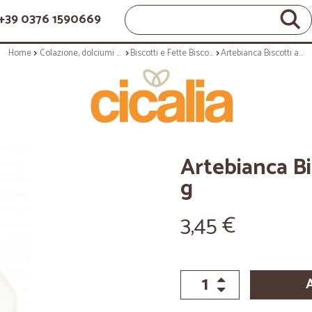
+39 0376 1590669
Home
Colazione, dolciumi e snack
Biscotti e Fette Biscottate
Artebianca Biscotti allo Yogurt 400 g
Artebianca Bi
g
3,45 €