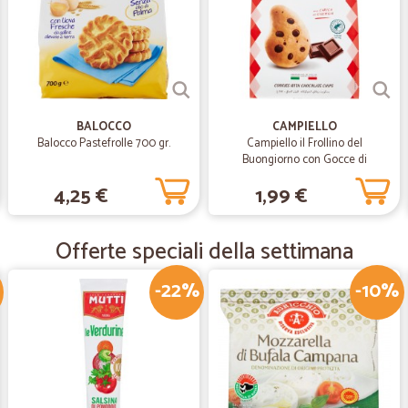
Ottimo in ogni aspetto!!!
—
Massimo P.
Ottimo
BALOCCO
CAMPIELLO
Prodotto difficile da reperire da lor
Balocco Pastefrolle 700 gr.
Campiello il Frollino del
Buongiorno con Gocce di
Cioccolato 350 g
—
Daria D.
4,25 €
1,99 €
Ottima esperienza
Ampia scelta, super veloci nella c
Offerte speciali della settimana
-22%
-10%
—
Maria annun
Niente da dire tutto perfetto
Niente da dire tutto perfetto !!