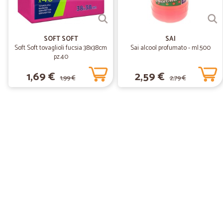
SOFT SOFT
SAI
Soft Soft tovaglioli fucsia 38x38cm
Sai alcool profumato - ml.500
pz.40
1,69 €
2,59 €
1,99 €
2,79 €