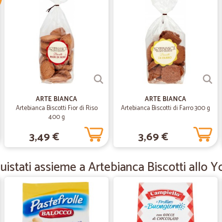
—
Alessandro 
Ottimo
Ottimo, veloce e roba di qualità
—
Giulia M.
Sempre top
Servizio perfetto
ARTE BIANCA
ARTE BIANCA
Artebianca Biscotti Fior di Riso
Artebianca Biscotti di Farro 300 g
400 g
—
Nicola S.
3,49 €
3,69 €
Primo ordine
Primo ordine e tutto perfetto. Con
istati assieme a Artebianca Biscotti allo 
imballati
—
Alfredo G.
Ottimo!!