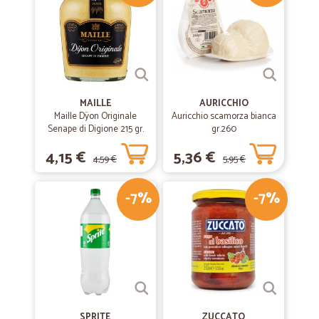
MAILLE
AURICCHIO
Maille Dÿon Originale
Auricchio scamorza bianca
Senape di Digione 215 gr.
gr.260
4,15 €
5,36 €
4,59 €
5,95 €
-7%
-7%
SPRITE
ZUCCATO