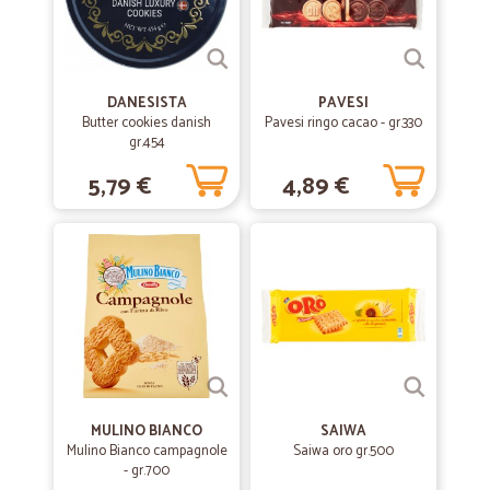
un po' di tutto. La merce arriva puntuale, con corriere refrigerato ed è
ben imballata, i prodotti sono tutti di qualità e soddisfacenti. Nel
complesso credo che vada bene, e il livello dei prezzi è compensato
dalla qualità del servizio. Continuerò a fare la spesa da voi.
DANESISTA
PAVESI
Butter cookies danish
Pavesi ringo cacao - gr.330
—
Mohamed A.
gr.454
27/07/2021
Ottimo qualità giusto prezzo
5,79 €
4,89 €
Ottimo qualità giusto prezzo
—
Debora P.
17/06/2021
Ottimo!!!!
Consegna velocissima e prodotti perfetti!!
—
Matteo G.
30/03/2020
MULINO BIANCO
SAIWA
Preciso e puntuale
Mulino Bianco campagnole
Saiwa oro gr.500
- gr.700
Preciso e puntuale