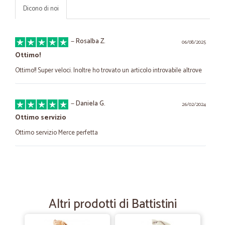
Dicono di noi
—
Rosalba Z.
06/08/2025
Ottimo!
Ottimo!! Super veloci. Inoltre ho trovato un articolo introvabile altrove
—
Daniela G.
26/02/2024
Ottimo servizio
Ottimo servizio Merce perfetta
—
Simone B.
23/08/2023
Prezzi convenienti e consegna rapida.
Prezzi convenienti e consegna rapida.
Altri prodotti di Battistini