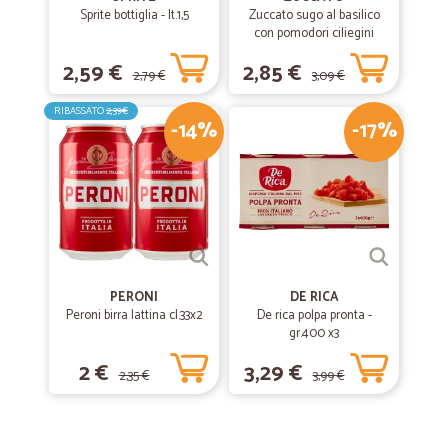
Sprite bottiglia - lt.1,5
Zuccato sugo al basilico
con pomodori ciliegini
interi freschi gr.370
2,59 €
2,85 €
2,79 €
3,09 €
RIBASSATO
2,39€
-14%
-17%
PERONI
DE RICA
Peroni birra lattina cl.33x2
De rica polpa pronta -
gr.400 x3
2 €
3,29 €
2,35 €
3,99 €