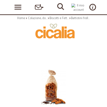
Home
Colazione, dolciumi e snack
Biscotti e Fette Biscottate
Battistini frolletti gocce di cioccolato gr.650