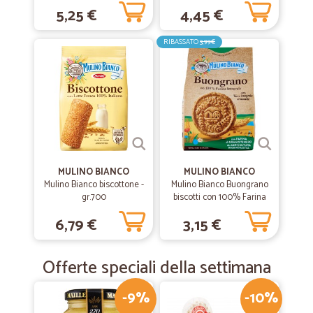
5,25 €
4,45 €
—
Angelo maria R.
23/03/2019
RIBASSATO
3,99€
Sempre perfetti grazie mille di tutto
Sempre perfetti grazie mille di tutto
MULINO BIANCO
MULINO BIANCO
Mulino Bianco biscottone -
Mulino Bianco Buongrano
gr.700
biscotti con 100% Farina
Integrale 350 gr.
6,79 €
3,15 €
Offerte speciali della settimana
-9%
-10%